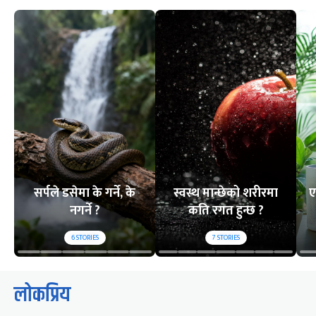
सर्पले डसेमा के गर्ने, के
स्वस्थ मान्छेको शरीरमा
ए
नगर्ने ?
कति रगत हुन्छ ?
6
STORIES
7
STORIES
लोकप्रिय