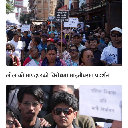
खोलाको मापदण्डको विरोधमा माइतीघरमा प्रदर्शन