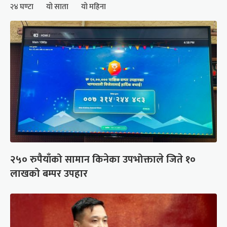
२४ घण्टा
यो साता
यो महिना
२५० रुपैयाँको सामान किनेका उपभोक्ताले जिते १०
लाखको बम्पर उपहार