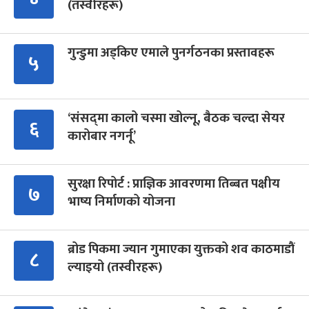
(तस्वीरहरू)
गुन्डुमा अड्किए एमाले पुनर्गठनका प्रस्तावहरू
५
‘संसद्‍मा कालो चस्मा खोल्नू, बैठक चल्दा सेयर
६
कारोबार नगर्नू’
सुरक्षा रिपोर्ट : प्राज्ञिक आवरणमा तिब्बत पक्षीय
७
भाष्य निर्माणको योजना
ब्रोड पिकमा ज्यान गुमाएका युक्तको शव काठमाडौं
८
ल्याइयो (तस्वीरहरू)