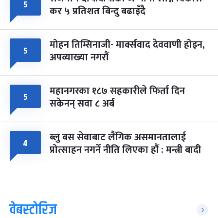
५
कर ५ प्रतिशत बिन्दु बढाइँदै
मोहन तिम्सिनाजी- मार्क्सवाद देववाणी होइन,
५
अपव्याख्या नगरौं
महानगरका १८७ सहकारीले फिर्ता दिन
५
सकेनन् सवा ८ अर्ब
ब्लु बस सेवाबाट लैंगिक असमानतालाई
४
प्रोत्साहन नगर्ने नीति लिएका हौं : मन्त्री बादी
वेबस्टोरिज