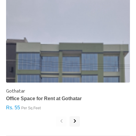
Gothatar
S
Office Space for Rent at Gothatar
H
Rs. 55
R
Per Sq.Feet
‹
›