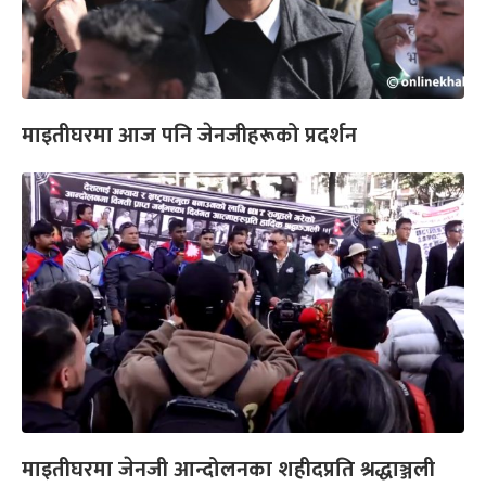
माइतीघरमा आज पनि जेनजीहरूको प्रदर्शन
माइतीघरमा जेनजी आन्दोलनका शहीदप्रति श्रद्धाञ्जली