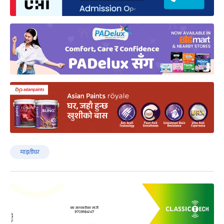
माइतीघर