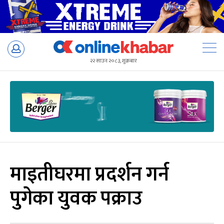
Skip
to
२२ साउन २०८३, शुक्रबार
content
माइतीघरमा प्रदर्शन गर्न
पुगेका युवक पक्राउ