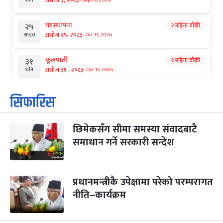
-
असोज ३, २०८३
शनि
घटस्थापना
२ महिना बाँकी
२५
-
असोज २५, २०८३
Oct 11, 2026
आइत
फूलपाती
२ महिना बाँकी
३१
-
असोज ३१ , २०८३
Oct 17, 2026
शनि
कार्तिक सङ्क्रान्ति
२ महिना बाँकी
१
सिफारिस
-
कार्तिक १, २०८३
Oct 18, 2026
आइत
छिमेकसँग सीमा समस्या संवादबाटै
महानवमी
२ महिना बाँकी
३
-
समाधान गर्ने सरकारी सन्देश
कार्तिक ३, २०८३
Oct 20, 2026
मंगल
विजयादशमी
२ महिना बाँकी
४
-
कार्तिक ४, २०८३
Oct 21, 2026
बुध
प्रधानमन्त्रीकै उपेक्षामा परेको परम्परागत
नीति–कार्यक्रम
पापा‌ङ्कुशा एकादशी व्रत
२ महिना बाँकी
५
-
कार्तिक ५, २०८३
Oct 22, 2026
बिहि