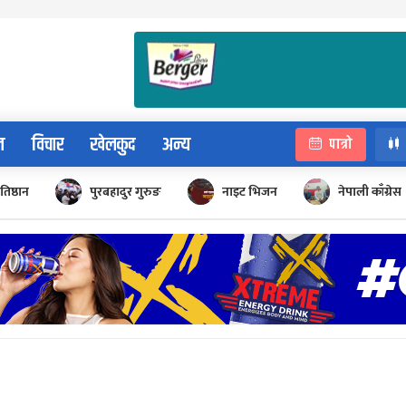
न
विचार
खेलकुद
अन्य
पात्रो
रतिष्ठान
पुरबहादुर गुरुङ
नाइट भिजन
नेपाली काँग्रेस