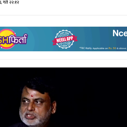
६ गते २२:१२