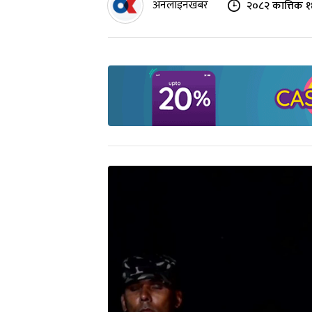
अनलाइनखबर
२०८२ कात्तिक १