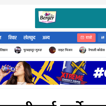
न
विचार
खेलकुद
अन्य
पात्रो
रतिष्ठान
पुरबहादुर गुरुङ
नाइट भिजन
नेपाली काँग्रेस