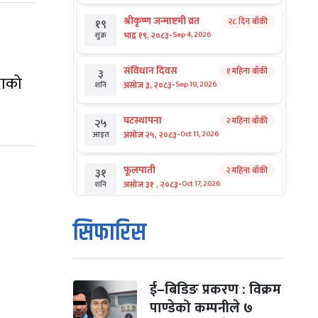
श्रीकृष्ण जन्माष्टमी व्रत
२८ दिन बाँकी
१९
-
भाद्र १९, २०८३
Sep 4, 2026
शुक्र
संविधान दिवस
१ महिना बाँकी
३
नाको
-
असोज ३, २०८३
Sep 19, 2026
शनि
घटस्थापना
२ महिना बाँकी
२५
-
असोज २५, २०८३
Oct 11, 2026
आइत
फूलपाती
२ महिना बाँकी
३१
-
असोज ३१ , २०८३
Oct 17, 2026
शनि
कार्तिक सङ्क्रान्ति
२ महिना बाँकी
१
सिफारिस
-
कार्तिक १, २०८३
Oct 18, 2026
आइत
महानवमी
२ महिना बाँकी
३
-
कार्तिक ३, २०८३
Oct 20, 2026
मंगल
ई–बिडिङ प्रकरण : विक्रम
पाण्डेको कम्पनीले ७