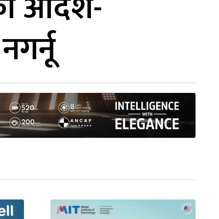
चको आदेश-
नगर्नू