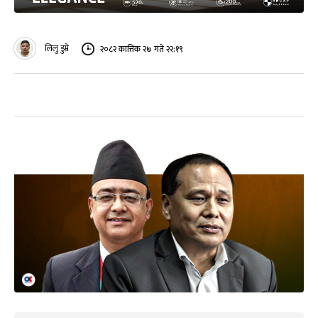
लिलु डुम्रे
२०८२ कात्तिक २७ गते २२:१९