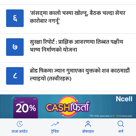
‘संसद्‍मा कालो चस्मा खोल्नू, बैठक चल्दा सेयर
६
कारोबार नगर्नू’
सुरक्षा रिपोर्ट : प्राज्ञिक आवरणमा तिब्बत पक्षीय
७
भाष्य निर्माणको योजना
ब्रोड पिकमा ज्यान गुमाएका युक्तको शव काठमाडौं
८
ल्याइयो (तस्वीरहरू)
कांग्रेस संस्थापन इतर समूहको राष्ट्रिय भेलालाई
९
देउवाले सम्बोधन गर्ने
Advertisment
ताजा अपडेट
ट्रेन्डिङ
प्रोफाइल
सर्च