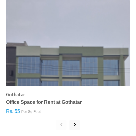
Gothatar
S
Office Space for Rent at Gothatar
H
Rs. 55
R
Per Sq.Feet
‹
›