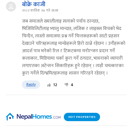
बोक्रे काजी
२०८२ कात्तिक २७ गते २१:११
जब समाजले ख्यातीलाइ सत्यकाे पर्याय ठान्दछ,
भिजिविलिटीलाइ भ्यालु मान्दछ, लजिक र लाइक्स विचकाे भेद
चिन्दैन, त्यस्ताे समाजमा प्रश्न गर्ने चिन्तकहरूकाे साटाे प्रहसन
देखाउने चरित्रहरूलाइ मान्छेहरूले हिराे ठान्ने रहेछन । उनीहरूकाे
आदर्श पात्र भनेकाे रिल र टिकटकमा मनाेरन्जन प्रदान गर्ने
कलाकार, मिडियामा चर्का कुरा गर्ने ठगदार, भावनाकाे व्यापारी
लगाएतका अटेन्सन सिकारिहरू हुने रहेछन् । त्यहाँ चमत्कारका
कुरा गर्नेले दिग्भ्रमितहरूलाइ शासन गरिरहने रहेछन् ।
Reply
12
4
HOT PROPERTIES