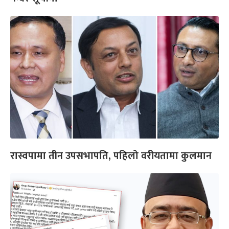
रास्वपामा तीन उपसभापति, पहिलो वरीयतामा कुलमान