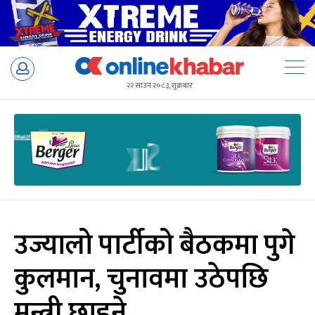
Skip
to
२२ साउन २०८३, शुक्रबार
content
उज्यालो पार्टीको बैठकमा पुगे
कुलमान, चुनावमा उठेपछि
मन्त्री छाड्ने