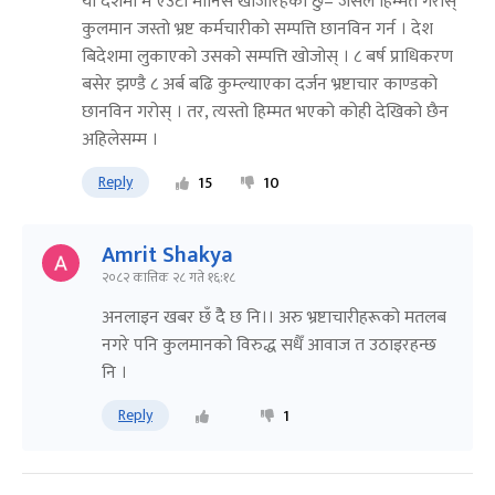
यो देशमा म एउटा मानिस खोजीरहेको छु– जसले हिम्मत गरोस्
कुलमान जस्तो भ्रष्ट कर्मचारीको सम्पत्ति छानविन गर्न । देश
बिदेशमा लुकाएको उसको सम्पत्ति खोजोस् । ८ बर्ष प्राधिकरण
बसेर झण्डै ८ अर्ब बढि कुम्ल्याएका दर्जन भ्रष्टाचार काण्डको
छानविन गरोस् । तर, त्यस्तो हिम्मत भएको कोही देखिको छैन
अहिलेसम्म ।
Reply
15
10
Amrit Shakya
२०८२ कात्तिक २८ गते १६:१८
अनलाइन खबर छँ दैे छ नि।। अरु भ्रष्टाचारीहरूको मतलब
नगरे पनि कुलमानको विरुद्ध सधैँ आवाज त उठाइरहन्छ
नि ।
Reply
1