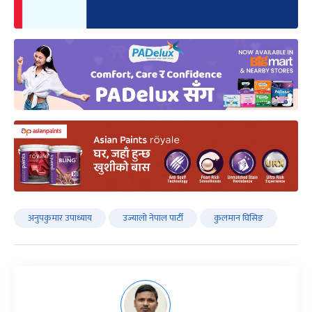
अनुपकुमार उपाध्याय
उज्यालो नेपाल पार्टी
कुलमान घिसिङ