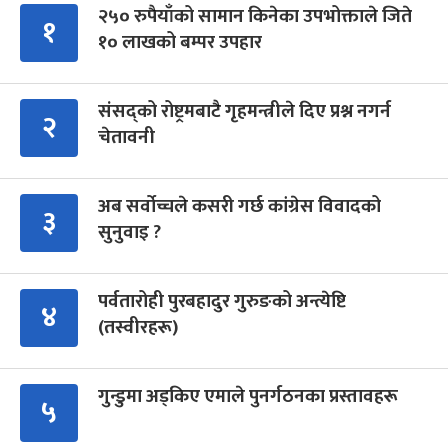
२५० रुपैयाँको सामान किनेका उपभोक्ताले जिते
१
१० लाखको बम्पर उपहार
संसद्को रोष्ट्रमबाटै गृहमन्त्रीले दिए प्रश्न नगर्न
२
चेतावनी
अब सर्वोच्चले कसरी गर्छ कांग्रेस विवादको
३
सुनुवाइ ?
पर्वतारोही पुरबहादुर गुरुङको अन्त्येष्टि
४
(तस्वीरहरू)
गुन्डुमा अड्किए एमाले पुनर्गठनका प्रस्तावहरू
५