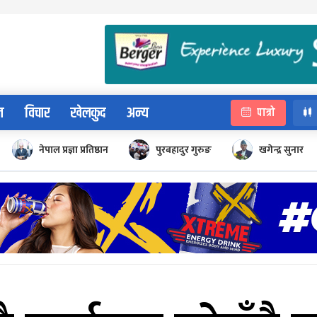
न
विचार
खेलकुद
अन्य
पात्रो
नेपाल प्रज्ञा प्रतिष्ठान
पुरबहादुर गुरुङ
खगेन्द्र सुनार