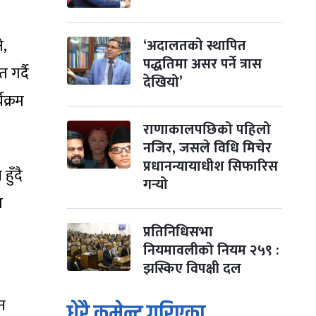
े,
‘अदालतको स्थापित
पद्धतिमा असर पर्ने त्रास
 गर्दै
देखियो’
क्रम
राणाकालपछिको पहिलो
नजिर, जसले विधि मिचेर
प्रधानन्यायाधीश सिफारिस
ुँदै
गर्‍यो
ा
प्रतिनिधिसभा
नियमावलीको नियम २५९ :
झस्किए विपक्षी दल
न
धेरै कमेन्ट गरिएका