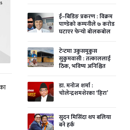
ई–बिडिङ प्रकरण : विक्रम
पाण्डेको कम्पनीले ७ करोड
घटाएर फेर्‍यो बोलकबोल
टेन्टमा उकुसमुकुस
सुकुमवासी : तत्काललाई
ठिक, भविष्य अनिश्चित
डा. मनोज शर्मा :
ीका
चोलेन्द्रशमशेरका ‘हिरा’
सुदन मिसिंदा थप बलिया
बने हर्क