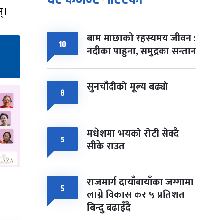
्।
बाम माछाको रहस्यमय जीवन :
१०
नदीका पाहुना, समुद्रका सन्तान
सुनचाँदीको मूल्य बढ्यो
८
मधेशमा भयको रोटी सेक्दै
५
सीके राउत
राजमार्ग दायाँबायाँका जग्गामा
५
लाग्ने विकास कर ५ प्रतिशत
बिन्दु बढाइँदै