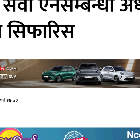
सेवा ऐनसम्बन्धी अध्
क्ष सिफारिस
गते १६:०२