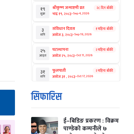
श्रीकृष्ण जन्माष्टमी व्रत
२८ दिन बाँकी
१९
-
भाद्र १९, २०८३
Sep 4, 2026
शुक्र
संविधान दिवस
१ महिना बाँकी
३
-
असोज ३, २०८३
Sep 19, 2026
शनि
घटस्थापना
२ महिना बाँकी
२५
-
असोज २५, २०८३
Oct 11, 2026
आइत
फूलपाती
२ महिना बाँकी
३१
-
असोज ३१ , २०८३
Oct 17, 2026
शनि
कार्तिक सङ्क्रान्ति
२ महिना बाँकी
१
सिफारिस
-
कार्तिक १, २०८३
Oct 18, 2026
आइत
महानवमी
२ महिना बाँकी
३
-
कार्तिक ३, २०८३
Oct 20, 2026
मंगल
ई–बिडिङ प्रकरण : विक्रम
पाण्डेको कम्पनीले ७
विजयादशमी
२ महिना बाँकी