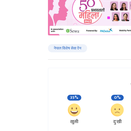
नेपाल विशेष सेवा ऐन
35%
0%
खुसी
दुःखी