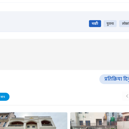
भर्खरै
पुराना
लोकप
प्रतिक्रिया दि
‹
IES