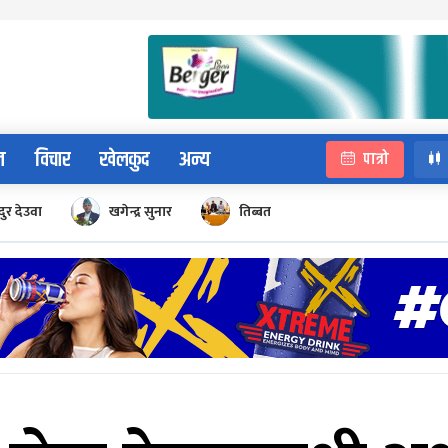
न
विचार
खेलकुद
अन्य
पात्रो
ुर देउवा
खगेन्द्र सुनार
तिब्बत