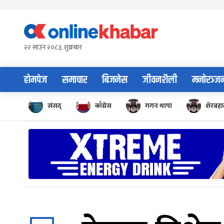
Skip
to
content
२२ साउन २०८३, शुक्रबार
होमपेज
समाचार
बिजनेस
जीवनशैली
मनोरञ्ज
संसद्
काँग्रेस
गगन थापा
शेरबहाद