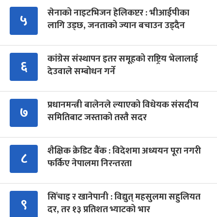
सेनाको नाइटभिजन हेलिकप्टर : भीआईपीका
५
लागि उड्छ, जनताको ज्यान बचाउन उड्दैन
कांग्रेस संस्थापन इतर समूहको राष्ट्रिय भेलालाई
६
देउवाले सम्बोधन गर्ने
प्रधानमन्त्री बालेनले ल्याएको विधेयक संसदीय
७
समितिबाट जस्ताको तस्तै सदर
शैक्षिक क्रेडिट बैंक : विदेशमा अध्ययन पूरा नगरी
८
फर्किए नेपालमा निरन्तरता
सिँचाइ र खानेपानी : विद्युत् महसुलमा सहुलियत
९
दर, तर १३ प्रतिशत भ्याटको भार