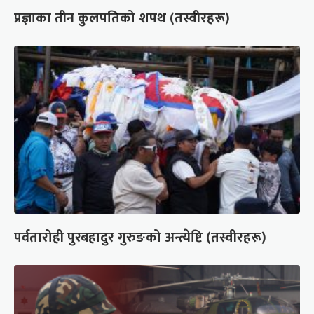
प्रज्ञाका तीन कुलपतिको शपथ (तस्वीरहरू)
पर्वतारोही पुरबहादुर गुरुङको अन्त्येष्टि (तस्वीरहरू)