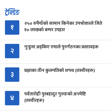
ट्रेन्डिङ
२५० रुपैयाँको सामान किनेका उपभोक्ताले जिते
१
१० लाखको बम्पर उपहार
गुन्डुमा अड्किए एमाले पुनर्गठनका प्रस्तावहरू
२
प्रज्ञाका तीन कुलपतिको शपथ (तस्वीरहरू)
३
पर्वतारोही पुरबहादुर गुरुङको अन्त्येष्टि
४
(तस्वीरहरू)