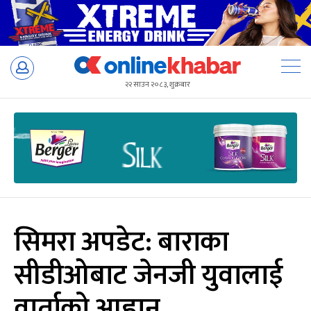
Skip
to
२२ साउन २०८३, शुक्रबार
content
सिमरा अपडेट: बाराका
सीडीओबाट जेनजी युवालाई
वार्ताको आह्वान