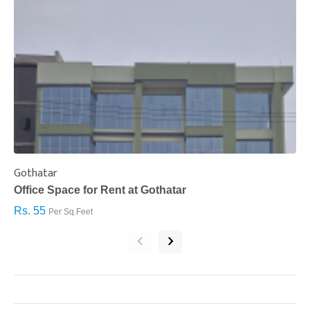
Gothatar
S
Office Space for Rent at Gothatar
H
Rs. 55
R
Per Sq.Feet
‹
›