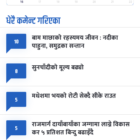
-
फाल्गुन २५, २०८३
Mar 9, 2027
मंगल
16
17
18
19
20
21
22
धेरै कमेन्ट गरिएका
पूर्णिमा व्रत
७ महिना बाँकी
७
-
चैत्र ७, २०८३
Mar 21, 2027
आइत
बाम माछाको रहस्यमय जीवन : नदीका
फागुपूर्णिमा
७ महिना बाँकी
८
१०
पाहुना, समुद्रका सन्तान
-
चैत्र ८, २०८३
Mar 22, 2027
सोम
सुनचाँदीको मूल्य बढ्यो
८
मधेशमा भयको रोटी सेक्दै सीके राउत
५
राजमार्ग दायाँबायाँका जग्गामा लाग्ने विकास
५
कर ५ प्रतिशत बिन्दु बढाइँदै