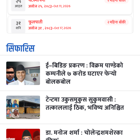
घटस्थापना
२ महिना बाँकी
२५
-
असोज २५, २०८३
Oct 11, 2026
आइत
फूलपाती
२ महिना बाँकी
३१
-
असोज ३१ , २०८३
Oct 17, 2026
शनि
कार्तिक सङ्क्रान्ति
२ महिना बाँकी
१
सिफारिस
-
कार्तिक १, २०८३
Oct 18, 2026
आइत
ई–बिडिङ प्रकरण : विक्रम पाण्डेको
महानवमी
२ महिना बाँकी
३
-
कम्पनीले ७ करोड घटाएर फेर्‍यो
कार्तिक ३, २०८३
Oct 20, 2026
मंगल
बोलकबोल
विजयादशमी
२ महिना बाँकी
४
-
कार्तिक ४, २०८३
Oct 21, 2026
बुध
टेन्टमा उकुसमुकुस सुकुमवासी :
तत्काललाई ठिक, भविष्य अनिश्चित
पापा‌ङ्कुशा एकादशी व्रत
२ महिना बाँकी
५
-
कार्तिक ५, २०८३
Oct 22, 2026
बिहि
डा. मनोज शर्मा : चोलेन्द्रशमशेरका
कुकुर तिहार
३ महिना बाँकी
२२
-
कार्तिक २२, २०८३
Nov 8, 2026
आइत