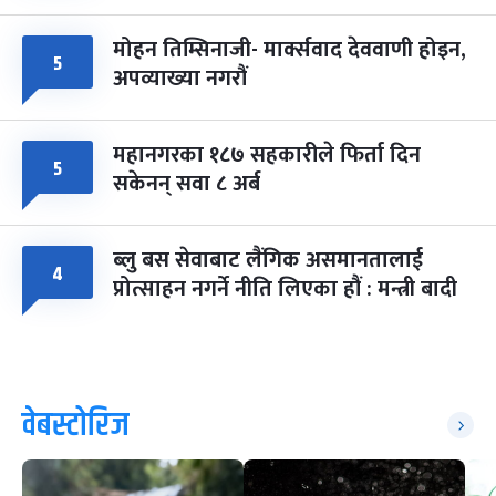
मोहन तिम्सिनाजी- मार्क्सवाद देववाणी होइन,
५
अपव्याख्या नगरौं
महानगरका १८७ सहकारीले फिर्ता दिन
५
सकेनन् सवा ८ अर्ब
ब्लु बस सेवाबाट लैंगिक असमानतालाई
४
प्रोत्साहन नगर्ने नीति लिएका हौं : मन्त्री बादी
वेबस्टोरिज