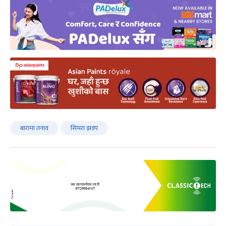
बारामा तनाव
सिमरा झडप