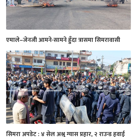
एमाले–जेनजी आमने-सामने हुँदा त्रासमा सिमरावासी
सिमरा अपडेट : ४ सेल अश्रु ग्यास प्रहार, २ राउन्ड हवाई