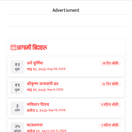
Advertisment
आगामी बिदाहरु
जनै पूर्णिमा
२१ दिन बाँकी
१२
-
भाद्र १२, २०८३
Aug 28, 2026
शुक्र
श्रीकृष्ण जन्माष्टमी व्रत
२८ दिन बाँकी
१९
-
भाद्र १९, २०८३
Sep 4, 2026
शुक्र
संविधान दिवस
१ महिना बाँकी
३
-
असोज ३, २०८३
Sep 19, 2026
शनि
घटस्थापना
२ महिना बाँकी
२५
-
असोज २५, २०८३
Oct 11, 2026
आइत