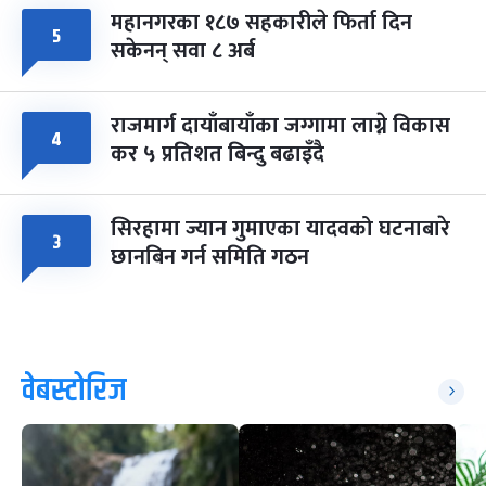
महानगरका १८७ सहकारीले फिर्ता दिन
५
सकेनन् सवा ८ अर्ब
राजमार्ग दायाँबायाँका जग्गामा लाग्ने विकास
४
कर ५ प्रतिशत बिन्दु बढाइँदै
सिरहामा ज्यान गुमाएका यादवको घटनाबारे
३
छानबिन गर्न समिति गठन
वेबस्टोरिज