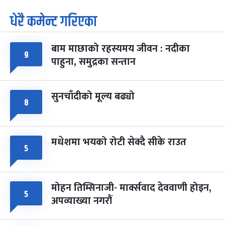
धेरै कमेन्ट गरिएका
पूर्णिमा व्रत
७ महिना बाँकी
७
-
चैत्र ७, २०८३
Mar 21, 2027
आइत
बाम माछाको रहस्यमय जीवन : नदीका
फागुपूर्णिमा
७ महिना बाँकी
८
९
पाहुना, समुद्रका सन्तान
-
चैत्र ८, २०८३
Mar 22, 2027
सोम
सुनचाँदीको मूल्य बढ्यो
८
मधेशमा भयको रोटी सेक्दै सीके राउत
५
मोहन तिम्सिनाजी- मार्क्सवाद देववाणी होइन,
५
अपव्याख्या नगरौं