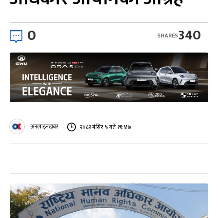
0
340
SHARES
अनलाइनखबर
२०८२ मंसिर ५ गते ११:४७