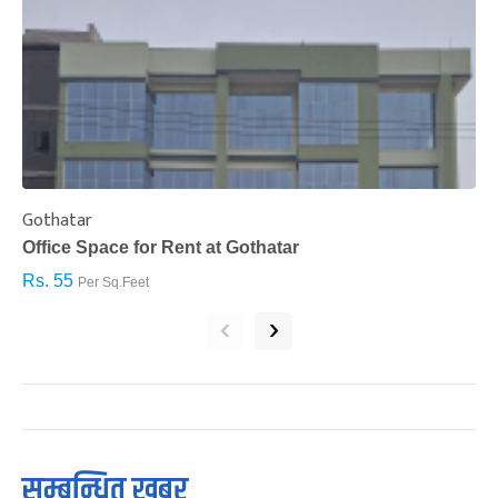
Gothatar
S
Office Space for Rent at Gothatar
H
Rs. 55
R
Per Sq.Feet
‹
›
सम्बन्धित खबर