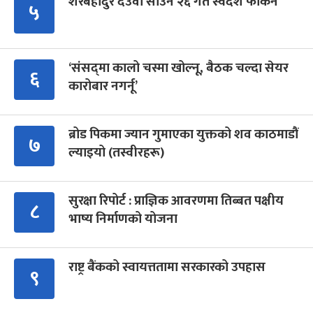
शेरबहादुर देउवा साउन २६ गते स्वदेश फर्किने
५
‘संसद्‍मा कालो चस्मा खोल्नू, बैठक चल्दा सेयर
६
कारोबार नगर्नू’
ब्रोड पिकमा ज्यान गुमाएका युक्तको शव काठमाडौं
७
ल्याइयो (तस्वीरहरू)
सुरक्षा रिपोर्ट : प्राज्ञिक आवरणमा तिब्बत पक्षीय
८
भाष्य निर्माणको योजना
राष्ट्र बैंकको स्वायत्ततामा सरकारको उपहास
९