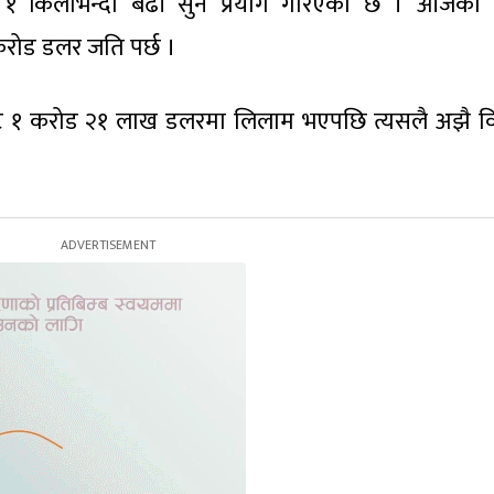
य १ किलोभन्दा बढी सुन प्रयोग गरिएको छ । आजको
१ करोड डलर जति पर्छ ।
ट सिट १ करोड २१ लाख डलरमा लिलाम भएपछि त्यसलै अझै वि