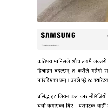
कतिपय मानिसले शौचालयमै लक्जरी ख
डिजाइन बदल्छन् त कसैले महँगो 
पारिदिएका छन् । उनले पूरै १८ क्यारेट
प्रसिद्ध इटालियन कलाकार मौरिजियो क
चर्चा कमाएका थिए । यसपटक चाहीँ उन