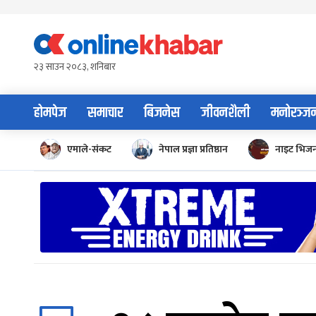
Skip
to
content
२३ साउन २०८३, शनिबार
होमपेज
समाचार
बिजनेस
जीवनशैली
मनोरञ्ज
एमाले-संकट
नेपाल प्रज्ञा प्रतिष्ठान
नाइट भिज