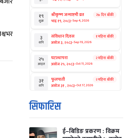
 बजार
श्रीकृष्ण जन्माष्टमी व्रत
२७ दिन बाँकी
१९
-
भाद्र १९, २०८३
Sep 4, 2026
शुक्र
श्वभर
संविधान दिवस
१ महिना बाँकी
३
-
असोज ३, २०८३
Sep 19, 2026
शनि
घटस्थापना
२ महिना बाँकी
२५
-
असोज २५, २०८३
Oct 11, 2026
आइत
फूलपाती
२ महिना बाँकी
३१
-
असोज ३१ , २०८३
Oct 17, 2026
शनि
कार्तिक सङ्क्रान्ति
२ महिना बाँकी
१
सिफारिस
-
कार्तिक १, २०८३
Oct 18, 2026
आइत
महानवमी
२ महिना बाँकी
३
-
कार्तिक ३, २०८३
Oct 20, 2026
मंगल
ई–बिडिङ प्रकरण : विक्रम