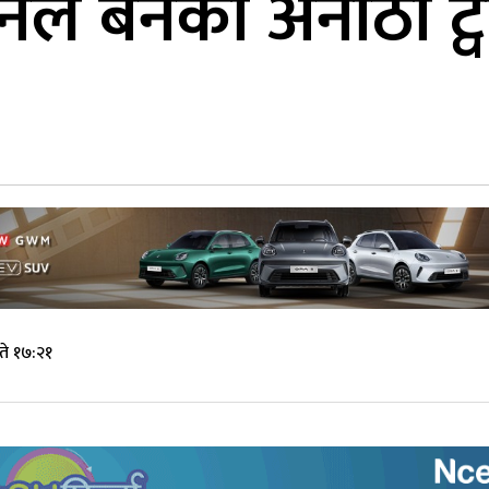
ुनले बनेको अनौठो ट्
ते १७:२१