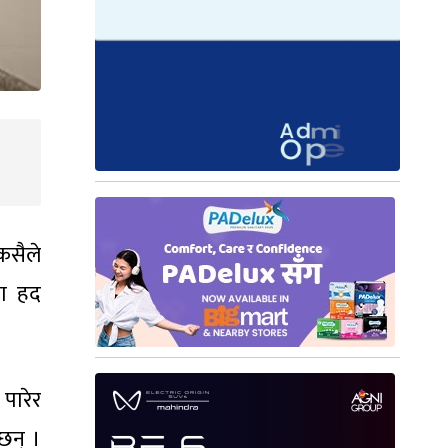
कसैले
मा हद
पारेर
छन् ।