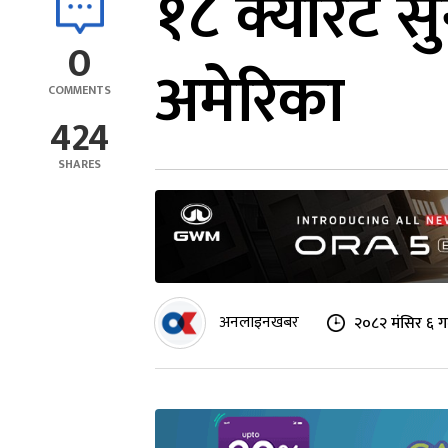
१८ क्यारेट स
0
अमेरिका
COMMENTS
424
SHARES
अनलाइनखबर
२०८२ मंसिर ६ ग