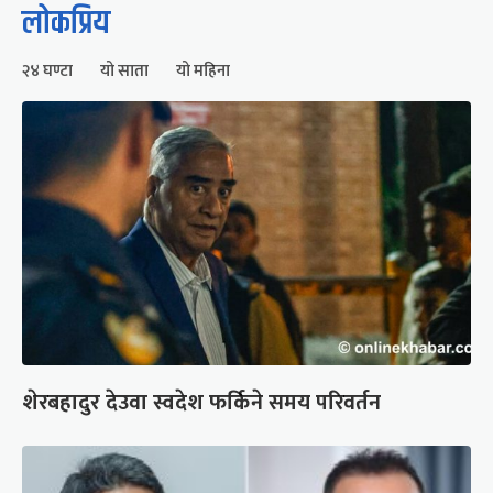
लोकप्रिय
२४ घण्टा
यो साता
यो महिना
शेरबहादुर देउवा स्वदेश फर्किने समय परिवर्तन