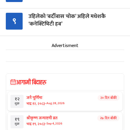
उहिलेको ‘बर्दीबास चोक’ अहिले मधेशकै
९
‘कनेक्टिभिटी हब’
Advertisment
आगामी बिदाहरु
जनै पूर्णिमा
२० दिन बाँकी
१२
-
भाद्र १२, २०८३
Aug 28, 2026
शुक्र
श्रीकृष्ण जन्माष्टमी व्रत
२७ दिन बाँकी
१९
-
भाद्र १९, २०८३
Sep 4, 2026
शुक्र