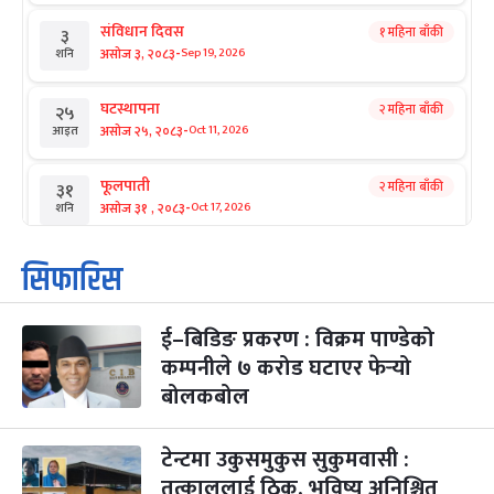
संविधान दिवस
१ महिना बाँकी
३
-
असोज ३, २०८३
Sep 19, 2026
शनि
घटस्थापना
२ महिना बाँकी
२५
-
असोज २५, २०८३
Oct 11, 2026
आइत
फूलपाती
२ महिना बाँकी
३१
-
असोज ३१ , २०८३
Oct 17, 2026
शनि
कार्तिक सङ्क्रान्ति
२ महिना बाँकी
१
सिफारिस
-
कार्तिक १, २०८३
Oct 18, 2026
आइत
ई–बिडिङ प्रकरण : विक्रम पाण्डेको
महानवमी
२ महिना बाँकी
३
-
कम्पनीले ७ करोड घटाएर फेर्‍यो
कार्तिक ३, २०८३
Oct 20, 2026
मंगल
बोलकबोल
विजयादशमी
२ महिना बाँकी
४
-
कार्तिक ४, २०८३
Oct 21, 2026
बुध
टेन्टमा उकुसमुकुस सुकुमवासी :
तत्काललाई ठिक, भविष्य अनिश्चित