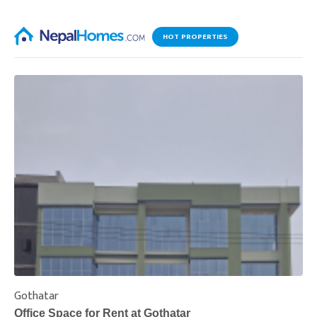
HOT PROPERTIES
Gothatar
S
Office Space for Rent at Gothatar
H