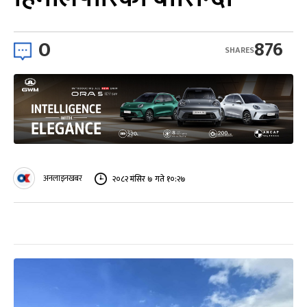
0
876
SHARES
अनलाइनखबर
२०८२ मंसिर ७ गते १०:२७