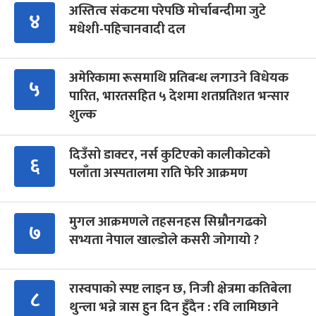
अस्तित्व संकटमा परेपछि मोर्चाबन्दीमा जुटे
४
मधेशी-पहिचानवादी दल
अमेरिकामा रूसमाथि प्रतिबन्ध लगाउने विधेयक
५
पारित, भारतसहित ५ देशमा शतप्रतिशत भन्सार
शुल्क
दिउँसो डाक्टर, नर्स कुटिएको कालीकोटको
६
पलाँता अस्पतालमा राति फेरि आक्रमण
मुगल आक्रमणले तहसनहस सिम्रौनगढको
७
सभ्यता नेपाल खाल्डोले कसरी जोगायो ?
रास्वपाको स्पष्ट लाइन छ, निजी क्षेत्रमा कतिबेला
८
थुन्ला भन्ने त्रास हुन दिन हुँदैन : रवि लामिछाने