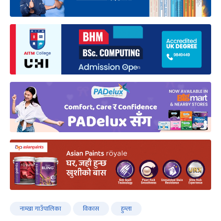
नाम्खा गाउँपालिका
विकास
हुम्ला