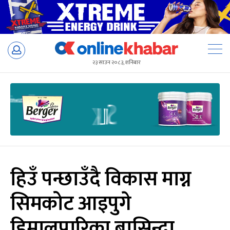
Skip
to
२३ साउन २०८३, शनिबार
content
हिउँ पन्छाउँदै विकास माग्न
सिमकोट आइपुगे
हिमालपारिका बासिन्दा