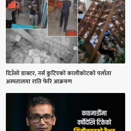
दिउँसो डाक्टर, नर्स कुटिएको कालीकोटको पलाँता
अस्पतालमा राति फेरि आक्रमण