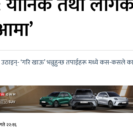
 : यौनिक तथा लैंग
आमा’
श्न उठाइन्- ‘गरि खाऊ’ भन्नुहुन्छ तपाईहरू मध्ये कस-कसले 
गते २२:१६