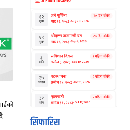
आगामी बिदाहरु
जनै पूर्णिमा
२० दिन बाँकी
१२
-
भाद्र १२, २०८३
Aug 28, 2026
शुक्र
श्रीकृष्ण जन्माष्टमी व्रत
२७ दिन बाँकी
१९
-
भाद्र १९, २०८३
Sep 4, 2026
शुक्र
संविधान दिवस
१ महिना बाँकी
३
-
असोज ३, २०८३
Sep 19, 2026
शनि
घटस्थापना
२ महिना बाँकी
२५
-
असोज २५, २०८३
Oct 11, 2026
आइत
फूलपाती
२ महिना बाँकी
३१
-
गार्डको
असोज ३१ , २०८३
Oct 17, 2026
शनि
दै
कार्तिक सङ्क्रान्ति
२ महिना बाँकी
१
सिफारिस
-
कार्तिक १, २०८३
Oct 18, 2026
आइत