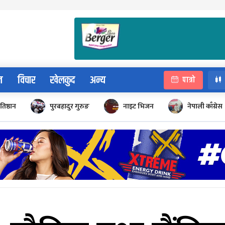
न
विचार
खेलकुद
अन्य
पात्रो
रतिष्ठान
पुरबहादुर गुरुङ
नाइट भिजन
नेपाली काँग्रेस