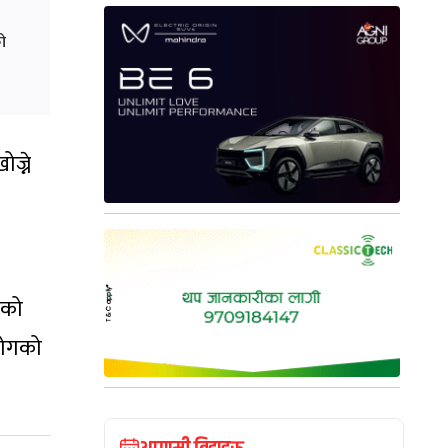
ो
ज्ने
ाको
योगको