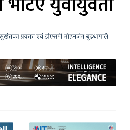
ृत भेटिए युवायुवती
ुर्खेतका प्रवक्ता एवं डीएसपी मोहनजंग बुढथापाले