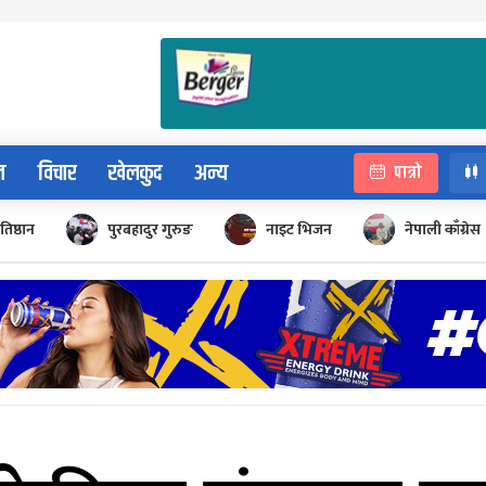
न
विचार
खेलकुद
अन्य
पात्रो
रतिष्ठान
पुरबहादुर गुरुङ
नाइट भिजन
नेपाली काँग्रेस