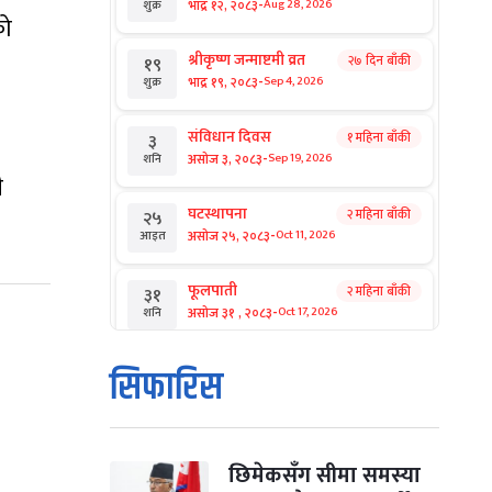
-
भाद्र १२, २०८३
Aug 28, 2026
शुक्र
को
श्रीकृष्ण जन्माष्टमी व्रत
२७ दिन बाँकी
१९
-
भाद्र १९, २०८३
Sep 4, 2026
शुक्र
संविधान दिवस
१ महिना बाँकी
३
-
असोज ३, २०८३
Sep 19, 2026
शनि
ै
घटस्थापना
२ महिना बाँकी
२५
-
असोज २५, २०८३
Oct 11, 2026
आइत
फूलपाती
२ महिना बाँकी
३१
-
असोज ३१ , २०८३
Oct 17, 2026
शनि
कार्तिक सङ्क्रान्ति
२ महिना बाँकी
१
सिफारिस
-
कार्तिक १, २०८३
Oct 18, 2026
आइत
महानवमी
२ महिना बाँकी
३
-
कार्तिक ३, २०८३
Oct 20, 2026
मंगल
छिमेकसँग सीमा समस्या