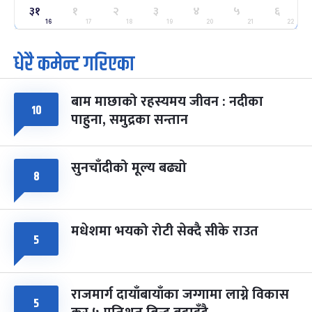
३१
ग्याल्पो ल्होसार
१
२
३
४
५
६
७ महिना बाँकी
२५
-
फाल्गुन २५, २०८३
Mar 9, 2027
मंगल
16
17
18
19
20
21
22
धेरै कमेन्ट गरिएका
पूर्णिमा व्रत
७ महिना बाँकी
७
-
चैत्र ७, २०८३
Mar 21, 2027
आइत
बाम माछाको रहस्यमय जीवन : नदीका
फागुपूर्णिमा
१०
७ महिना बाँकी
८
पाहुना, समुद्रका सन्तान
-
चैत्र ८, २०८३
Mar 22, 2027
सोम
सुनचाँदीको मूल्य बढ्यो
८
मधेशमा भयको रोटी सेक्दै सीके राउत
५
राजमार्ग दायाँबायाँका जग्गामा लाग्ने विकास
५