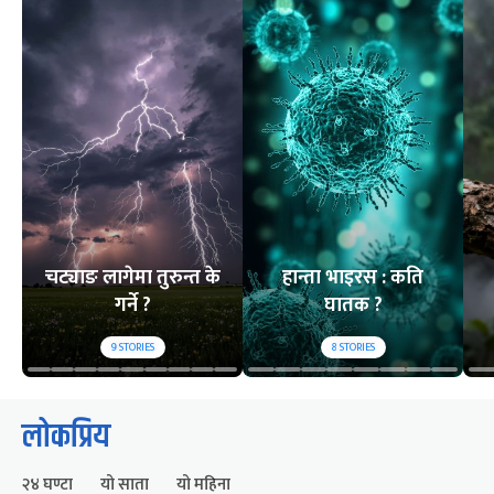
चट्याङ लागेमा तुरुन्त के
हान्ता भाइरस : कति
गर्ने ?
घातक ?
9
STORIES
8
STORIES
लोकप्रिय
२४ घण्टा
यो साता
यो महिना