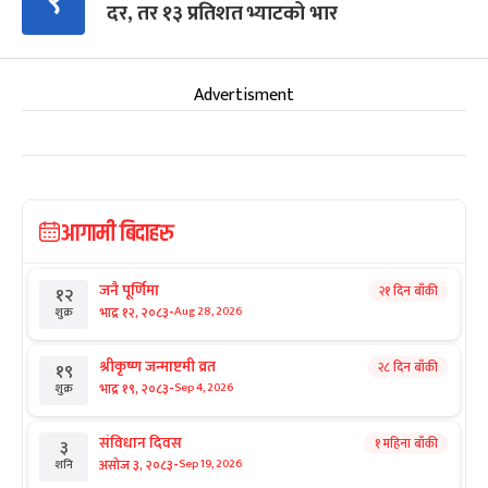
९
दर, तर १३ प्रतिशत भ्याटको भार
Advertisment
आगामी बिदाहरु
जनै पूर्णिमा
२१ दिन बाँकी
१२
-
भाद्र १२, २०८३
Aug 28, 2026
शुक्र
श्रीकृष्ण जन्माष्टमी व्रत
२८ दिन बाँकी
१९
-
भाद्र १९, २०८३
Sep 4, 2026
शुक्र
संविधान दिवस
१ महिना बाँकी
३
-
असोज ३, २०८३
Sep 19, 2026
शनि