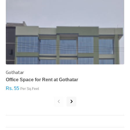
Gothatar
S
Office Space for Rent at Gothatar
H
Rs. 55
R
Per Sq.Feet
‹
›