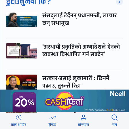
छुटाउनुभयो कि ?
संसद्लाई टेर्दैनन् प्रधानमन्त्री, लाचार
छन् सभामुख
‘अस्थायी प्रकृतिको अध्यादेशले ऐनको
व्यवस्था विस्थापित गर्न सक्दैन’
सरकार-प्रसाईं लुकामारी : छिनमै
पक्राउ, तुरुन्तै रिहा
‘कामचलाउ’ नेतृत्वले थलियो स्वास्थ्य
क्षेत्र
ताजा अपडेट
ट्रेन्डिङ
प्रोफाइल
सर्च