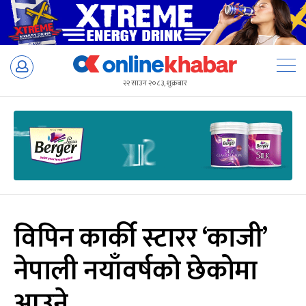
Skip
to
२२ साउन २०८३, शुक्रबार
content
विपिन कार्की स्टारर ‘काजी’
नेपाली नयाँवर्षको छेकोमा
आउने