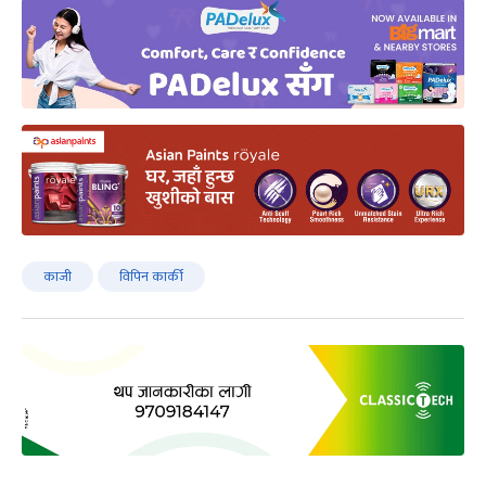
काजी
विपिन कार्की