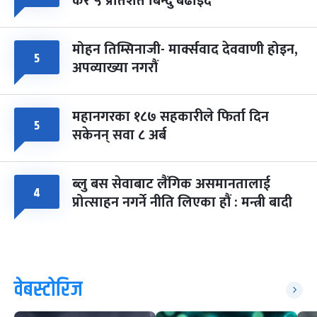
कर ५ प्रतिशत बिन्दु बढाइँदै
मोहन तिम्सिनाजी- मार्क्सवाद देववाणी होइन,
५
अपव्याख्या नगरौं
महानगरका १८७ सहकारीले फिर्ता दिन
५
सकेनन् सवा ८ अर्ब
ब्लु बस सेवाबाट लैंगिक असमानतालाई
४
प्रोत्साहन नगर्ने नीति लिएका हौं : मन्त्री बादी
वेबस्टोरिज