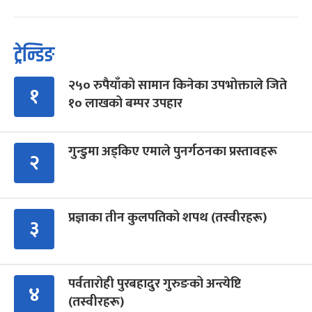
ट्रेन्डिङ
२५० रुपैयाँको सामान किनेका उपभोक्ताले जिते
१
१० लाखको बम्पर उपहार
गुन्डुमा अड्किए एमाले पुनर्गठनका प्रस्तावहरू
२
प्रज्ञाका तीन कुलपतिको शपथ (तस्वीरहरू)
३
पर्वतारोही पुरबहादुर गुरुङको अन्त्येष्टि
४
(तस्वीरहरू)