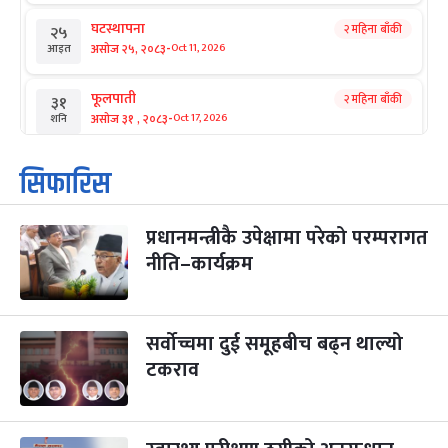
घटस्थापना
२ महिना बाँकी
२५
-
असोज २५, २०८३
Oct 11, 2026
आइत
फूलपाती
२ महिना बाँकी
३१
-
असोज ३१ , २०८३
Oct 17, 2026
शनि
कार्तिक सङ्क्रान्ति
२ महिना बाँकी
१
सिफारिस
-
कार्तिक १, २०८३
Oct 18, 2026
आइत
प्रधानमन्त्रीकै उपेक्षामा परेको परम्परागत
महानवमी
२ महिना बाँकी
३
-
नीति–कार्यक्रम
कार्तिक ३, २०८३
Oct 20, 2026
मंगल
विजयादशमी
२ महिना बाँकी
४
-
कार्तिक ४, २०८३
Oct 21, 2026
बुध
सर्वोच्चमा दुई समूहबीच बढ्न थाल्यो
टकराव
पापा‌ङ्कुशा एकादशी व्रत
२ महिना बाँकी
५
-
कार्तिक ५, २०८३
Oct 22, 2026
बिहि