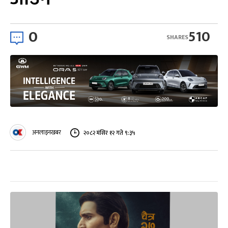
0
510
SHARES
अनलाइनखबर
२०८२ मंसिर १२ गते ९:३५