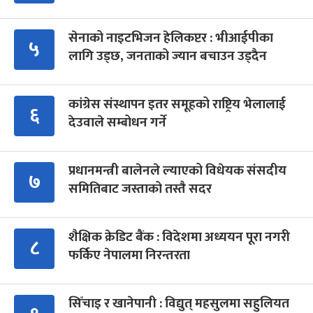
सेनाको नाइटभिजन हेलिकप्टर : भीआईपीका
५
लागि उड्छ, जनताको ज्यान बचाउन उड्दैन
कांग्रेस संस्थापन इतर समूहको राष्ट्रिय भेलालाई
६
देउवाले सम्बोधन गर्ने
प्रधानमन्त्री बालेनले ल्याएको विधेयक संसदीय
७
समितिबाट जस्ताको तस्तै सदर
शैक्षिक क्रेडिट बैंक : विदेशमा अध्ययन पूरा नगरी
८
फर्किए नेपालमा निरन्तरता
सिँचाइ र खानेपानी : विद्युत् महसुलमा सहुलियत