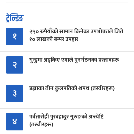
ट्रेन्डिङ
२५० रुपैयाँको सामान किनेका उपभोक्ताले जिते
१
१० लाखको बम्पर उपहार
गुन्डुमा अड्किए एमाले पुनर्गठनका प्रस्तावहरू
२
प्रज्ञाका तीन कुलपतिको शपथ (तस्वीरहरू)
३
पर्वतारोही पुरबहादुर गुरुङको अन्त्येष्टि
४
(तस्वीरहरू)