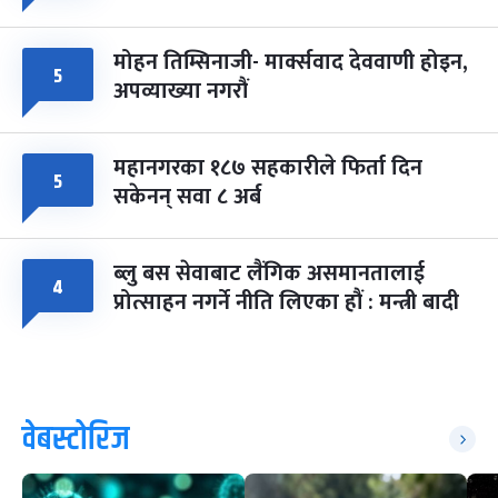
मोहन तिम्सिनाजी- मार्क्सवाद देववाणी होइन,
५
अपव्याख्या नगरौं
महानगरका १८७ सहकारीले फिर्ता दिन
५
सकेनन् सवा ८ अर्ब
ब्लु बस सेवाबाट लैंगिक असमानतालाई
४
प्रोत्साहन नगर्ने नीति लिएका हौं : मन्त्री बादी
वेबस्टोरिज