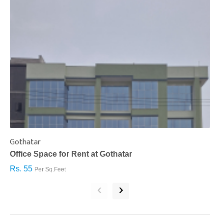
Gothatar
S
Office Space for Rent at Gothatar
H
Rs. 55
R
Per Sq.Feet
‹
›