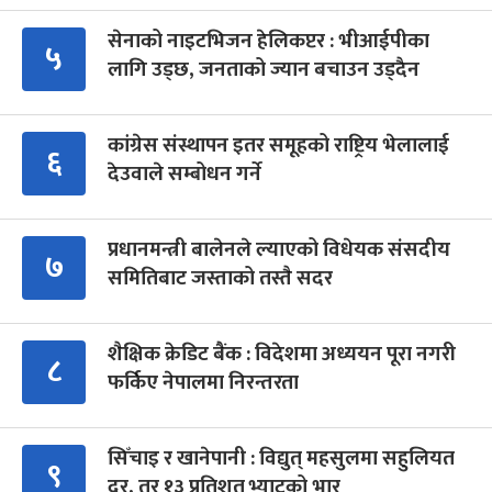
सेनाको नाइटभिजन हेलिकप्टर : भीआईपीका
५
लागि उड्छ, जनताको ज्यान बचाउन उड्दैन
कांग्रेस संस्थापन इतर समूहको राष्ट्रिय भेलालाई
६
देउवाले सम्बोधन गर्ने
प्रधानमन्त्री बालेनले ल्याएको विधेयक संसदीय
७
समितिबाट जस्ताको तस्तै सदर
शैक्षिक क्रेडिट बैंक : विदेशमा अध्ययन पूरा नगरी
८
फर्किए नेपालमा निरन्तरता
सिँचाइ र खानेपानी : विद्युत् महसुलमा सहुलियत
९
दर, तर १३ प्रतिशत भ्याटको भार