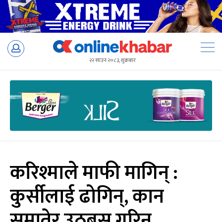
Skip
to
२२ साउन २०८३, शुक्रबार
content
करिश्माले माफी मागिन् :
कुर्सीलाई ढोगिन्, कान
समातेर उठ्बस गरिन्