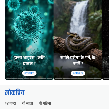
हान्ता भाइरस : कति
सर्पले डसेमा के गर्ने, के
घातक ?
नगर्ने ?
8
STORIES
6
STORIES
लोकप्रिय
२४ घण्टा
यो साता
यो महिना