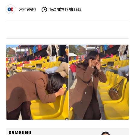
अनलाइनखबर
२०८२ मंसिर १२ गते १३:१३