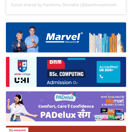
A post shared by Karishma Shrestha (@karishmashrestha_official8)