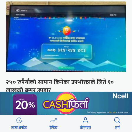
२५० रुपैयाँको सामान किनेका उपभोक्ताले जिते १०
लाखको बम्पर उपहार
ताजा अपडेट
ट्रेन्डिङ
प्रोफाइल
सर्च