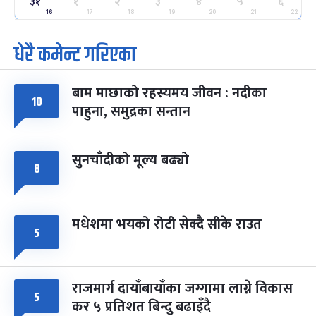
२५
३१
१
२
३
४
५
६
-
फाल्गुन २५, २०८३
Mar 9, 2027
मंगल
16
17
18
19
20
21
22
धेरै कमेन्ट गरिएका
पूर्णिमा व्रत
७ महिना बाँकी
७
-
चैत्र ७, २०८३
Mar 21, 2027
आइत
बाम माछाको रहस्यमय जीवन : नदीका
फागुपूर्णिमा
७ महिना बाँकी
८
१०
पाहुना, समुद्रका सन्तान
-
चैत्र ८, २०८३
Mar 22, 2027
सोम
सुनचाँदीको मूल्य बढ्यो
८
मधेशमा भयको रोटी सेक्दै सीके राउत
५
राजमार्ग दायाँबायाँका जग्गामा लाग्ने विकास
५
कर ५ प्रतिशत बिन्दु बढाइँदै