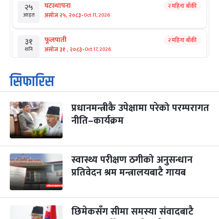
घटस्थापना
२ महिना बाँकी
२५
-
असोज २५, २०८३
Oct 11, 2026
आइत
फूलपाती
२ महिना बाँकी
३१
-
असोज ३१ , २०८३
Oct 17, 2026
शनि
कार्तिक सङ्क्रान्ति
२ महिना बाँकी
१
सिफारिस
-
कार्तिक १, २०८३
Oct 18, 2026
आइत
प्रधानमन्त्रीकै उपेक्षामा परेको परम्परागत
महानवमी
२ महिना बाँकी
३
-
नीति–कार्यक्रम
कार्तिक ३, २०८३
Oct 20, 2026
मंगल
विजयादशमी
२ महिना बाँकी
४
-
कार्तिक ४, २०८३
Oct 21, 2026
बुध
स्वास्थ्य परीक्षण ठगीको अनुसन्धान
प्रतिवेदन श्रम मन्त्रालयबाटै गायब
पापा‌ङ्कुशा एकादशी व्रत
२ महिना बाँकी
५
-
कार्तिक ५, २०८३
Oct 22, 2026
बिहि
छिमेकसँग सीमा समस्या संवादबाटै
कुकुर तिहार
३ महिना बाँकी
२२