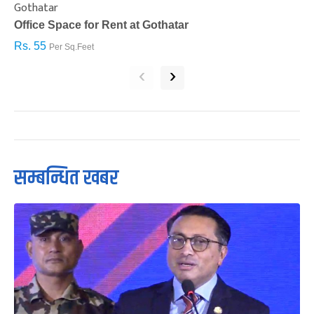
Gothatar
S
Office Space for Rent at Gothatar
H
Rs. 55
R
Per Sq.Feet
‹
›
सम्बन्धित खबर