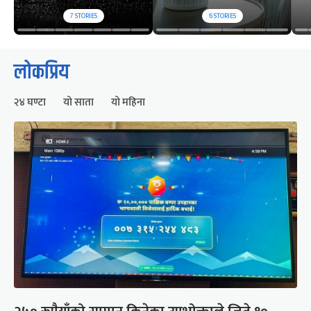
7
STORIES
6
STORIES
लोकप्रिय
२४ घण्टा
यो साता
यो महिना