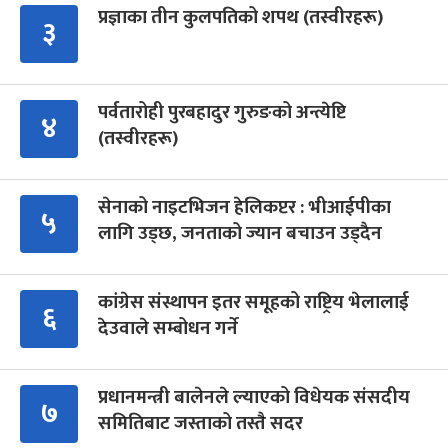
प्रज्ञाका तीन कुलपतिको शपथ (तस्वीरहरू)
३
पर्वतारोही पुरबहादुर गुरुङको अन्त्येष्टि
४
(तस्वीरहरू)
सेनाको नाइटभिजन हेलिकप्टर : भीआईपीका
५
लागि उड्छ, जनताको ज्यान बचाउन उड्दैन
कांग्रेस संस्थापन इतर समूहको राष्ट्रिय भेलालाई
६
देउवाले सम्बोधन गर्ने
प्रधानमन्त्री बालेनले ल्याएको विधेयक संसदीय
७
समितिबाट जस्ताको तस्तै सदर