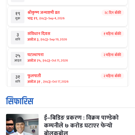
श्रीकृष्ण जन्माष्टमी व्रत
२८ दिन बाँकी
१९
-
भाद्र १९, २०८३
Sep 4, 2026
शुक्र
संविधान दिवस
१ महिना बाँकी
३
-
असोज ३, २०८३
Sep 19, 2026
शनि
घटस्थापना
२ महिना बाँकी
२५
-
असोज २५, २०८३
Oct 11, 2026
आइत
फूलपाती
२ महिना बाँकी
३१
-
असोज ३१ , २०८३
Oct 17, 2026
शनि
कार्तिक सङ्क्रान्ति
२ महिना बाँकी
१
सिफारिस
-
कार्तिक १, २०८३
Oct 18, 2026
आइत
ई–बिडिङ प्रकरण : विक्रम पाण्डेको
महानवमी
२ महिना बाँकी
३
-
कम्पनीले ७ करोड घटाएर फेर्‍यो
कार्तिक ३, २०८३
Oct 20, 2026
मंगल
बोलकबोल