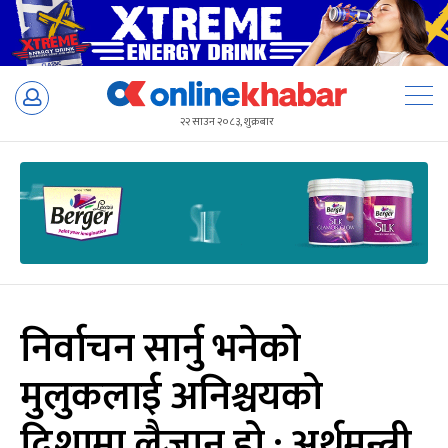
Skip
to
२२ साउन २०८३, शुक्रबार
content
निर्वाचन सार्नु भनेको
मुलुकलाई अनिश्चयको
दिशामा लैजानु हो : अर्थमन्त्री