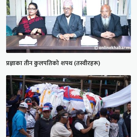
प्रज्ञाका तीन कुलपतिको शपथ (तस्वीरहरू)