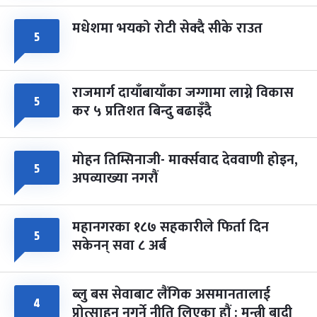
मधेशमा भयको रोटी सेक्दै सीके राउत
५
राजमार्ग दायाँबायाँका जग्गामा लाग्ने विकास
५
कर ५ प्रतिशत बिन्दु बढाइँदै
मोहन तिम्सिनाजी- मार्क्सवाद देववाणी होइन,
५
अपव्याख्या नगरौं
महानगरका १८७ सहकारीले फिर्ता दिन
५
सकेनन् सवा ८ अर्ब
ब्लु बस सेवाबाट लैंगिक असमानतालाई
४
प्रोत्साहन नगर्ने नीति लिएका हौं : मन्त्री बादी