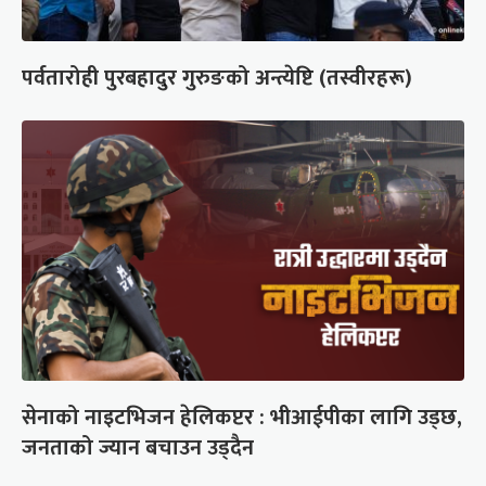
पर्वतारोही पुरबहादुर गुरुङको अन्त्येष्टि (तस्वीरहरू)
सेनाको नाइटभिजन हेलिकप्टर : भीआईपीका लागि उड्छ,
जनताको ज्यान बचाउन उड्दैन