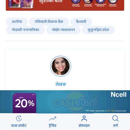
अत्तरिया
एसियाली विकास बैंक
कैलाली
गोदावरी नगरपालिका
फोहोर व्यवस्थापन
सुदूरपश्चिम प्रदेश
लेखक
ऋतु काफ्ले
काफ्ले अनलाइनखबरकाे बिजनेस ब्युराे संवाददाता हुन् ।
लेखकको सबै आर्टिकल
ताजा अपडेट
ट्रेन्डिङ
प्रोफाइल
सर्च