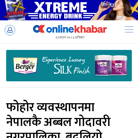
Skip
to
२३ साउन २०८३, शनिबार
content
फोहोर व्यवस्थापनमा
नेपालकै अब्बल गोदावरी
नगरपालिका, बदलियो