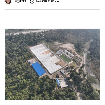
ऋतु काफ्ले
२०८२ मंसिर २३ गते ८:००