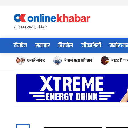
Skip
to
content
२३ साउन २०८३, शनिबार
होमपेज
समाचार
बिजनेस
जीवनशैली
मनोरञ्ज
एमाले-संकट
नेपाल प्रज्ञा प्रतिष्ठान
नाइट भिज