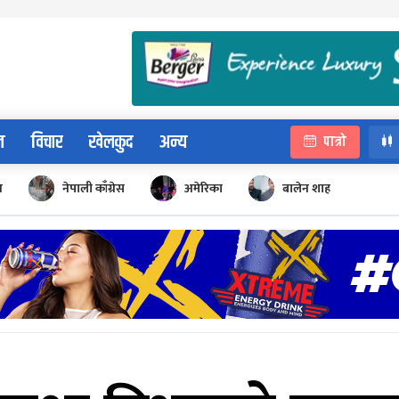
न
विचार
खेलकुद
अन्य
पात्रो
न
नेपाली काँग्रेस
अमेरिका
बालेन शाह