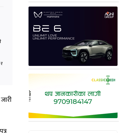
े
 र
 जारी
त्र