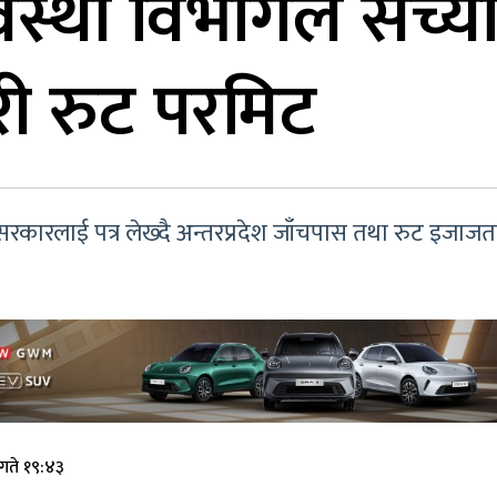
स्था विभागले सच्या
री रुट परमिट
रकारलाई पत्र लेख्दै अन्तरप्रदेश जाँचपास तथा रुट इजाजतपत्र
गते १९:४३