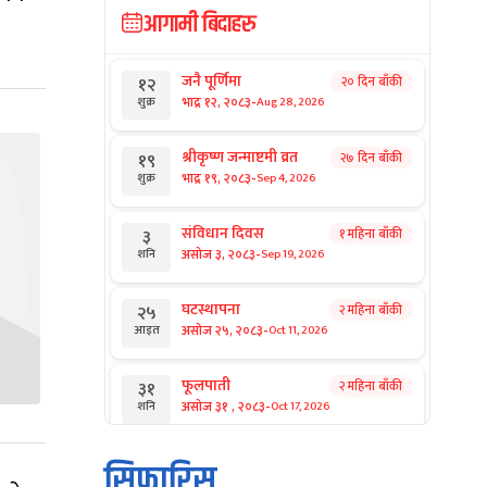
आगामी बिदाहरु
जनै पूर्णिमा
२० दिन बाँकी
१२
-
भाद्र १२, २०८३
Aug 28, 2026
शुक्र
श्रीकृष्ण जन्माष्टमी व्रत
२७ दिन बाँकी
१९
-
भाद्र १९, २०८३
Sep 4, 2026
शुक्र
संविधान दिवस
१ महिना बाँकी
३
-
असोज ३, २०८३
Sep 19, 2026
शनि
घटस्थापना
२ महिना बाँकी
२५
-
असोज २५, २०८३
Oct 11, 2026
आइत
फूलपाती
२ महिना बाँकी
३१
-
असोज ३१ , २०८३
Oct 17, 2026
शनि
कार्तिक सङ्क्रान्ति
२ महिना बाँकी
१
सिफारिस
-
कार्तिक १, २०८३
Oct 18, 2026
आइत