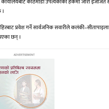
्था कार्यालयबाट काठमाडौं उपत्यकाका हकमा जारी इजाजत 
छ ।
रबाट प्रवेश गर्ने सार्वजनिक सवारीले कलंकी–सीतापाइला ह
 भएका छन् ।