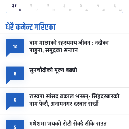
ग्याल्पो ल्होसार
७ महिना बाँकी
२५
३१
१
२
३
४
५
६
-
फाल्गुन २५, २०८३
Mar 9, 2027
मंगल
16
17
18
19
20
21
22
धेरै कमेन्ट गरिएका
पूर्णिमा व्रत
७ महिना बाँकी
७
-
चैत्र ७, २०८३
Mar 21, 2027
आइत
बाम माछाको रहस्यमय जीवन : नदीका
फागुपूर्णिमा
७ महिना बाँकी
८
१२
पाहुना, समुद्रका सन्तान
-
चैत्र ८, २०८३
Mar 22, 2027
सोम
सुनचाँदीको मूल्य बढ्यो
८
रास्वपा सांसद ढकाल भन्छन्- सिंहदरबारको
६
नाम फेरौं, अनामनगर दरबार राखौं
मधेशमा भयको रोटी सेक्दै सीके राउत
५