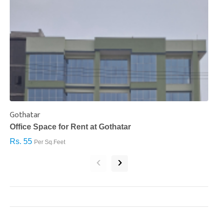
Gothatar
S
Office Space for Rent at Gothatar
H
Rs. 55
R
Per Sq.Feet
‹
›