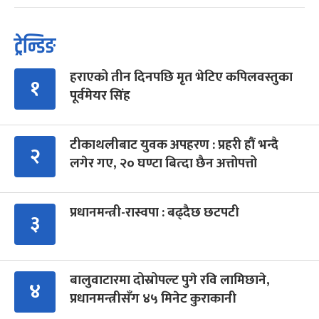
ट्रेन्डिङ
हराएको तीन दिनपछि मृत भेटिए कपिलवस्तुका
१
पूर्वमेयर सिंह
टीकाथलीबाट युवक अपहरण : प्रहरी हौं भन्दै
२
लगेर गए, २० घण्टा बित्दा छैन अत्तोपत्तो
प्रधानमन्त्री-रास्वपा : बढ्दैछ छटपटी
३
बालुवाटारमा दोस्रोपल्ट पुगे रवि लामिछाने,
४
प्रधानमन्त्रीसँग ४५ मिनेट कुराकानी