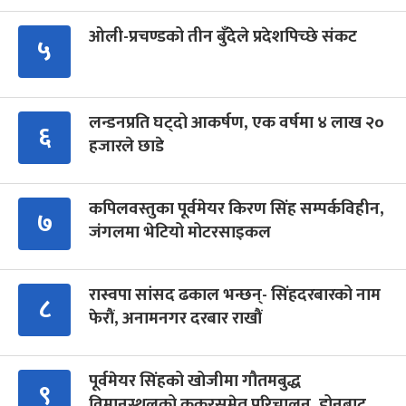
ओली-प्रचण्डको तीन बुँदेले प्रदेशपिच्छे संकट
५
लन्डनप्रति घट्दो आकर्षण, एक वर्षमा ४ लाख २०
६
हजारले छाडे
कपिलवस्तुका पूर्वमेयर किरण सिंह सम्पर्कविहीन,
७
जंगलमा भेटियो मोटरसाइकल
रास्वपा सांसद ढकाल भन्छन्- सिंहदरबारको नाम
८
फेरौं, अनामनगर दरबार राखौं
पूर्वमेयर सिंहको खोजीमा गौतमबुद्ध
९
विमानस्थलको कुकुरसमेत परिचालन, ड्रोनबाट