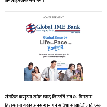
अनलाइनखबरसँग भने ।
संगठित कसुरमा समेत म्याद लिएसँगै अब ६० दिनसम्म
हिरासतमा राखेर अनुसन्धान गर्ने सुविधा सीआईबीलाई हुन्छ