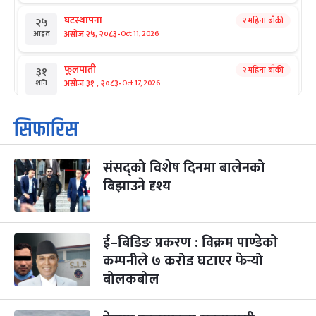
घटस्थापना
२ महिना बाँकी
२५
-
असोज २५, २०८३
Oct 11, 2026
आइत
फूलपाती
२ महिना बाँकी
३१
-
असोज ३१ , २०८३
Oct 17, 2026
शनि
कार्तिक सङ्क्रान्ति
२ महिना बाँकी
१
सिफारिस
-
कार्तिक १, २०८३
Oct 18, 2026
आइत
संसद्को विशेष दिनमा बालेनको
महानवमी
२ महिना बाँकी
३
-
बिझाउने दृश्य
कार्तिक ३, २०८३
Oct 20, 2026
मंगल
विजयादशमी
२ महिना बाँकी
४
-
कार्तिक ४, २०८३
Oct 21, 2026
बुध
ई–बिडिङ प्रकरण : विक्रम पाण्डेको
कम्पनीले ७ करोड घटाएर फेर्‍यो
पापा‌ङ्कुशा एकादशी व्रत
२ महिना बाँकी
५
बोलकबोल
-
कार्तिक ५, २०८३
Oct 22, 2026
बिहि