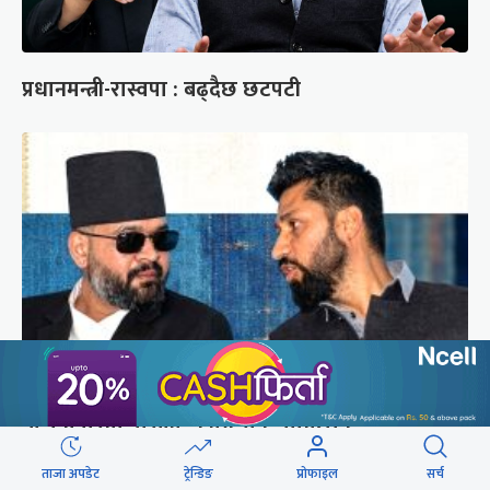
प्रधानमन्त्री-रास्वपा : बढ्दैछ छटपटी
बालुवाटारमा दोस्रोपल्ट पुगे रवि लामिछाने,
प्रधानमन्त्रीसँग ४५ मिनेट कुराकानी
ताजा अपडेट
ट्रेन्डिङ
प्रोफाइल
सर्च