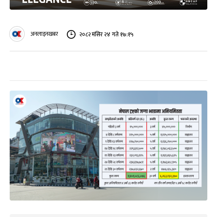
अनलाइनखबर
२०८२ मंसिर २४ गते १७:१५