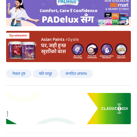
नेपाल ट्रष्ट
यति समूह
संगठित अपराध