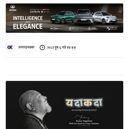
अनलाइनखबर
२०८२ पुष ६ गते १४:४४