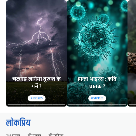
चट्याङ लागेमा तुरुन्त के
हान्ता भाइरस : कति
गर्ने ?
घातक ?
9
STORIES
8
STORIES
लोकप्रिय