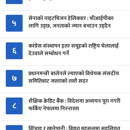
सेनाको नाइटभिजन हेलिकप्टर : भीआईपीका
५
लागि उड्छ, जनताको ज्यान बचाउन उड्दैन
कांग्रेस संस्थापन इतर समूहको राष्ट्रिय भेलालाई
६
देउवाले सम्बोधन गर्ने
प्रधानमन्त्री बालेनले ल्याएको विधेयक संसदीय
७
समितिबाट जस्ताको तस्तै सदर
शैक्षिक क्रेडिट बैंक : विदेशमा अध्ययन पूरा नगरी
८
फर्किए नेपालमा निरन्तरता
सिँचाइ र खानेपानी : विद्युत् महसुलमा सहुलियत