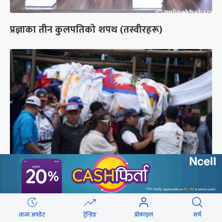
प्रज्ञाका तीन कुलपतिको शपथ (तस्वीरहरू)
पर्वतारोही पुरबहादुर गुरुङको अन्त्येष्टि (तस्वीरहरू)
ताजा अपडेट
ट्रेन्डिङ
प्रोफाइल
सर्च