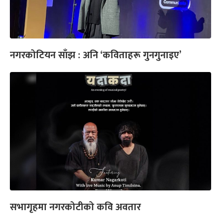
नगरकोटियन साँझ : अनि ‘कविताहरू गुनगुनाइए’
सभागृहमा नगरकोटीको कवि अवतार