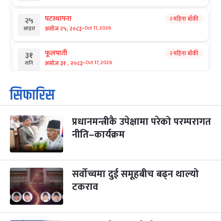
घटस्थापना
२ महिना बाँकी
२५
-
असोज २५, २०८३
Oct 11, 2026
आइत
फूलपाती
२ महिना बाँकी
३१
-
असोज ३१ , २०८३
Oct 17, 2026
शनि
कार्तिक सङ्क्रान्ति
२ महिना बाँकी
१
सिफारिस
-
कार्तिक १, २०८३
Oct 18, 2026
आइत
प्रधानमन्त्रीकै उपेक्षामा परेको परम्परागत
महानवमी
२ महिना बाँकी
३
-
नीति–कार्यक्रम
कार्तिक ३, २०८३
Oct 20, 2026
मंगल
विजयादशमी
२ महिना बाँकी
४
-
कार्तिक ४, २०८३
Oct 21, 2026
बुध
सर्वोच्चमा दुई समूहबीच बढ्न थाल्यो
टकराव
पापा‌ङ्कुशा एकादशी व्रत
२ महिना बाँकी
५
-
कार्तिक ५, २०८३
Oct 22, 2026
बिहि