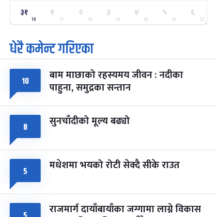
३१
ग्याल्पो ल्होसार
१
२
३
४
५
६
७ महिना बाँकी
२५
-
फाल्गुन २५, २०८३
Mar 9, 2027
मंगल
16
17
18
19
20
21
22
धेरै कमेन्ट गरिएका
पूर्णिमा व्रत
७ महिना बाँकी
७
-
चैत्र ७, २०८३
Mar 21, 2027
आइत
बाम माछाको रहस्यमय जीवन : नदीका
फागुपूर्णिमा
१०
७ महिना बाँकी
८
पाहुना, समुद्रका सन्तान
-
चैत्र ८, २०८३
Mar 22, 2027
सोम
सुनचाँदीको मूल्य बढ्यो
८
मधेशमा भयको रोटी सेक्दै सीके राउत
५
राजमार्ग दायाँबायाँका जग्गामा लाग्ने विकास
५