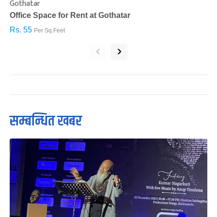
Gothatar
S
Office Space for Rent at Gothatar
H
Rs. 55
R
Per Sq.Feet
‹
›
सम्बन्धित खबर