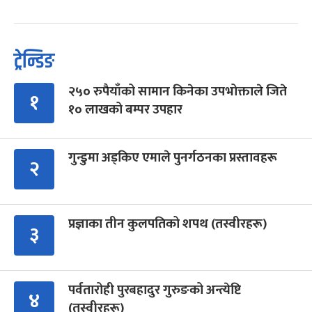
ट्रेन्डिङ
२५० रुपैयाँको सामान किनेका उपभोक्ताले जिते
१
१० लाखको बम्पर उपहार
गुन्डुमा अड्किए एमाले पुनर्गठनका प्रस्तावहरू
२
प्रज्ञाका तीन कुलपतिको शपथ (तस्वीरहरू)
३
पर्वतारोही पुरबहादुर गुरुङको अन्त्येष्टि
४
(तस्वीरहरू)