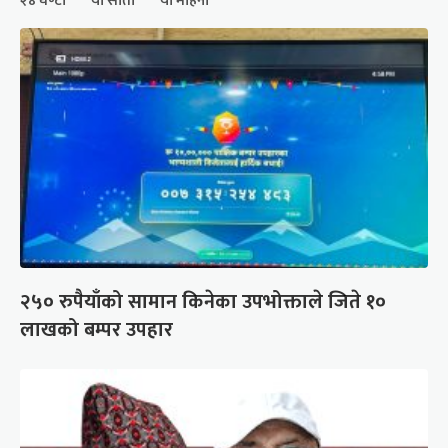
२४ घण्टा
यो साता
यो महिना
२५० रुपैयाँको सामान किनेका उपभोक्ताले जिते १०
लाखको बम्पर उपहार