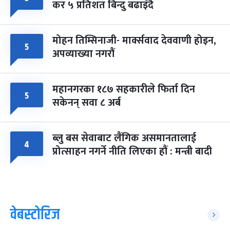
कर ५ प्रतिशत बिन्दु बढाइँदै
मोहन तिम्सिनाजी- मार्क्सवाद देववाणी होइन,
५
अपव्याख्या नगरौं
महानगरका १८७ सहकारीले फिर्ता दिन
५
सकेनन् सवा ८ अर्ब
ब्लु बस सेवाबाट लैंगिक असमानतालाई
४
प्रोत्साहन नगर्ने नीति लिएका हौं : मन्त्री बादी
वेबस्टोरिज