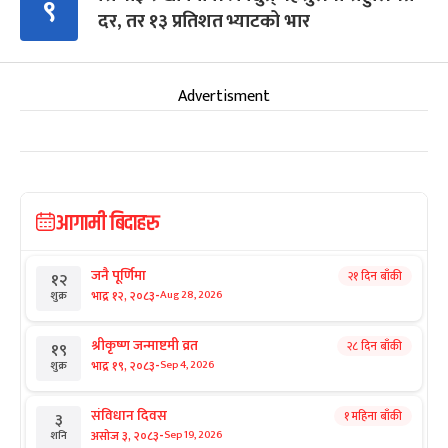
९
दर, तर १३ प्रतिशत भ्याटको भार
Advertisment
आगामी बिदाहरु
जनै पूर्णिमा
२१ दिन बाँकी
१२
-
भाद्र १२, २०८३
Aug 28, 2026
शुक्र
श्रीकृष्ण जन्माष्टमी व्रत
२८ दिन बाँकी
१९
-
भाद्र १९, २०८३
Sep 4, 2026
शुक्र
संविधान दिवस
१ महिना बाँकी
३
-
असोज ३, २०८३
Sep 19, 2026
शनि