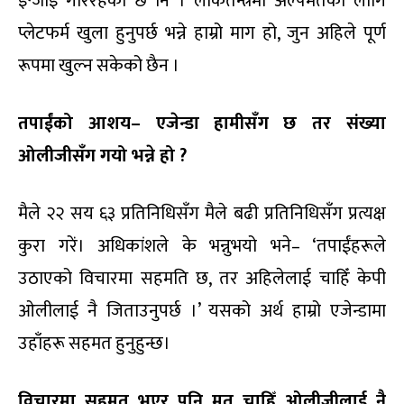
इन्जोइ गरिरहेको छ नि । लोकतन्त्रमा अल्पमतका लागि
प्लेटफर्म खुला हुनुपर्छ भन्ने हाम्रो माग हो, जुन अहिले पूर्ण
रूपमा खुल्न सकेको छैन ।
तपाईंको आशय– एजेन्डा हामीसँग छ तर संख्या
ओलीजीसँग गयो भन्ने हो ?
मैले २२ सय ६३ प्रतिनिधिसँग मैले बढी प्रतिनिधिसँग प्रत्यक्ष
कुरा गरें। अधिकांशले के भन्नुभयो भने– ‘तपाईंहरूले
उठाएको विचारमा सहमति छ, तर अहिलेलाई चाहिँ केपी
ओलीलाई नै जिताउनुपर्छ ।’ यसको अर्थ हाम्रो एजेन्डामा
उहाँहरू सहमत हुनुहुन्छ।
विचारमा सहमत भएर पनि मत चाहिँ ओलीजीलाई नै