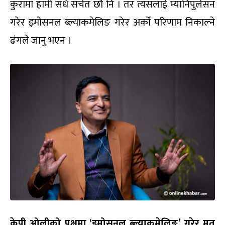
कुरामा हामी सँधै सचेत छौं नि । तर त्यसलाई म्यानिपुलेसन
गरेर इमोसनल ब्ल्याकमेलिङ गरेर अर्को परिणाम निकाल्ने
ढंगले जानु भएन ।
केपी ओलीको पक्षमा ‘इमोसनल ब्ल्याकमेलिङ’ गरेर मत