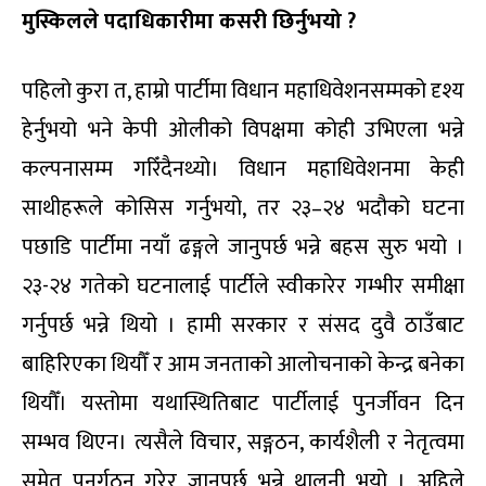
मुस्किलले पदाधिकारीमा कसरी छिर्नुभयो ?
पहिलो कुरा त, हाम्रो पार्टीमा विधान महाधिवेशनसम्मको दृश्य
हेर्नुभयो भने केपी ओलीको विपक्षमा कोही उभिएला भन्ने
कल्पनासम्म गरिँदैनथ्यो। विधान महाधिवेशनमा केही
साथीहरूले कोसिस गर्नुभयो, तर २३–२४ भदौको घटना
पछाडि पार्टीमा नयाँ ढङ्गले जानुपर्छ भन्ने बहस सुरु भयो ।
२३-२४ गतेको घटनालाई पार्टीले स्वीकारेर गम्भीर समीक्षा
गर्नुपर्छ भन्ने थियो । हामी सरकार र संसद दुवै ठाउँबाट
बाहिरिएका थियौँ र आम जनताको आलोचनाको केन्द्र बनेका
थियौँ। यस्तोमा यथास्थितिबाट पार्टीलाई पुनर्जीवन दिन
सम्भव थिएन। त्यसैले विचार, सङ्गठन, कार्यशैली र नेतृत्वमा
समेत पुनर्गठन गरेर जानुपर्छ भन्ने थालनी भयो । अहिले