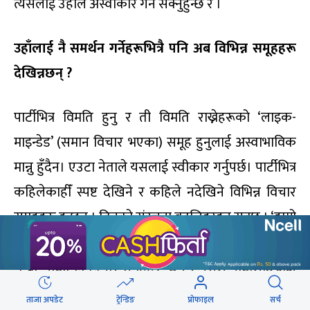
त्यसलाई उहाँले अस्वीकार गर्न सक्नुहुन्छ र ।
उहाँलाई नै समर्थन गर्नेहरूभित्रै पनि अब विभिन्न समूहहरू
देखिन्नछन् ?
पार्टीभित्र विमति हुनु र ती विमति राख्नेहरूको ‘लाइक-
माइन्डेड’ (समान विचार भएका) समूह हुनुलाई अस्वाभाविक
मान्नु हुँदैन। एउटा नेताले यसलाई स्वीकार गर्नुपर्छ। पार्टीभित्र
कहिलेकाहीँ स्पष्ट देखिने र कहिले नदेखिने विभिन्न विचार
समूहहरू हुन्छन् । तिनको संरचना बदलिइरहन सक्छ । ‘हाम्रो
पार्टीमा गुटै छैन’ भनेर कार्यकर्तालाई झुटो आश्वासन दिनु
भन्दा ‘पार्टीभित्र विचार समूहहरू छन् र यसले पार्टीलाई अझ
वैचारिक बनाउँछ’ भन्नु इमानदारी हुन्छ ।
ताजा अपडेट
ट्रेन्डिङ
प्रोफाइल
सर्च