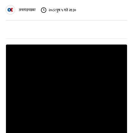
अनलाइनखबर
२०८२ पुष ५ गते २१:३०