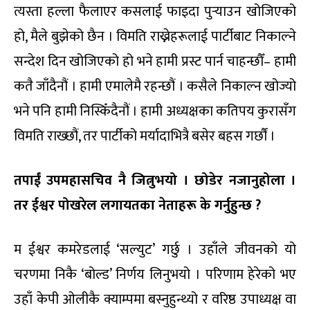
त्यस्ता हल्ला फैलाएर कसलाई फाइदा पुर्‍याउन खोजिएको
हो, मैले बुझेको छैन । विमति राख्नेहरूलाई पार्टीबाट निकाल्ने
सन्देश दिन खोजिएको हो भने हामी प्रस्ट पार्न चाहन्छौँ– हामी
कतै जाँदैनौं । हामी एमालेमै रहन्छौं । कसैले निकाल्न खोज्यो
भने पनि हामी निस्किँदैनौं । हामी अध्यक्षका कतिपय कुरासँग
विमति राख्छौं, तर पार्टीको मर्यादाभित्रै बसेर बहस गर्छौं ।
तपाईं उपमहासचिव नै जित्नुभयो । छोडेर नजानुहोला ।
तर ईश्वर पोखरेल लगायतका नेताहरू के गर्नुहुन्छ ?
म ईश्वर कमरेडलाई ‘सल्युट’ गर्छु । उहाँले जीवनको यो
चरणमा निकै ‘बोल्ड’ निर्णय लिनुभयो । परिणाम हेरेको भए
उहाँ केपी ओलीकै क्याम्पमा बस्नुहुन्थ्यो र वरिष्ठ उपाध्यक्ष वा