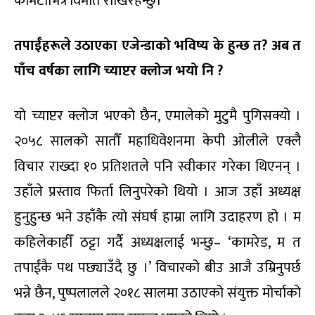
कमिटीभित्र विमति राखिरहन्छु।
तपाईँहरूले उठाएका एजेन्डाको भविष्य के हुन्छ त? अब त
पाँच वर्षका लागि च्याप्टर क्लोज भयो नि ?
यो च्याप्टर क्लोज भएको छैन, एमालेको मुटुमै पुगिसक्यो ।
२०५८ सालको सातौँ महाधिवेशनमा केपी ओलीले एक्लै
विचार राख्दा १० प्रतिशतले पनि स्वीकार गरेका थिएनन् ।
उहाँले प्रस्ताव फिर्ता लिनुपरेको थियो । आज उहाँ अध्यक्ष
हुनुहुन्छ भने उहाँकै त्यो संघर्ष हाम्रा लागि उदाहरण हो । म
कहिलेकाहीँ ठट्टा गर्दै अध्यक्षलाई भन्छु– ‘कामरेड, म त
तपाईंकै पथ पछ्याउँदै छु ।’ विचारको बीउ आजै उम्रिनुपर्छ
भन्ने छैन, पुष्पलालले २०१८ सालमा उठाएको संयुक्त मोर्चाको