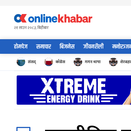
Skip
to
content
२१ साउन २०८३, बिहीबार
होमपेज
समाचार
बिजनेस
जीवनशैली
मनोरञ्ज
संसद्
काँग्रेस
गगन थापा
शेरबहाद