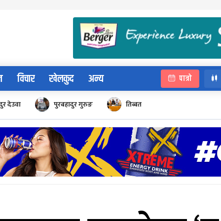
न
विचार
खेलकुद
अन्य
पात्रो
ुर देउवा
पुरबहादुर गुरुङ
तिब्बत