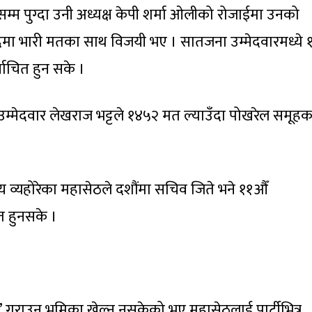
म्म पुग्दा उनी अध्यक्ष केपी शर्मा ओलीको रोजाईमा उनको
पदमा भारी मतका साथ विजयी भए । सातजना उम्मेदवारमध्ये 
्वाचित हुन सके ।
मेदवार लेखराज भट्टले १४५२ मत ल्याउँदा पोखरेल समूहक
व्यहोरेका महासेठले दशौंमा सचिव जिते भने ११औँ
 हुनसके ।
 गराउन भूमिका खेल्न नसकेको भए महासेठलाई पार्टीभित्र