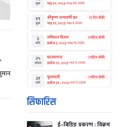
-
भाद्र १२, २०८३
Aug 28, 2026
शुक्र
श्रीकृष्ण जन्माष्टमी व्रत
२९ दिन बाँकी
१९
-
भाद्र १९, २०८३
Sep 4, 2026
शुक्र
संविधान दिवस
१ महिना बाँकी
३
-
असोज ३, २०८३
Sep 19, 2026
शनि
घटस्थापना
२ महिना बाँकी
२५
’
-
असोज २५, २०८३
Oct 11, 2026
आइत
नुमान
फूलपाती
२ महिना बाँकी
३१
-
असोज ३१ , २०८३
Oct 17, 2026
शनि
कार्तिक सङ्क्रान्ति
२ महिना बाँकी
१
सिफारिस
-
कार्तिक १, २०८३
Oct 18, 2026
आइत
महानवमी
२ महिना बाँकी
३
-
कार्तिक ३, २०८३
Oct 20, 2026
मंगल
ई–बिडिङ प्रकरण : विक्रम