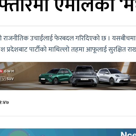
्तारमा एमालेका ‘म
रूको राजनीतिक उचाईंलाई फेरबदल गरिदिएको छ । यसबीचमा
श प्रदेशबाट पार्टीको माथिल्लो तहमा आफूलाई सुरक्षित राख
२१:४७