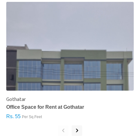
Gothatar
S
Office Space for Rent at Gothatar
H
Rs. 55
R
Per Sq.Feet
‹
›