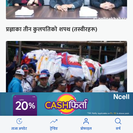
प्रज्ञाका तीन कुलपतिको शपथ (तस्वीरहरू)
पर्वतारोही पुरबहादुर गुरुङको अन्त्येष्टि (तस्वीरहरू)
ताजा अपडेट
ट्रेन्डिङ
प्रोफाइल
सर्च