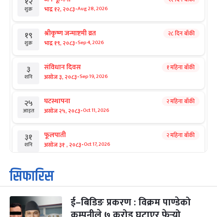
१२
-
भाद्र १२, २०८३
Aug 28, 2026
शुक्र
श्रीकृष्ण जन्माष्टमी व्रत
२८ दिन बाँकी
१९
-
भाद्र १९, २०८३
Sep 4, 2026
शुक्र
संविधान दिवस
१ महिना बाँकी
३
-
असोज ३, २०८३
Sep 19, 2026
शनि
घटस्थापना
२ महिना बाँकी
२५
-
असोज २५, २०८३
Oct 11, 2026
आइत
फूलपाती
२ महिना बाँकी
३१
-
असोज ३१ , २०८३
Oct 17, 2026
शनि
कार्तिक सङ्क्रान्ति
२ महिना बाँकी
१
सिफारिस
-
कार्तिक १, २०८३
Oct 18, 2026
आइत
ई–बिडिङ प्रकरण : विक्रम पाण्डेको
महानवमी
२ महिना बाँकी
३
-
कम्पनीले ७ करोड घटाएर फेर्‍यो
कार्तिक ३, २०८३
Oct 20, 2026
मंगल