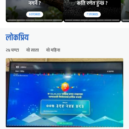
नगर्ने ?
कति रगत हुन्छ ?
6
STORIES
7
STORIES
लोकप्रिय
२४ घण्टा
यो साता
यो महिना