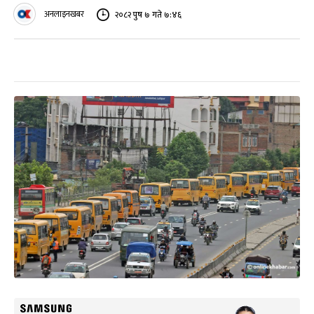
अनलाइनखबर
२०८२ पुष ७ गते ७:४६