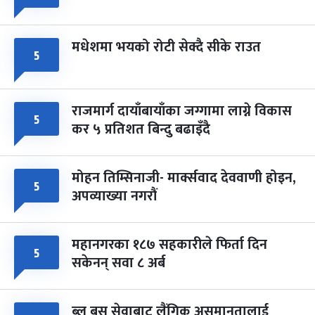
मधेशमा भयको रोटी सेक्दै सीके राउत
५
राजमार्ग दायाँबायाँका जग्गामा लाग्ने विकास
५
कर ५ प्रतिशत बिन्दु बढाइँदै
मोहन तिम्सिनाजी- मार्क्सवाद देववाणी होइन,
५
अपव्याख्या नगरौं
महानगरका १८७ सहकारीले फिर्ता दिन
५
सकेनन् सवा ८ अर्ब
ब्लु बस सेवाबाट लैंगिक असमानतालाई