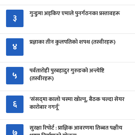
गुन्डुमा अड्किए एमाले पुनर्गठनका प्रस्तावहरू
३
प्रज्ञाका तीन कुलपतिको शपथ (तस्वीरहरू)
४
पर्वतारोही पुरबहादुर गुरुङको अन्त्येष्टि
५
(तस्वीरहरू)
‘संसद्‍मा कालो चस्मा खोल्नू, बैठक चल्दा सेयर
६
कारोबार नगर्नू’
सुरक्षा रिपोर्ट : प्राज्ञिक आवरणमा तिब्बत पक्षीय
७