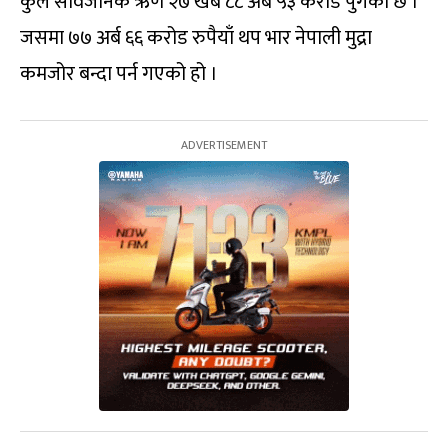
कुल सार्वजनिक ऋण २७ खर्ब ८८ अर्ब ५३ करोड पुगेको छ ।
जसमा ७७ अर्ब ६६ करोड रुपैयाँ थप भार नेपाली मुद्रा
कमजोर बन्दा पर्न गएको हो ।