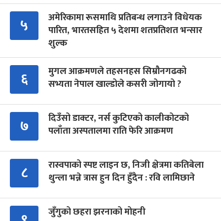
अमेरिकामा रूसमाथि प्रतिबन्ध लगाउने विधेयक
५
पारित, भारतसहित ५ देशमा शतप्रतिशत भन्सार
शुल्क
मुगल आक्रमणले तहसनहस सिम्रौनगढको
६
सभ्यता नेपाल खाल्डोले कसरी जोगायो ?
दिउँसो डाक्टर, नर्स कुटिएको कालीकोटको
७
पलाँता अस्पतालमा राति फेरि आक्रमण
रास्वपाको स्पष्ट लाइन छ, निजी क्षेत्रमा कतिबेला
८
थुन्ला भन्ने त्रास हुन दिन हुँदैन : रवि लामिछाने
जुँगुको छहरा झरनाको मोहनी
९