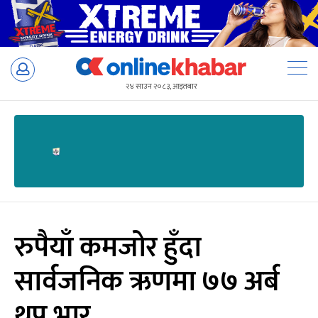
Skip
to
२४ साउन २०८३, आइतबार
content
रुपैयाँ कमजोर हुँदा
सार्वजनिक ऋणमा ७७ अर्ब
थप भार