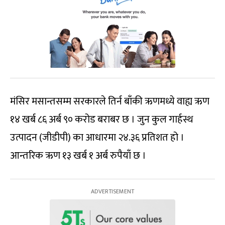
मंसिर मसान्तसम्म सरकारले तिर्न बाँकी ऋणमध्ये वाह्य ऋण
१४ खर्ब ८६ अर्ब ९० करोड बराबर छ । जुन कुल गार्हस्थ
उत्पादन (जीडीपी) का आधारमा २४.३६ प्रतिशत हो ।
आन्तरिक ऋण १३ खर्ब १ अर्ब रुपैयाँ छ ।