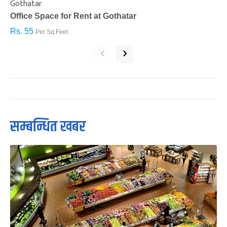
Gothatar
S
Office Space for Rent at Gothatar
H
Rs. 55
R
Per Sq.Feet
‹
›
सम्बन्धित खबर