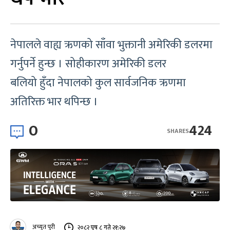
नेपालले वाह्य ऋणको साँवा भुक्तानी अमेरिकी डलरमा
गर्नुपर्ने हुन्छ । सोहीकारण अमेरिकी डलर
बलियो हुँदा नेपालको कुल सार्वजनिक ऋणमा
अतिरिक्त भार थपिन्छ ।
0
424
SHARES
अच्युत पुरी
२०८२ पुष ८ गते २१:२७