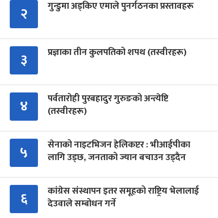
गुन्डुमा अड्किए एमाले पुनर्गठनका प्रस्तावहरू
२
प्रज्ञाका तीन कुलपतिको शपथ (तस्वीरहरू)
३
पर्वतारोही पुरबहादुर गुरुङको अन्त्येष्टि
४
(तस्वीरहरू)
सेनाको नाइटभिजन हेलिकप्टर : भीआईपीका
५
लागि उड्छ, जनताको ज्यान बचाउन उड्दैन
कांग्रेस संस्थापन इतर समूहको राष्ट्रिय भेलालाई
६
देउवाले सम्बोधन गर्ने