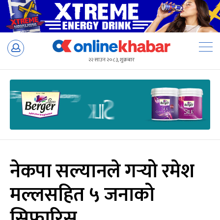
Skip
to
२२ साउन २०८३, शुक्रबार
content
नेकपा सल्यानले गर्‍यो रमेश
मल्लसहित ५ जनाको
सिफारिस