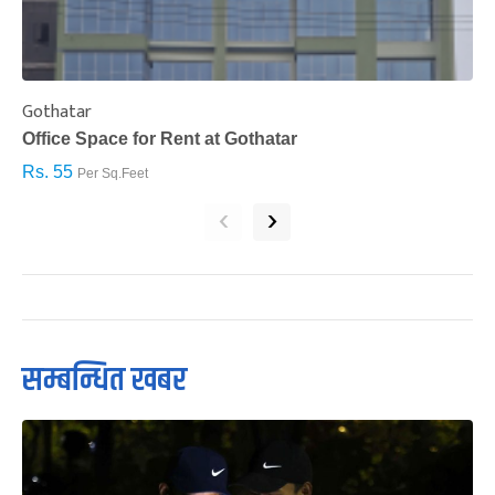
Gothatar
S
Office Space for Rent at Gothatar
H
Rs. 55
R
Per Sq.Feet
‹
›
सम्बन्धित खबर