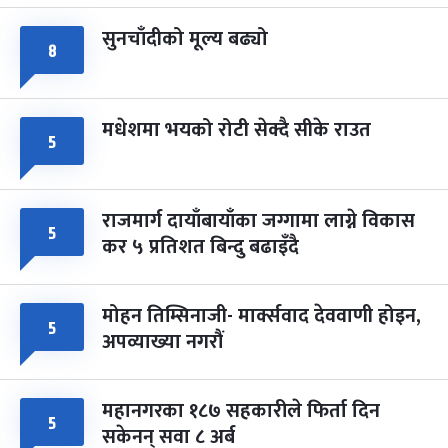
सुनचाँदीको मूल्य बढ्यो
८
मधेशमा भयको रोटी सेक्दै सीके राउत
५
राजमार्ग दायाँबायाँका जग्गामा लाग्ने विकास
५
कर ५ प्रतिशत बिन्दु बढाइँदै
मोहन तिम्सिनाजी- मार्क्सवाद देववाणी होइन,
५
अपव्याख्या नगरौं
महानगरका १८७ सहकारीले फिर्ता दिन
५
सकेनन् सवा ८ अर्ब