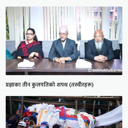
प्रज्ञाका तीन कुलपतिको शपथ (तस्वीरहरू)