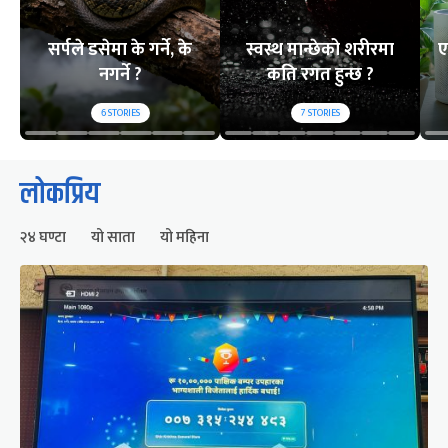
सर्पले डसेमा के गर्ने, के
स्वस्थ मान्छेको शरीरमा
ए
नगर्ने ?
कति रगत हुन्छ ?
6
STORIES
7
STORIES
लोकप्रिय
२४ घण्टा
यो साता
यो महिना