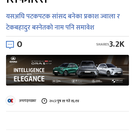
यसअघि पटकपटक सांसद बनेका प्रकाश ज्वाला र
टेकबहादुर बस्नेतकाे नाम पनि समावेश
0
3.2K
SHARES
अनलाइनखबर
२०८२ पुष ११ गते १६:१४