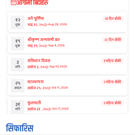
आगामी बिदाहरु
जनै पूर्णिमा
२१ दिन बाँकी
१२
-
भाद्र १२, २०८३
Aug 28, 2026
शुक्र
श्रीकृष्ण जन्माष्टमी व्रत
२८ दिन बाँकी
१९
-
भाद्र १९, २०८३
Sep 4, 2026
शुक्र
संविधान दिवस
१ महिना बाँकी
३
-
असोज ३, २०८३
Sep 19, 2026
शनि
घटस्थापना
२ महिना बाँकी
२५
-
असोज २५, २०८३
Oct 11, 2026
आइत
फूलपाती
२ महिना बाँकी
३१
-
असोज ३१ , २०८३
Oct 17, 2026
शनि
कार्तिक सङ्क्रान्ति
२ महिना बाँकी
१
सिफारिस
-
कार्तिक १, २०८३
Oct 18, 2026
आइत