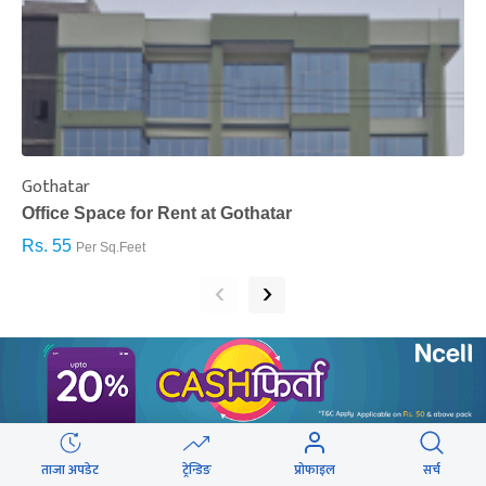
Gothatar
S
Office Space for Rent at Gothatar
H
Rs. 55
R
Per Sq.Feet
‹
›
सम्बन्धित खबर
ताजा अपडेट
ट्रेन्डिङ
प्रोफाइल
सर्च