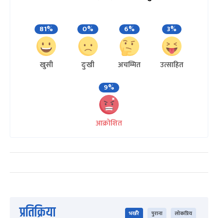
81%
0%
6%
3%
खुसी
दुःखी
अचम्मित
उत्साहित
9%
आक्रोशित
प्रतिक्रिया
भर्खरै
पुराना
लोकप्रिय