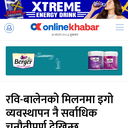
Skip
to
२२ साउन २०८३, शुक्रबार
content
रवि-बालेनको मिलनमा इगो
व्यवस्थापन नै सर्वाधिक
चुनौतीपूर्ण देखिन्छ