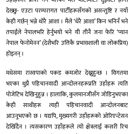
उहाँहरूले प्राप्त गर्ने मतको मैले मोटामोटी दुईवटा हाँगा
देख्छु- एउटा परम्परागत पार्टीहरूसँगको असन्तुष्टि र नयाँ
केही गर्छन् भन्ने थोरै आशा । मैले ‘धेरै आशा’ किन भनिनँ भने
तपाईंले नेपालभरि हेर्नुभयो भने यी तीनै जना फेरि ‘प्यान
नेपाल फेनोमेनन’ (देशैभरि उत्तिकै प्रभावशाली वा लोकप्रिय)
होइनन् ।
मधेसमा रास्वपाको पकड कमजोर देख्नुहुन्छ । विगतमा
भएका थुप्रै पहिचानवादी आन्दोलनहरूप्रति उहाँहरू त्यति
पोजेटिभ देखिनुहुन्न । हालाकि, कुलमानजीसँग जोडिनुभएका
केही साथीहरू त्यही पहिचानवादी आन्दोलनबाट
आउनुभएको छ । यद्यपि, मुख्यगरी उहाँहरूको ओरिएन्टेसन
देखिँदैन । त्यसकारण उहाँहरूले त्यो क्षेत्रलाई कसरी रिच