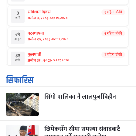
संविधान दिवस
१ महिना बाँकी
३
-
असोज ३, २०८३
Sep 19, 2026
शनि
घटस्थापना
२ महिना बाँकी
२५
-
असोज २५, २०८३
Oct 11, 2026
आइत
फूलपाती
२ महिना बाँकी
३१
-
असोज ३१ , २०८३
Oct 17, 2026
शनि
कार्तिक सङ्क्रान्ति
२ महिना बाँकी
१
सिफारिस
-
कार्तिक १, २०८३
Oct 18, 2026
आइत
सिंगो पालिका नै लालपुर्जाविहीन
महानवमी
२ महिना बाँकी
३
-
कार्तिक ३, २०८३
Oct 20, 2026
मंगल
विजयादशमी
२ महिना बाँकी
४
-
कार्तिक ४, २०८३
Oct 21, 2026
बुध
छिमेकसँग सीमा समस्या संवादबाटै