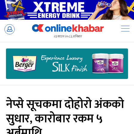
Skip
to
२३ साउन २०८३, शनिबार
content
नेप्से सूचकमा दोहोरो अंकको
सुधार, कारोबार रकम ५
अर्बमाथि