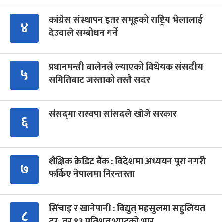
कांग्रेस संस्थापन इतर समूहको राष्ट्रिय भेलालाई
४
देउवाले सम्बोधन गर्ने
प्रधानमन्त्री बालेनले ल्याएको विधेयक संसदीय
५
समितिबाट जस्ताको तस्तै सदर
संसद्‍मा रास्वपा सांसदले खोजे सरकार
६
शैक्षिक क्रेडिट बैंक : विदेशमा अध्ययन पूरा नगरी
७
फर्किए नेपालमा निरन्तरता
सिँचाइ र खानेपानी : विद्युत् महसुलमा सहुलियत
८
दर, तर १३ प्रतिशत भ्याटको भार