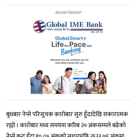
बुधबार नेप्से परिसूचक कारोबार सुरु हुँदादेखि सकारात्मक
रह्यो । कारोबार मध्य समयमा करिब २० अंकसम्मले बढेको
नेप्से बन्द हुँदा १०.८७ अंकको सुधारपछि २६३३.७६ अंकमा