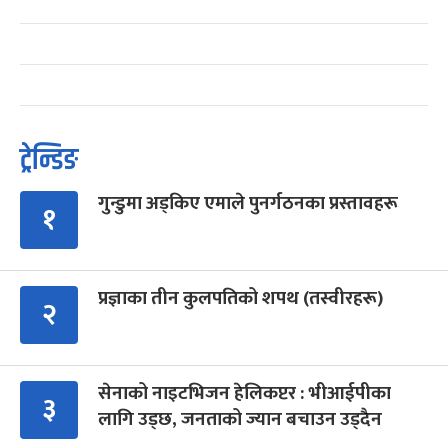
ट्रेन्डिङ
गुन्डुमा अड्किए एमाले पुनर्गठनका प्रस्तावहरू
१
प्रज्ञाका तीन कुलपतिको शपथ (तस्वीरहरू)
२
सेनाको नाइटभिजन हेलिकप्टर : भीआईपीका
३
लागि उड्छ, जनताको ज्यान बचाउन उड्दैन