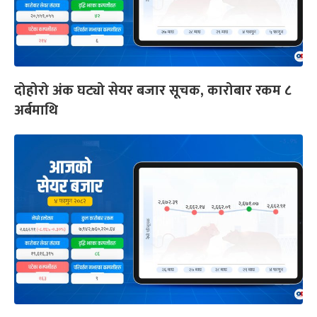
दोहोरो अंक घट्यो सेयर बजार सूचक, कारोबार रकम ८
अर्बमाथि