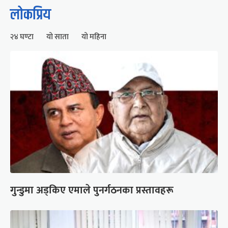
लोकप्रिय
२४ घण्टा
यो साता
यो महिना
गुन्डुमा अड्किए एमाले पुनर्गठनका प्रस्तावहरू