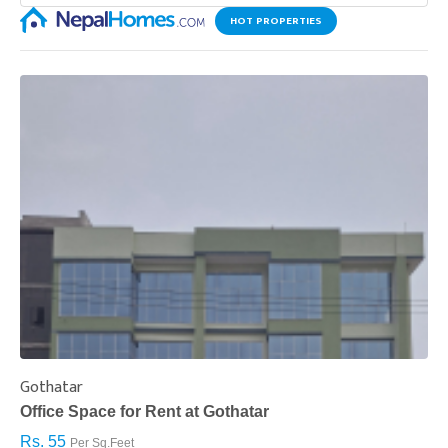
HOT PROPERTIES
Gothatar
S
Office Space for Rent at Gothatar
H
Rs. 55
R
Per Sq.Feet