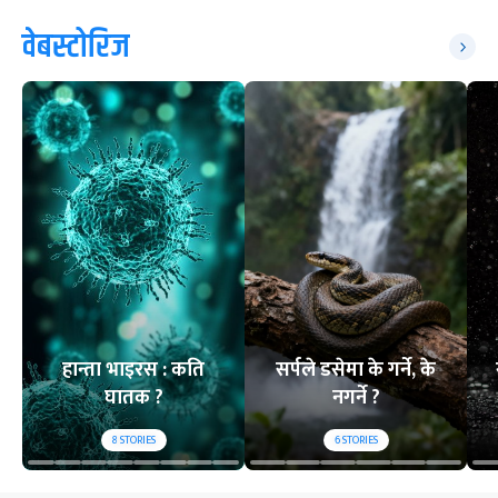
वेबस्टोरिज
हान्ता भाइरस : कति
सर्पले डसेमा के गर्ने, के
घातक ?
नगर्ने ?
8
STORIES
6
STORIES