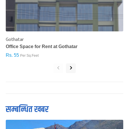
Gothatar
S
Office Space for Rent at Gothatar
H
Rs. 55
R
Per Sq.Feet
‹
›
सम्बन्धित खबर