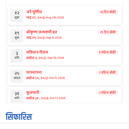
जनै पूर्णिमा
२२ दिन बाँकी
१२
-
भाद्र १२, २०८३
Aug 28, 2026
शुक्र
श्रीकृष्ण जन्माष्टमी व्रत
२९ दिन बाँकी
१९
-
भाद्र १९, २०८३
Sep 4, 2026
शुक्र
संविधान दिवस
१ महिना बाँकी
३
-
असोज ३, २०८३
Sep 19, 2026
शनि
घटस्थापना
२ महिना बाँकी
२५
-
असोज २५, २०८३
Oct 11, 2026
आइत
फूलपाती
२ महिना बाँकी
३१
-
असोज ३१ , २०८३
Oct 17, 2026
शनि
कार्तिक सङ्क्रान्ति
२ महिना बाँकी
१
सिफारिस
-
कार्तिक १, २०८३
Oct 18, 2026
आइत