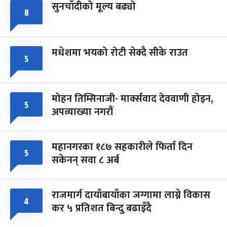
सुनचाँदीको मूल्य बढ्यो
८
मधेशमा भयको रोटी सेक्दै सीके राउत
५
मोहन तिम्सिनाजी- मार्क्सवाद देववाणी होइन,
५
अपव्याख्या नगरौं
महानगरका १८७ सहकारीले फिर्ता दिन
५
सकेनन् सवा ८ अर्ब
राजमार्ग दायाँबायाँका जग्गामा लाग्ने विकास
४
कर ५ प्रतिशत बिन्दु बढाइँदै