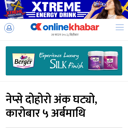
Skip
to
२१ साउन २०८३, बिहीबार
content
नेप्से दोहोरो अंक घट्याे,
कारोबार ५ अर्बमाथि