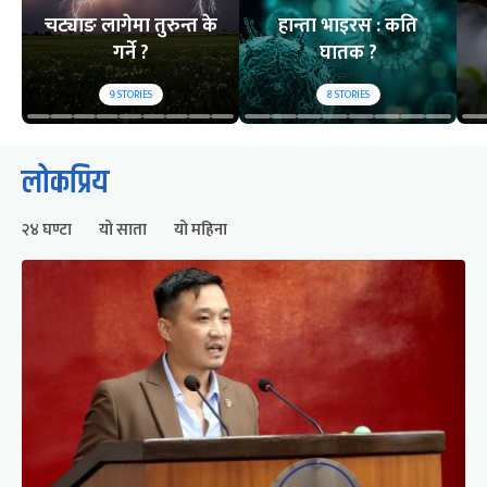
चट्याङ लागेमा तुरुन्त के
हान्ता भाइरस : कति
गर्ने ?
घातक ?
9
STORIES
8
STORIES
लोकप्रिय
२४ घण्टा
यो साता
यो महिना