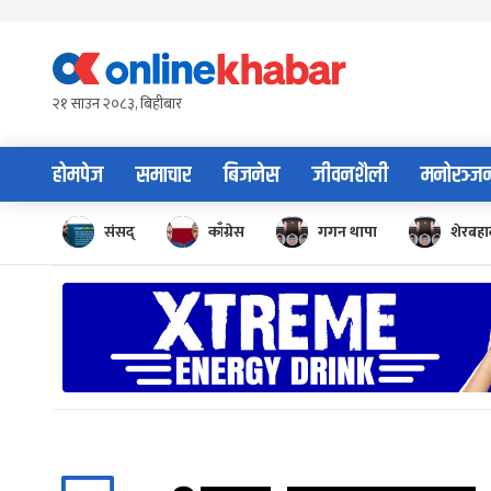
Skip
to
content
२१ साउन २०८३, बिहीबार
होमपेज
समाचार
बिजनेस
जीवनशैली
मनोरञ्ज
संसद्
काँग्रेस
गगन थापा
शेरबहाद