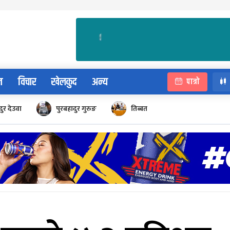
न
विचार
खेलकुद
अन्य
पात्रो
ुर देउवा
पुरबहादुर गुरुङ
तिब्बत