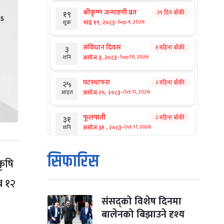
श्रीकृष्ण जन्माष्टमी व्रत
२९ दिन बाँकी
१९
-
भाद्र १९, २०८३
Sep 4, 2026
शुक्र
संविधान दिवस
१ महिना बाँकी
३
-
असोज ३, २०८३
Sep 19, 2026
शनि
घटस्थापना
२ महिना बाँकी
२५
-
असोज २५, २०८३
Oct 11, 2026
आइत
फूलपाती
२ महिना बाँकी
३१
-
असोज ३१ , २०८३
Oct 17, 2026
शनि
कार्तिक सङ्क्रान्ति
२ महिना बाँकी
१
सिफारिस
कृषि
-
कार्तिक १, २०८३
Oct 18, 2026
आइत
िब १२
महानवमी
२ महिना बाँकी
३
-
कार्तिक ३, २०८३
Oct 20, 2026
मंगल
संसद्को विशेष दिनमा
बालेनको बिझाउने दृश्य
विजयादशमी
२ महिना बाँकी