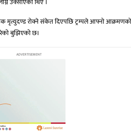
लाग्न उक्साएका थिए ।
क मृत्युदण्ड रोक्ने संकेत दिएपछि ट्रम्पले आफ्नो आक्रमणक
रेको बुझिएको छ।