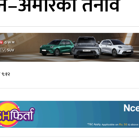
रान–अमेरिका तनाव
 ९:१२