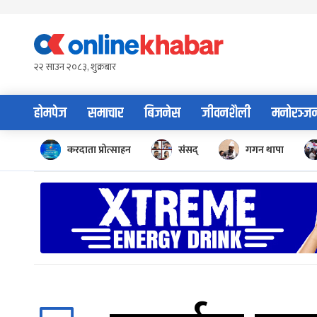
Skip
to
content
२२ साउन २०८३, शुक्रबार
होमपेज
समाचार
बिजनेस
जीवनशैली
मनोरञ्ज
करदाता प्रोत्साहन
संसद्
गगन थापा