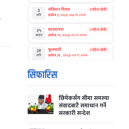
संविधान दिवस
१ महिना बाँकी
३
-
असोज ३, २०८३
Sep 19, 2026
शनि
ो
घटस्थापना
२ महिना बाँकी
२५
-
असोज २५, २०८३
Oct 11, 2026
आइत
फूलपाती
२ महिना बाँकी
३१
-
असोज ३१ , २०८३
Oct 17, 2026
शनि
कार्तिक सङ्क्रान्ति
२ महिना बाँकी
१
सिफारिस
-
कार्तिक १, २०८३
Oct 18, 2026
आइत
महानवमी
२ महिना बाँकी
३
-
कार्तिक ३, २०८३
Oct 20, 2026
मंगल
छिमेकसँग सीमा समस्या
संवादबाटै समाधान गर्ने
विजयादशमी
२ महिना बाँकी
४
सरकारी सन्देश
-
कार्तिक ४, २०८३
Oct 21, 2026
बुध