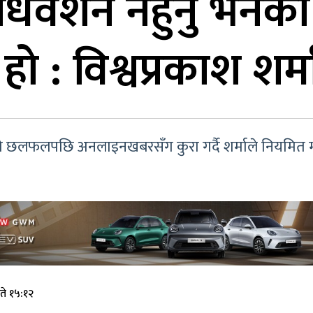
धिवेशन नहुनु भनेक
ो : विश्वप्रकाश शर्म
गको छलफलपछि अनलाइनखबरसँग कुरा गर्दै शर्माले नियमित
ते १५:१२