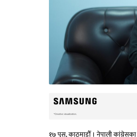
१७ पुस, काठमाडौँ । नेपाली कांग्रेसका 