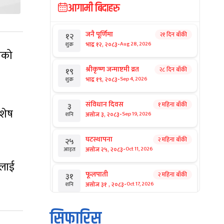
आगामी बिदाहरु
जनै पूर्णिमा
२१ दिन बाँकी
१२
-
भाद्र १२, २०८३
Aug 28, 2026
शुक्र
नको
श्रीकृष्ण जन्माष्टमी व्रत
२८ दिन बाँकी
१९
-
भाद्र १९, २०८३
Sep 4, 2026
शुक्र
संविधान दिवस
१ महिना बाँकी
३
िशेष
-
असोज ३, २०८३
Sep 19, 2026
शनि
घटस्थापना
२ महिना बाँकी
२५
-
असोज २५, २०८३
Oct 11, 2026
आइत
सलाई
फूलपाती
२ महिना बाँकी
३१
-
असोज ३१ , २०८३
Oct 17, 2026
शनि
कार्तिक सङ्क्रान्ति
२ महिना बाँकी
१
सिफारिस
-
कार्तिक १, २०८३
Oct 18, 2026
आइत