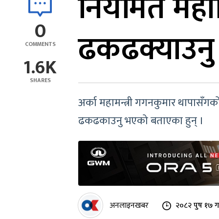
नियमित महा
0
ढकढक्याउनु ह
COMMENTS
1.6K
SHARES
अर्का महामन्त्री गगनकुमार थापासँ
ढकढकाउनु भएको बताएका हुन् ।
अनलाइनखबर
२०८२ पुष १७ ग