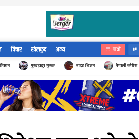
न
विचार
खेलकुद
अन्य
पात्रो
रतिष्ठान
पुरबहादुर गुरुङ
नाइट भिजन
नेपाली काँग्रेस