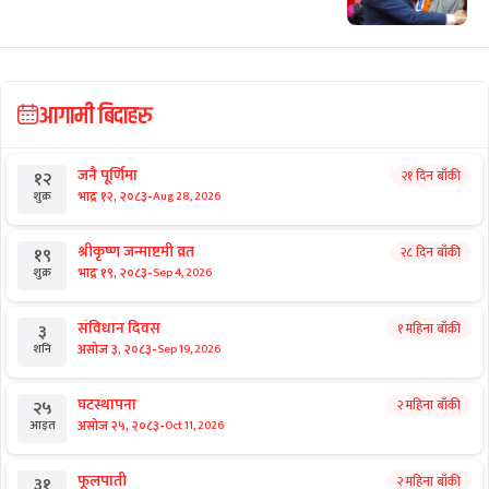
राष्ट्रिय समाचार
टेन्टमा उकुसमुकुस सुकुमवासी : तत्काललाई
ठिक, भविष्य अनिश्चित
राष्ट्रिय समाचार
डा. मनोज शर्मा : चोलेन्द्रशमशेरका ‘हिरा’
राष्ट्रिय समाचार
सुदन मिसिंदा थप बलिया बने हर्क
आगामी बिदाहरु