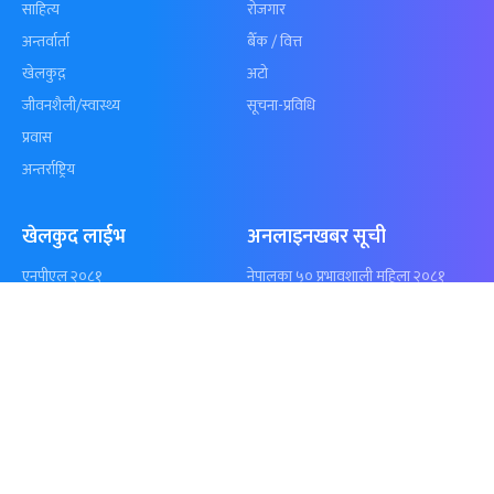
कुशल भुर्तेलको
अन्योलमा दशौँ र
अर्धशतकमा नेपालले
खेलकुद : गण्
बराबरी गर्‍यो टी–२०
पठाएको झण्डा
शृंखला
पुगेन
समाचार
विजनेस
समाज
बजार
विचार/ब्लग
पर्यटन
साहित्य
रोजगार
अन्तर्वार्ता
बैँक / वित्त
खेलकुद़़
अटो
जीवनशैली/स्वास्थ्य
सूचना-प्रविधि