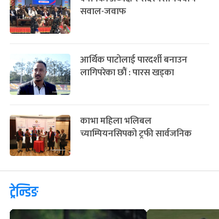
काभा महिला भलिबल च्याम्पियनसिपले
एफआईभीबीको वरीयता पाउने,
नेपाललाई के फाइदा ?
लिग २ का शीर्ष दुई टोलीसँग महत्त्वपूर्ण
शृङ्खला खेल्दै नेपाल
क्यानका अध्यक्ष र सदस्यसचिवबीच
सवाल-जवाफ