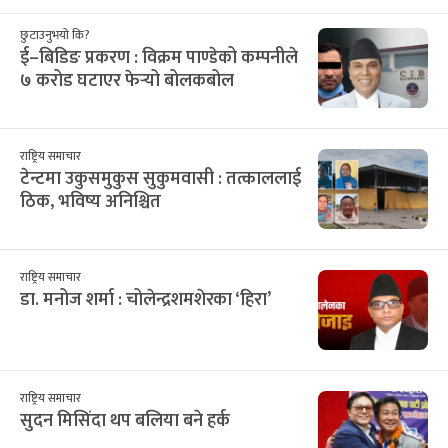
२८
२९
३०
३१
३२
१
२
12
13
14
15
16
17
18
३
४
५
६
७
८
९
19
20
21
22
23
24
25
१०
११
१२
१३
१४
१५
१६
26
27
28
29
30
31
1
१७
१८
१९
२०
२१
२२
२३
2
3
4
5
6
7
8
२४
२५
२६
२७
२८
२९
३०
9
10
11
12
13
14
15
३१
१
२
३
४
५
६
16
17
18
19
20
21
22
सिफारिस
छुटाउनुभयो कि?
ई–बिडिङ प्रकरण : विक्रम पाण्डेको कम्पनीले
७ करोड घटाएर फेर्‍यो बोलकबोल