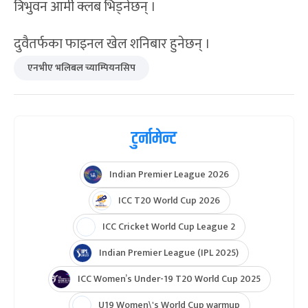
दोस्रो सेमिफाइनलमा रुकुम पश्चिम भलिबल प्रशिक्षण केन्द्र र
त्रिभुवन आर्मी क्लब भिड्नेछन् ।
दुवैतर्फका फाइनल खेल शनिबार हुनेछन् ।
एनभीए भलिबल च्याम्पियनसिप