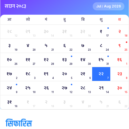
NPL- NEPAL PREMIER LEAGUE (2024)
West Indies A Tour to Nepal 2024
Nepal Tri-Nation T20I Series (2024)
2023–2027 ICC Cricket World Cup League 2
Nepal Vs Canada ODI Series
Aaha RARA Pokhara gold cup
Nepal Super League
क्यालेन्डर
साउन २०८३
Jul
Aug 2026
/
आ
सो
मं
बु
बि
शु
श