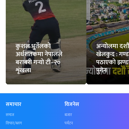
स्वस्थ मान्छेको शरीरमा
किन्नुअघि गर्ने ५
कति रगत हुन्छ ?
महत्त्वपूर्ण जाँच
7
STORIES
6
STORIES
फिचर
सबै