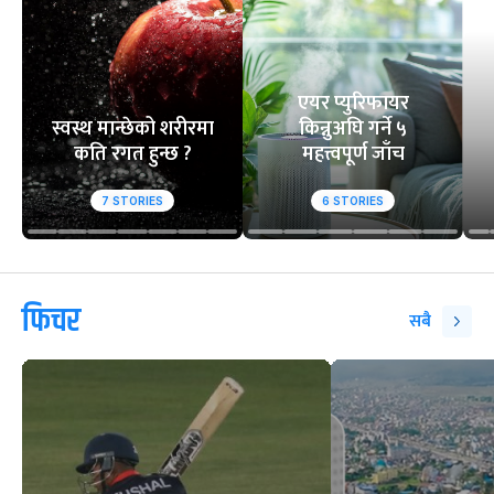
आसिफको १४औं ओडीआई
घरेलु मैदानमा नेप
अर्धशतक
स्तब्ध
वेबस्टोरिज
एयर प्युरिफायर