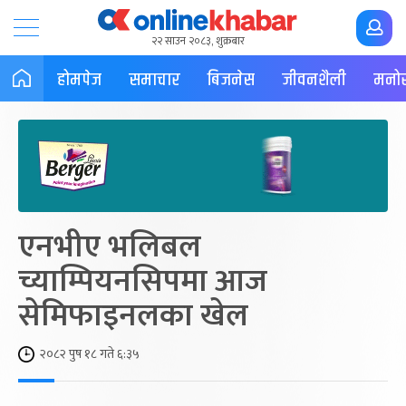
२२ साउन २०८३, शुक्रबार
होमपेज
समाचार
बिजनेस
जीवनशैली
मनोर
एनभीए भलिबल
च्याम्पियनसिपमा आज
सेमिफाइनलका खेल
२०८२ पुष १८ गते ६:३५