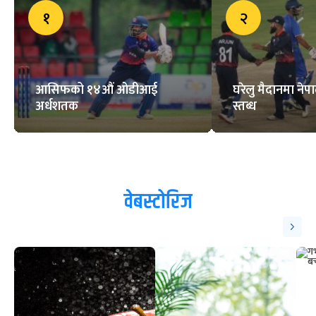
आर्थिक पाटोलाई पारदर्शी बनाउन
लागिपरेका छौं : पारस खड्का
काभा महिला भलिबल
च्याम्पियनसिपको ट्रफी सार्वजनिक
ट्रेन्डिङ
१
२