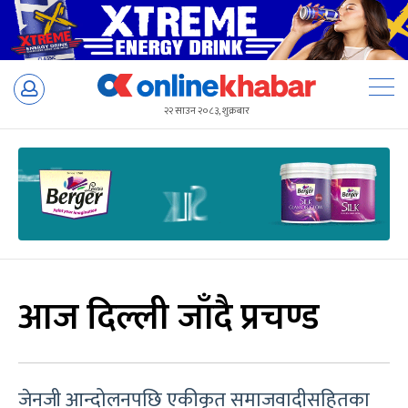
Skip
to
२२ साउन २०८३, शुक्रबार
content
आज दिल्ली जाँदै प्रचण्ड
जेनजी आन्दोलनपछि एकीकृत समाजवादीसहितका