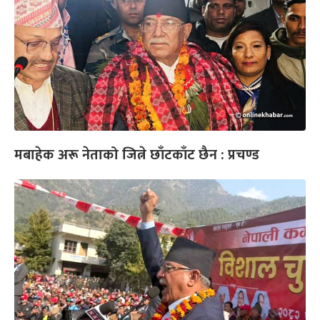
मबाहेक अरू नेताको जित्ने छाँटकाँट छैन : प्रचण्ड