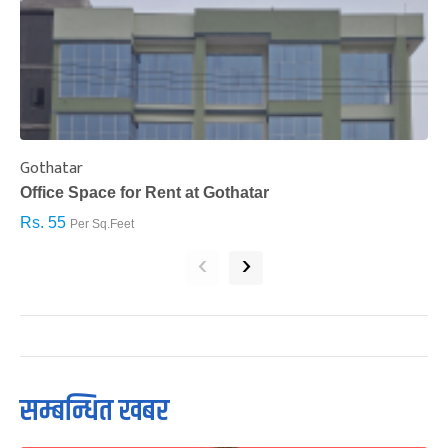
Gothatar
S
Office Space for Rent at Gothatar
H
Rs. 55
R
Per Sq.Feet
‹
›
सम्बन्धित खबर