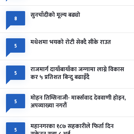
सुनचाँदीको मूल्य बढ्यो
८
मधेशमा भयको रोटी सेक्दै सीके राउत
५
राजमार्ग दायाँबायाँका जग्गामा लाग्ने विकास
५
कर ५ प्रतिशत बिन्दु बढाइँदै
मोहन तिम्सिनाजी- मार्क्सवाद देववाणी होइन,
५
अपव्याख्या नगरौं
महानगरका १८७ सहकारीले फिर्ता दिन
५
सकेनन् सवा ८ अर्ब