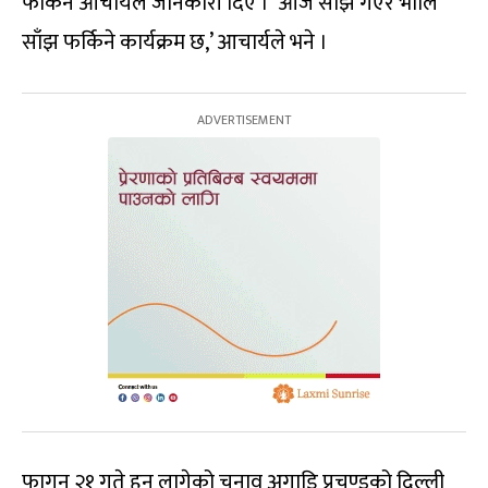
फर्किने आचार्यले जानकारी दिए । ‘आज साँझ गएर भोलि
साँझ फर्किने कार्यक्रम छ,’ आचार्यले भने ।
फागुन २१ गते हुन लागेको चुनाव अगाडि प्रचण्डको दिल्ली