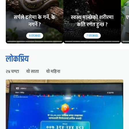
सर्पले डसेमा के गर्ने, के
स्वस्थ मान्छेको शरीरमा
ए
नगर्ने ?
कति रगत हुन्छ ?
6
STORIES
7
STORIES
लोकप्रिय
२४ घण्टा
यो साता
यो महिना