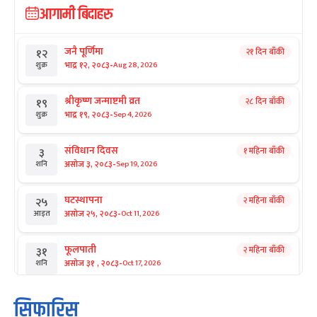
आगामी बिदाहरु
जनै पूर्णिमा
२१ दिन बाँकी
१२
-
भाद्र १२, २०८३
Aug 28, 2026
शुक्र
श्रीकृष्ण जन्माष्टमी व्रत
२८ दिन बाँकी
१९
-
भाद्र १९, २०८३
Sep 4, 2026
शुक्र
संविधान दिवस
१ महिना बाँकी
३
-
असोज ३, २०८३
Sep 19, 2026
शनि
घटस्थापना
२ महिना बाँकी
२५
-
असोज २५, २०८३
Oct 11, 2026
आइत
फूलपाती
२ महिना बाँकी
३१
-
असोज ३१ , २०८३
Oct 17, 2026
शनि
कार्तिक सङ्क्रान्ति
२ महिना बाँकी
१
सिफारिस
-
कार्तिक १, २०८३
Oct 18, 2026
आइत