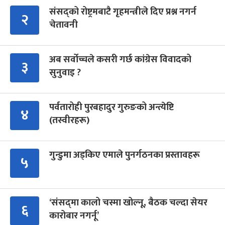
संसद्को रोष्ट्रमबाटै गृहमन्त्रीले दिए प्रश्न नगर्न
२
चेतावनी
अब सर्वोच्चले कसरी गर्छ कांग्रेस विवादको
३
सुनुवाइ ?
पर्वतारोही पुरबहादुर गुरुङको अन्त्येष्टि
४
(तस्वीरहरू)
गुन्डुमा अड्किए एमाले पुनर्गठनका प्रस्तावहरू
५
‘संसद्‍मा कालो चस्मा खोल्नू, बैठक चल्दा सेयर
६
कारोबार नगर्नू’