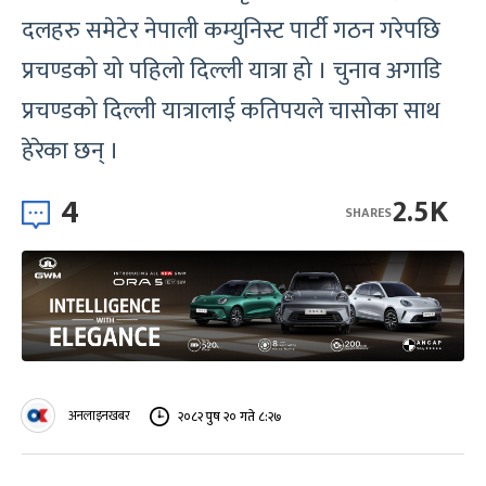
दलहरु समेटेर नेपाली कम्युनिस्ट पार्टी गठन गरेपछि
प्रचण्डको यो पहिलो दिल्ली यात्रा हो । चुनाव अगाडि
प्रचण्डको दिल्ली यात्रालाई कतिपयले चासोका साथ
हेरेका छन् ।
4
2.5K
SHARES
अनलाइनखबर
२०८२ पुष २० गते ८:२७