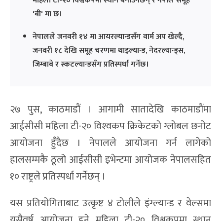
महिला टी-२० विश्वकपमा स्थान बनाउनेछन् र नेपाल समूह
'बी' मा छ।
नेपालले जनवरी १४ मा आयरल्यान्डसँग वार्म अप खेल्दै,
जनवरी १८ देखि समूह चरणमा थाइल्यान्ड, नेदरल्यान्ड्स,
जिम्बाबे र स्कटल्यान्डसँग प्रतिस्पर्धा गर्नेछ।
२७ पुस, काठमाडौं । आगामी सातादेखि काठमाडौंमा
आईसीसी महिला टी-२० विश्‍वकप क्रिकेटको ग्लोबल छनोट
आयोजना हुँदैछ । नेपालले आयोजना गर्न लागेको
हालसम्मकै ठूलो आईसीसी इभेन्टमा आयोजक नेपालसहित
१० राष्ट्रले प्रतिस्पर्धा गर्नेछन् ।
यस प्रतियोगिताबाट उत्कृष्ट ४ टोलीले इंग्ल्यान्ड र वेल्समा
यसैवर्ष आयोजना हुने महिला टी-२० विश्वकपमा स्थान