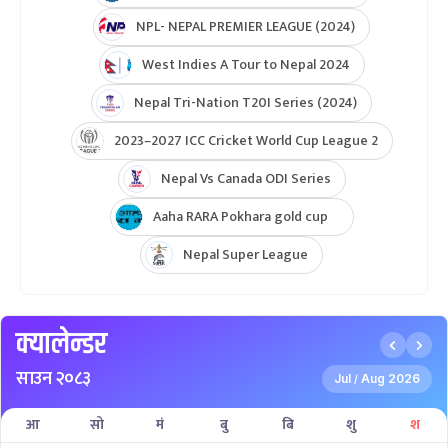
NPL- NEPAL PREMIER LEAGUE (2024)
West Indies A Tour to Nepal 2024
Nepal Tri-Nation T20I Series (2024)
2023–2027 ICC Cricket World Cup League 2
Nepal Vs Canada ODI Series
Aaha RARA Pokhara gold cup
Nepal Super League
क्यालेन्डर
साउन २०८३
Jul
Aug 2026
/
आ
सो
मं
बु
बि
शु
श