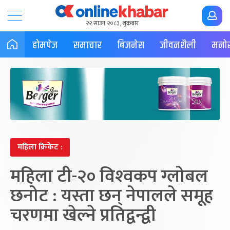
२२ साउन २०८३, शुक्रबार
होमपेज
समाचार
बिजनेस
जीवनशैली
मनोर
महिला क्रिकेट :
महिला टी-२० विश्‍वकप ग्लोबल
छनोट : यस्ता छन् नेपालले समूह
चरणमा खेल्ने प्रतिद्वन्द्वी