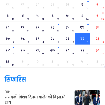
२८
२९
३०
३१
३२
१
२
12
13
14
15
16
17
18
३
४
५
६
७
८
९
19
20
21
22
23
24
25
१०
११
१२
१३
१४
१५
१६
26
27
28
29
30
31
1
१७
१८
१९
२०
२१
२२
२३
2
3
4
5
6
7
8
२४
२५
२६
२७
२८
२९
३०
9
10
11
12
13
14
15
३१
१
२
३
४
५
६
16
17
18
19
20
21
22
सिफारिस
विशेष
संसद्को विशेष दिनमा बालेनको बिझाउने
दृश्य