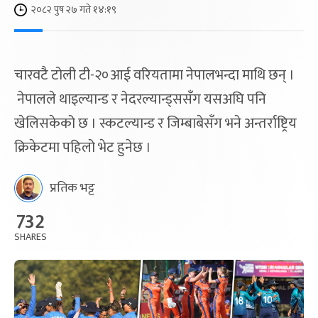
२०८२ पुष २७ गते १४:१९
चारवटै टोली टी-२०आई वरियतामा नेपालभन्दा माथि छन् ।
नेपालले थाइल्यान्ड र नेदरल्यान्ड्ससँग यसअघि पनि
खेलिसकेको छ । स्कटल्यान्ड र जिम्बाबेसँग भने अन्तर्राष्ट्रिय
क्रिकेटमा पहिलो भेट हुनेछ ।
प्रतिक भट्ट
732
SHARES