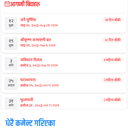
आगामी बिदाहरु
जनै पूर्णिमा
२१ दिन बाँकी
१२
-
भाद्र १२, २०८३
Aug 28, 2026
शुक्र
श्रीकृष्ण जन्माष्टमी व्रत
२८ दिन बाँकी
१९
-
भाद्र १९, २०८३
Sep 4, 2026
शुक्र
संविधान दिवस
१ महिना बाँकी
३
-
असोज ३, २०८३
Sep 19, 2026
शनि
घटस्थापना
२ महिना बाँकी
२५
-
असोज २५, २०८३
Oct 11, 2026
आइत
फूलपाती
२ महिना बाँकी
३१
-
असोज ३१ , २०८३
Oct 17, 2026
शनि
कार्तिक सङ्क्रान्ति
धेरै कमेन्ट गरिएका
२ महिना बाँकी
१
-
कार्तिक १, २०८३
Oct 18, 2026
आइत