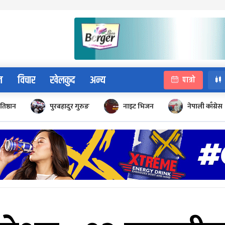
न
विचार
खेलकुद
अन्य
पात्रो
रतिष्ठान
पुरबहादुर गुरुङ
नाइट भिजन
नेपाली काँग्रेस