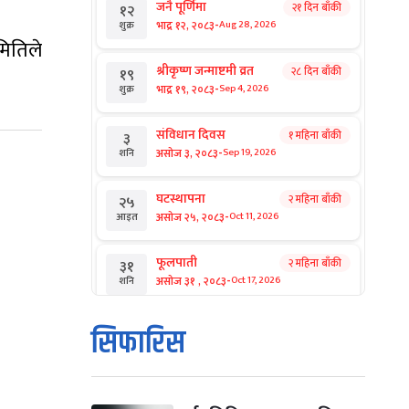
जनै पूर्णिमा
२१ दिन बाँकी
१२
-
भाद्र १२, २०८३
Aug 28, 2026
शुक्र
मितिले
श्रीकृष्ण जन्माष्टमी व्रत
२८ दिन बाँकी
१९
-
भाद्र १९, २०८३
Sep 4, 2026
शुक्र
संविधान दिवस
१ महिना बाँकी
३
-
असोज ३, २०८३
Sep 19, 2026
शनि
घटस्थापना
२ महिना बाँकी
२५
-
असोज २५, २०८३
Oct 11, 2026
आइत
फूलपाती
२ महिना बाँकी
३१
-
असोज ३१ , २०८३
Oct 17, 2026
शनि
कार्तिक सङ्क्रान्ति
२ महिना बाँकी
१
सिफारिस
-
कार्तिक १, २०८३
Oct 18, 2026
आइत
महानवमी
२ महिना बाँकी
३
-
कार्तिक ३, २०८३
Oct 20, 2026
मंगल