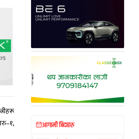
्रीहरू
रु–१,
आगामी बिदाहरु