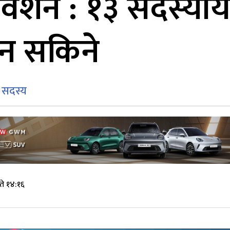
िवेशन : १३ सदस्यी
दिन सकिने
य सदस्य
ते १४:१६