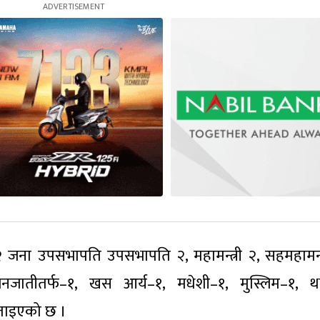
२ जना उपसभापति उपसभापति २, महामन्त्री २, सहमहामन्त
ातीतर्फ–१, खस आर्य–१, मधेशी–१, मुस्लिम–१, था
बताइएको छ ।