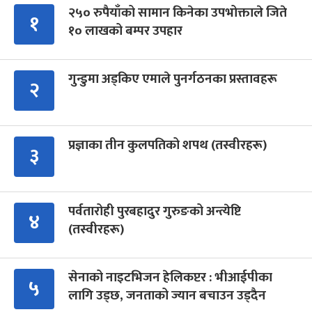
२५० रुपैयाँको सामान किनेका उपभोक्ताले जिते
१
१० लाखको बम्पर उपहार
गुन्डुमा अड्किए एमाले पुनर्गठनका प्रस्तावहरू
२
प्रज्ञाका तीन कुलपतिको शपथ (तस्वीरहरू)
३
पर्वतारोही पुरबहादुर गुरुङको अन्त्येष्टि
४
(तस्वीरहरू)
सेनाको नाइटभिजन हेलिकप्टर : भीआईपीका
५
लागि उड्छ, जनताको ज्यान बचाउन उड्दैन