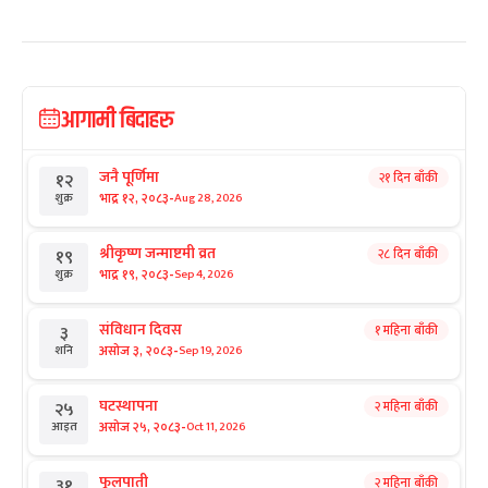
आगामी बिदाहरु
जनै पूर्णिमा
२१ दिन बाँकी
१२
-
भाद्र १२, २०८३
Aug 28, 2026
शुक्र
श्रीकृष्ण जन्माष्टमी व्रत
२८ दिन बाँकी
१९
-
भाद्र १९, २०८३
Sep 4, 2026
शुक्र
संविधान दिवस
१ महिना बाँकी
३
-
असोज ३, २०८३
Sep 19, 2026
शनि
घटस्थापना
२ महिना बाँकी
२५
-
असोज २५, २०८३
Oct 11, 2026
आइत
फूलपाती
२ महिना बाँकी
३१