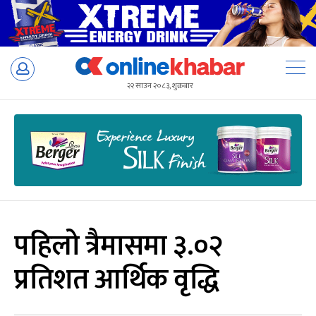
Skip
to
२२ साउन २०८३, शुक्रबार
content
पहिलो त्रैमासमा ३.०२
प्रतिशत आर्थिक वृद्धि