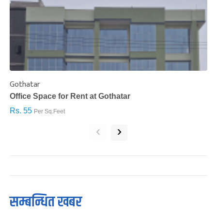
Gothatar
S
Office Space for Rent at Gothatar
H
Rs. 55
R
Per Sq.Feet
‹
›
सम्बन्धित खबर