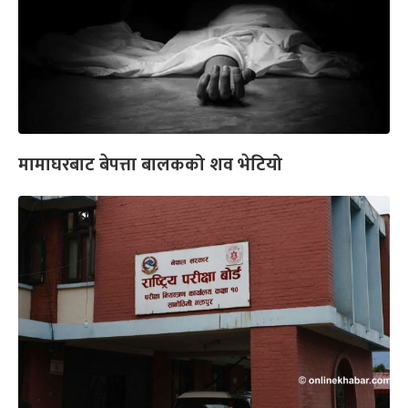
मामाघरबाट बेपत्ता बालकको शव भेटियो