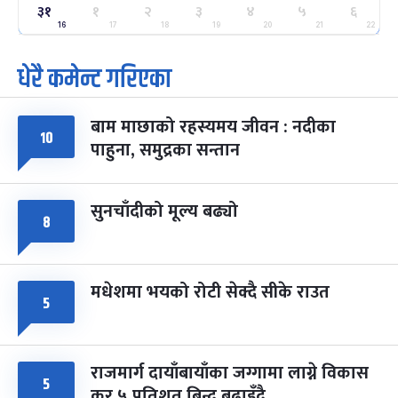
ग्याल्पो ल्होसार
७ महिना बाँकी
२५
३१
१
२
३
४
५
६
-
फाल्गुन २५, २०८३
Mar 9, 2027
मंगल
16
17
18
19
20
21
22
धेरै कमेन्ट गरिएका
पूर्णिमा व्रत
७ महिना बाँकी
७
-
चैत्र ७, २०८३
Mar 21, 2027
आइत
बाम माछाको रहस्यमय जीवन : नदीका
फागुपूर्णिमा
७ महिना बाँकी
८
१०
पाहुना, समुद्रका सन्तान
-
चैत्र ८, २०८३
Mar 22, 2027
सोम
सुनचाँदीको मूल्य बढ्यो
८
मधेशमा भयको रोटी सेक्दै सीके राउत
५
राजमार्ग दायाँबायाँका जग्गामा लाग्ने विकास
५
कर ५ प्रतिशत बिन्दु बढाइँदै