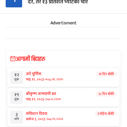
दर, तर १३ प्रतिशत भ्याटको भार
Advertisment
आगामी बिदाहरु
जनै पूर्णिमा
२१ दिन बाँकी
१२
-
भाद्र १२, २०८३
Aug 28, 2026
शुक्र
श्रीकृष्ण जन्माष्टमी व्रत
२८ दिन बाँकी
१९
-
भाद्र १९, २०८३
Sep 4, 2026
शुक्र
संविधान दिवस
१ महिना बाँकी
३
-
असोज ३, २०८३
Sep 19, 2026
शनि