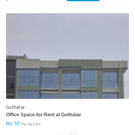
Gothatar
S
Office Space for Rent at Gothatar
H
Rs. 55
R
Per Sq.Feet