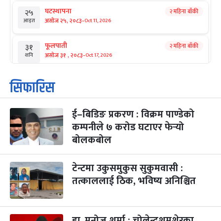
घटस्थापना
२ महिना बाँकी
२५
-
असोज २५, २०८३
Oct 11, 2026
आइत
फूलपाती
२ महिना बाँकी
३१
-
असोज ३१ , २०८३
Oct 17, 2026
शनि
कार्तिक सङ्क्रान्ति
२ महिना बाँकी
१
सिफारिस
-
कार्तिक १, २०८३
Oct 18, 2026
आइत
ई–बिडिङ प्रकरण : विक्रम पाण्डेको
महानवमी
२ महिना बाँकी
३
-
कम्पनीले ७ करोड घटाएर फेर्‍यो
कार्तिक ३, २०८३
Oct 20, 2026
मंगल
बोलकबोल
विजयादशमी
२ महिना बाँकी
४
-
कार्तिक ४, २०८३
Oct 21, 2026
बुध
टेन्टमा उकुसमुकुस सुकुमवासी :
तत्काललाई ठिक, भविष्य अनिश्चित
पापा‌ङ्कुशा एकादशी व्रत
२ महिना बाँकी
५
-
कार्तिक ५, २०८३
Oct 22, 2026
बिहि
डा. मनोज शर्मा : चोलेन्द्रशमशेरका
कुकुर तिहार
३ महिना बाँकी
२२