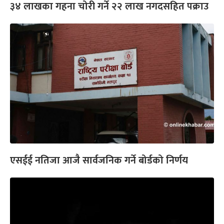
३४ लाखका गहना चोरी गर्ने २२ लाख नगदसहित पक्राउ
एसईई नतिजा आजै सार्वजनिक गर्ने बोर्डको निर्णय