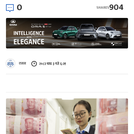
0
904
SHARES
रासस
२०८२ माघ ३ गते ६:२१