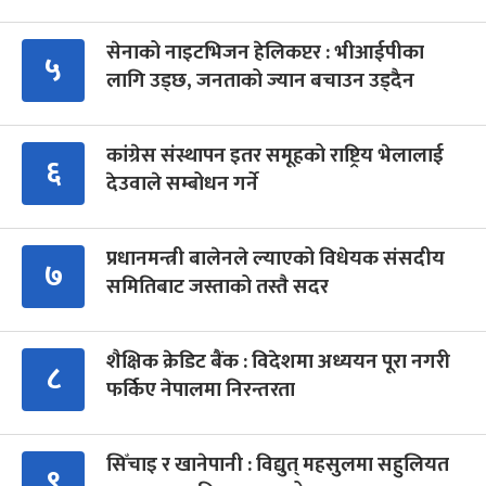
सेनाको नाइटभिजन हेलिकप्टर : भीआईपीका
५
लागि उड्छ, जनताको ज्यान बचाउन उड्दैन
कांग्रेस संस्थापन इतर समूहको राष्ट्रिय भेलालाई
६
देउवाले सम्बोधन गर्ने
प्रधानमन्त्री बालेनले ल्याएको विधेयक संसदीय
७
समितिबाट जस्ताको तस्तै सदर
शैक्षिक क्रेडिट बैंक : विदेशमा अध्ययन पूरा नगरी
८
फर्किए नेपालमा निरन्तरता
सिँचाइ र खानेपानी : विद्युत् महसुलमा सहुलियत
९