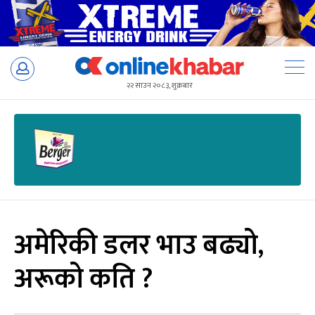
Skip
to
२२ साउन २०८३, शुक्रबार
content
अमेरिकी डलर भाउ बढ्यो,
अरूको कति ?