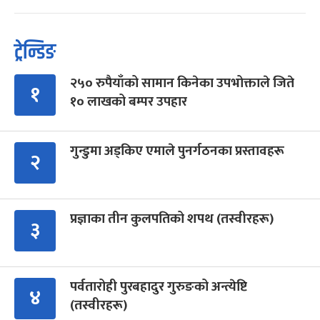
ट्रेन्डिङ
२५० रुपैयाँको सामान किनेका उपभोक्ताले जिते
१
१० लाखको बम्पर उपहार
गुन्डुमा अड्किए एमाले पुनर्गठनका प्रस्तावहरू
२
प्रज्ञाका तीन कुलपतिको शपथ (तस्वीरहरू)
३
पर्वतारोही पुरबहादुर गुरुङको अन्त्येष्टि
४
(तस्वीरहरू)