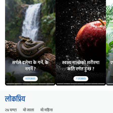
सर्पले डसेमा के गर्ने, के
स्वस्थ मान्छेको शरीरमा
ए
नगर्ने ?
कति रगत हुन्छ ?
6
STORIES
7
STORIES
लोकप्रिय
२४ घण्टा
यो साता
यो महिना