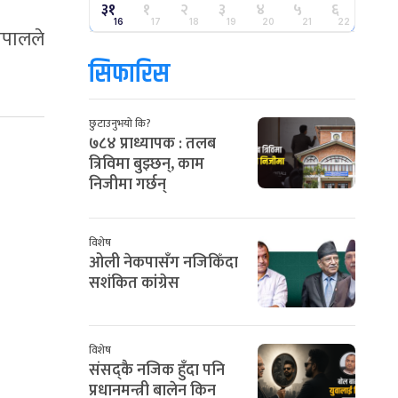
३१
१
२
३
४
५
६
16
17
18
19
20
21
22
ेपालले
सिफारिस
छुटाउनुभयो कि?
७८४ प्राध्यापक : तलब
त्रिविमा बुझ्छन्, काम
निजीमा गर्छन्
विशेष
ओली नेकपासँग नजिकिँदा
सशंकित कांग्रेस
विशेष
संसद्कै नजिक हुँदा पनि
प्रधानमन्त्री बालेन किन