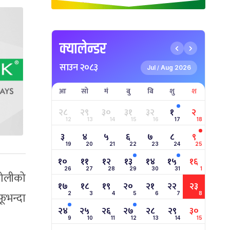
क्यालेन्डर
साउन २०८३
Jul
Aug 2026
/
आ
सो
मं
बु
बि
शु
श
२८
२९
३०
३१
३२
१
२
12
13
14
15
16
17
18
३
४
५
६
७
८
९
19
20
21
22
23
24
25
१०
११
१२
१३
१४
१५
१६
26
27
28
29
30
31
1
टोलीको
१७
१८
१९
२०
२१
२२
२३
ूभन्दा
2
3
4
5
6
7
8
२४
२५
२६
२७
२८
२९
३०
9
10
11
12
13
14
15