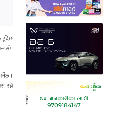
हुँदैछ
ान्डसँग
र्नेछ ।
स रच्ने