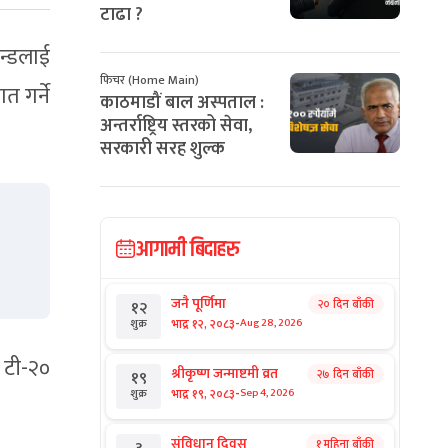
टाढा ?
ान्डलाई
फिचर (Home Main)
 गर्ने
काठमाडौं बाल अस्पताल :
अन्तर्राष्ट्रिय स्तरको सेवा,
सरकारी सरह शुल्क
आगामी बिदाहरु
जनै पूर्णिमा
२० दिन बाँकी
१२
-
भाद्र १२, २०८३
Aug 28, 2026
शुक्र
 टी-२०
श्रीकृष्ण जन्माष्टमी व्रत
२७ दिन बाँकी
१९
-
भाद्र १९, २०८३
Sep 4, 2026
शुक्र
संविधान दिवस
१ महिना बाँकी