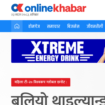
२३ साउन २०८३, शनिबार
होमपेज
समाचार
बिजनेस
जीवनशैली
महिला टी-२० विश्‍वकप ग्लोबल छनोट :
बलियो थाइल्यान्