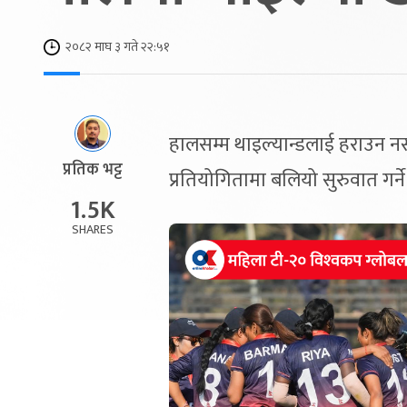
२०८२ माघ ३ गते २२:५१
हालसम्म थाइल्यान्डलाई हराउन न
प्रतिक भट्ट
प्रतियोगितामा बलियो सुरुवात गर्न
1.5K
SHARES