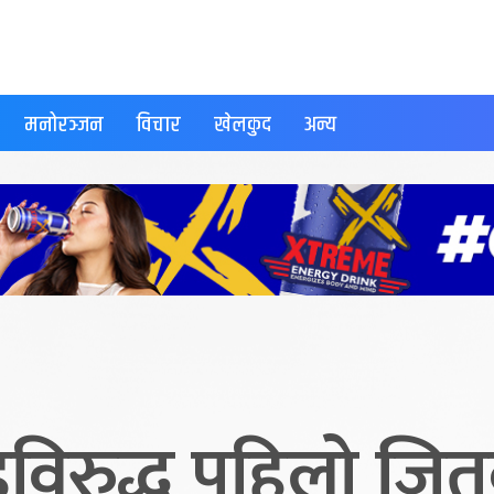
मनोरञ्जन
विचार
खेलकुद
अन्य
डविरुद्ध पहिलो ज