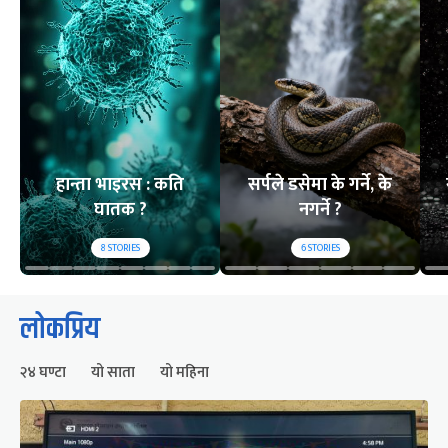
हान्ता भाइरस : कति
सर्पले डसेमा के गर्ने, के
घातक ?
नगर्ने ?
8
STORIES
6
STORIES
लोकप्रिय
२४ घण्टा
यो साता
यो महिना