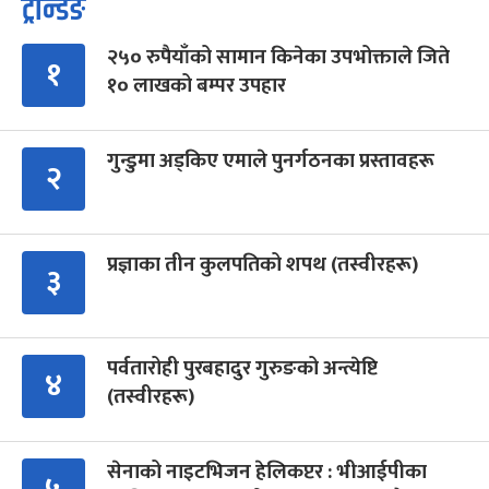
ट्रेन्डिङ
२५० रुपैयाँको सामान किनेका उपभोक्ताले जिते
१
१० लाखको बम्पर उपहार
गुन्डुमा अड्किए एमाले पुनर्गठनका प्रस्तावहरू
२
प्रज्ञाका तीन कुलपतिको शपथ (तस्वीरहरू)
३
पर्वतारोही पुरबहादुर गुरुङको अन्त्येष्टि
४
(तस्वीरहरू)
सेनाको नाइटभिजन हेलिकप्टर : भीआईपीका