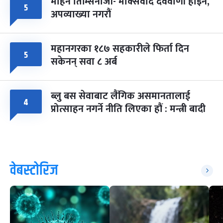
मोहन तिम्सिनाजी- मार्क्सवाद देववाणी होइन,
५
अपव्याख्या नगरौं
महानगरका १८७ सहकारीले फिर्ता दिन
५
सकेनन् सवा ८ अर्ब
ब्लु बस सेवाबाट लैंगिक असमानतालाई
४
प्रोत्साहन नगर्ने नीति लिएका हौं : मन्त्री बादी
वेबस्टोरिज