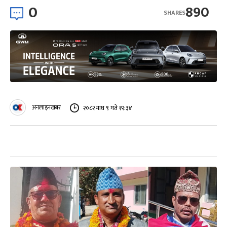
0
890
SHARES
अनलाइनखबर
२०८२ माघ ९ गते १२:३४