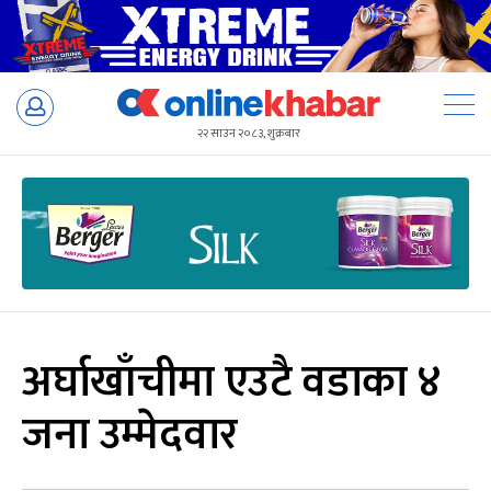
Skip
to
२२ साउन २०८३, शुक्रबार
content
अर्घाखाँचीमा एउटै वडाका ४
जना उम्मेदवार