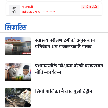
फूलपाती
२ महिना बाँकी
३१
-
असोज ३१ , २०८३
Oct 17, 2026
शनि
कार्तिक सङ्क्रान्ति
२ महिना बाँकी
१
सिफारिस
-
कार्तिक १, २०८३
Oct 18, 2026
आइत
स्वास्थ्य परीक्षण ठगीको अनुसन्धान
महानवमी
२ महिना बाँकी
३
-
प्रतिवेदन श्रम मन्त्रालयबाटै गायब
कार्तिक ३, २०८३
Oct 20, 2026
मंगल
विजयादशमी
२ महिना बाँकी
४
-
कार्तिक ४, २०८३
Oct 21, 2026
बुध
प्रधानमन्त्रीकै उपेक्षामा परेको परम्परागत
नीति–कार्यक्रम
पापा‌ङ्कुशा एकादशी व्रत
२ महिना बाँकी
५
-
कार्तिक ५, २०८३
Oct 22, 2026
बिहि
सिंगो पालिका नै लालपुर्जाविहीन
कुकुर तिहार
३ महिना बाँकी
२२
-
कार्तिक २२, २०८३
Nov 8, 2026
आइत