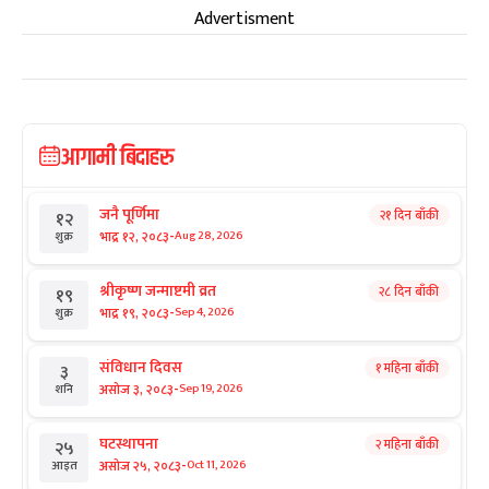
Advertisment
आगामी बिदाहरु
जनै पूर्णिमा
२१ दिन बाँकी
१२
-
भाद्र १२, २०८३
Aug 28, 2026
शुक्र
श्रीकृष्ण जन्माष्टमी व्रत
२८ दिन बाँकी
१९
-
भाद्र १९, २०८३
Sep 4, 2026
शुक्र
संविधान दिवस
१ महिना बाँकी
३
-
असोज ३, २०८३
Sep 19, 2026
शनि
घटस्थापना
२ महिना बाँकी
२५
-
असोज २५, २०८३
Oct 11, 2026
आइत