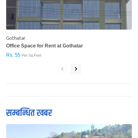
Gothatar
S
Office Space for Rent at Gothatar
H
Rs. 55
R
Per Sq.Feet
‹
›
सम्बन्धित खबर