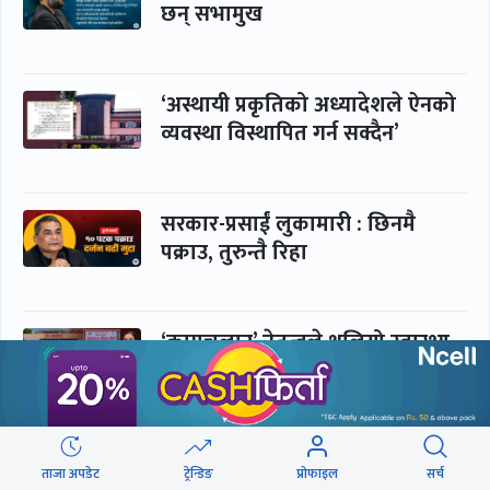
छन् सभामुख
‘अस्थायी प्रकृतिको अध्यादेशले ऐनको
व्यवस्था विस्थापित गर्न सक्दैन’
सरकार-प्रसाईं लुकामारी : छिनमै
पक्राउ, तुरुन्तै रिहा
‘कामचलाउ’ नेतृत्वले थलियो स्वास्थ्य
क्षेत्र
पूर्णबहादुर-शेखर : पार्टी सभापति
ताजा अपडेट
ट्रेन्डिङ
प्रोफाइल
सर्च