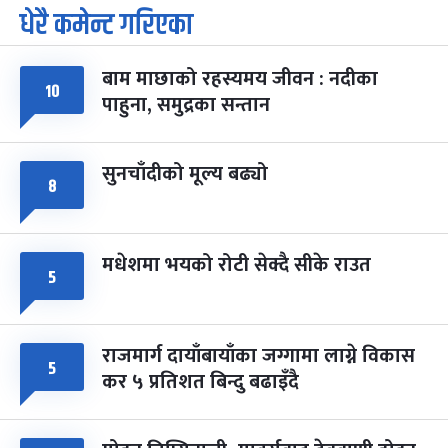
धेरै कमेन्ट गरिएका
पूर्णिमा व्रत
७ महिना बाँकी
७
-
चैत्र ७, २०८३
Mar 21, 2027
आइत
बाम माछाको रहस्यमय जीवन : नदीका
फागुपूर्णिमा
७ महिना बाँकी
८
१०
पाहुना, समुद्रका सन्तान
-
चैत्र ८, २०८३
Mar 22, 2027
सोम
सुनचाँदीको मूल्य बढ्यो
८
मधेशमा भयको रोटी सेक्दै सीके राउत
५
राजमार्ग दायाँबायाँका जग्गामा लाग्ने विकास
५
कर ५ प्रतिशत बिन्दु बढाइँदै