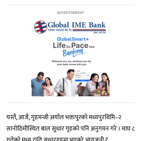
यस्तै, आजै, गृहमन्त्री अर्याल भक्तपुरको मध्यपुरथिमि–२
सानोठिमीस्थित बाल सुधार गृहको पनि अनुगमन गरे । माघ ८
गतेको मध्य राति सुधारगृहमा भएको आगजनी र