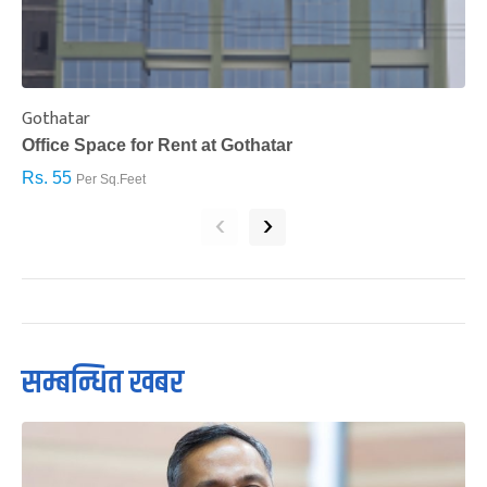
Gothatar
S
Office Space for Rent at Gothatar
H
Rs. 55
R
Per Sq.Feet
‹
›
सम्बन्धित खबर