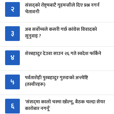
संसद्को रोष्ट्रमबाटै गृहमन्त्रीले दिए प्रश्न नगर्न
२
चेतावनी
अब सर्वोच्चले कसरी गर्छ कांग्रेस विवादको
३
सुनुवाइ ?
शेरबहादुर देउवा साउन २६ गते स्वदेश फर्किने
४
पर्वतारोही पुरबहादुर गुरुङको अन्त्येष्टि
५
(तस्वीरहरू)
‘संसद्‍मा कालो चस्मा खोल्नू, बैठक चल्दा सेयर
६
कारोबार नगर्नू’