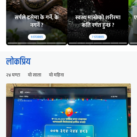
सर्पले डसेमा के गर्ने, के
स्वस्थ मान्छेको शरीरमा
ए
नगर्ने ?
कति रगत हुन्छ ?
6
STORIES
7
STORIES
लोकप्रिय
२४ घण्टा
यो साता
यो महिना