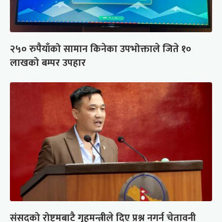
२५० रुपैयाँको सामान किनेका उपभोक्ताले जिते १०
लाखको बम्पर उपहार
संसद्को रोष्ट्रमबाटै गृहमन्त्रीले दिए प्रश्न नगर्न चेतावनी