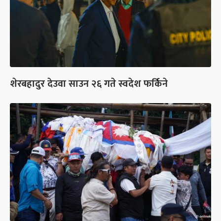
शेरबहादुर देउवा साउन २६ गते स्वदेश फर्किने