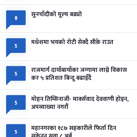
सुनचाँदीको मूल्य बढ्यो
८
मधेशमा भयको रोटी सेक्दै सीके राउत
५
राजमार्ग दायाँबायाँका जग्गामा लाग्ने विकास
५
कर ५ प्रतिशत बिन्दु बढाइँदै
मोहन तिम्सिनाजी- मार्क्सवाद देववाणी होइन,
५
अपव्याख्या नगरौं
महानगरका १८७ सहकारीले फिर्ता दिन
५
सकेनन् सवा ८ अर्ब