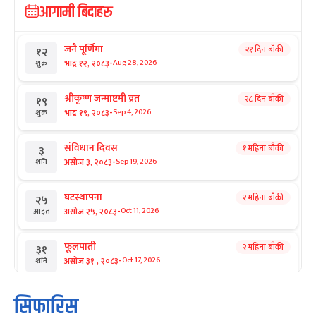
आगामी बिदाहरु
जनै पूर्णिमा
२१ दिन बाँकी
१२
-
भाद्र १२, २०८३
Aug 28, 2026
शुक्र
श्रीकृष्ण जन्माष्टमी व्रत
२८ दिन बाँकी
१९
-
भाद्र १९, २०८३
Sep 4, 2026
शुक्र
संविधान दिवस
१ महिना बाँकी
३
-
असोज ३, २०८३
Sep 19, 2026
शनि
घटस्थापना
२ महिना बाँकी
२५
-
असोज २५, २०८३
Oct 11, 2026
आइत
फूलपाती
२ महिना बाँकी
३१
-
असोज ३१ , २०८३
Oct 17, 2026
शनि
कार्तिक सङ्क्रान्ति
२ महिना बाँकी
१
सिफारिस
-
कार्तिक १, २०८३
Oct 18, 2026
आइत