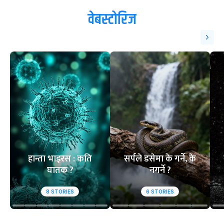
वेबस्टोरिज
हान्ता भाइरस : कति
सर्पले डसेमा के गर्ने, के
घातक ?
नगर्ने ?
8
STORIES
6
STORIES