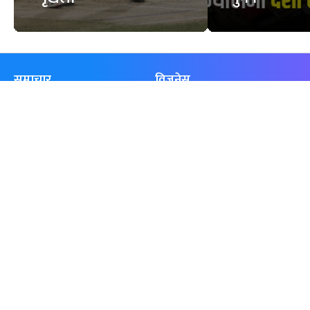
समाचार
विजनेस
समाज
बजार
विचार/ब्लग
पर्यटन
साहित्य
रोजगार
अन्तर्वार्ता
बैँक / वित्त
खेलकुद़़
अटो
जीवनशैली/स्वास्थ्य
सूचना-प्रविधि
प्रवास
अन्तर्राष्ट्रिय
खेलकुद लाईभ
अनलाइनखबर सूची