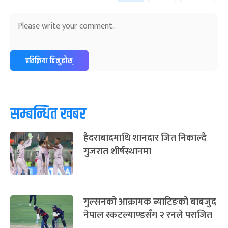
अन्तराष्ट्रिय नारी दिवस
७ महिना बाँकी
२४
-
फाल्गुन २४, २०८३
Mar 8, 2027
सोम
ग्याल्पो ल्होसार
७ महिना बाँकी
२५
प्रतिक्रिया दिनुहोस्
-
फाल्गुन २५, २०८३
Mar 9, 2027
मंगल
पूर्णिमा व्रत
७ महिना बाँकी
७
-
चैत्र ७, २०८३
Mar 21, 2027
आइत
सम्बन्धित खबर
फागुपूर्णिमा
७ महिना बाँकी
८
हैदराबादमाथि शानदार जित निकाल्दै
-
चैत्र ८, २०८३
Mar 22, 2027
सोम
गुजरात शीर्षस्थानमा
गुल्सनको आक्रामक ब्याटिङको बाबजुद
नेपाल स्कटल्याण्डसँग २ रनले पराजित