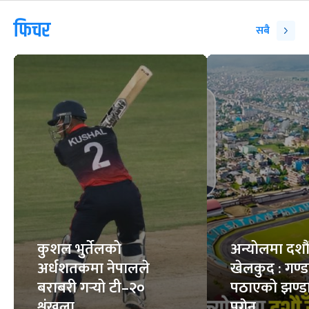
फिचर
सबै
कुशल भुर्तेलको
अन्योलमा दशौँ र
अर्धशतकमा नेपालले
खेलकुद : गण्
बराबरी गर्‍यो टी–२०
पठाएको झण्डा
शृंखला
पुगेन