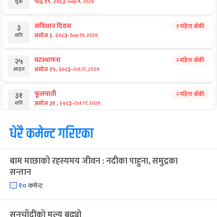
-
भाद्र १९, २०८३
Sep 4, 2026
शुक्र
संविधान दिवस
१ महिना बाँकी
३
-
असोज ३, २०८३
Sep 19, 2026
शनि
घटस्थापना
२ महिना बाँकी
२५
-
असोज २५, २०८३
Oct 11, 2026
आइत
फूलपाती
२ महिना बाँकी
३१
-
असोज ३१ , २०८३
Oct 17, 2026
शनि
कार्तिक सङ्क्रान्ति
धेरै कमेन्ट गरिएका
२ महिना बाँकी
१
-
कार्तिक १, २०८३
Oct 18, 2026
आइत
बाम माछाको रहस्यमय जीवन : नदीका पाहुना, समुद्रका
महानवमी
२ महिना बाँकी
३
सन्तान
-
कार्तिक ३, २०८३
Oct 20, 2026
मंगल
१०
कमेन्ट
विजयादशमी
२ महिना बाँकी
४
-
कार्तिक ४, २०८३
Oct 21, 2026
बुध
सुनचाँदीको मूल्य बढ्यो