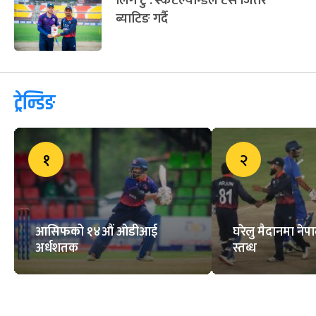
लिग टु : स्कटल्यान्डले टस जितेर
ब्याटिङ गर्दै
ट्रेन्डिङ
१
२
आसिफको १४औं ओडीआई
घरेलु मैदानमा नेप
अर्धशतक
स्तब्ध