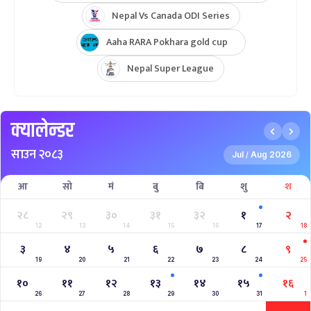
Nepal Vs Canada ODI Series
Aaha RARA Pokhara gold cup
Nepal Super League
क्यालेन्डर
साउन २०८३
Jul
Aug 2026
/
आ
सो
मं
बु
बि
शु
श
२८
२९
३०
३१
३२
१
२
12
13
14
15
16
17
18
३
४
५
६
७
८
९
19
20
21
22
23
24
25
१०
११
१२
१३
१४
१५
१६
26
27
28
29
30
31
1