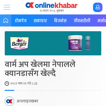
२२ साउन २०८३, शुक्रबार
होमपेज
समाचार
बिजनेस
जीवनशैली
मनोर
वार्म अप खेलमा नेपालले
क्यानडासँग खेल्दै
२०८२ माघ २२ गते ८:३३
अनलाइनखबर