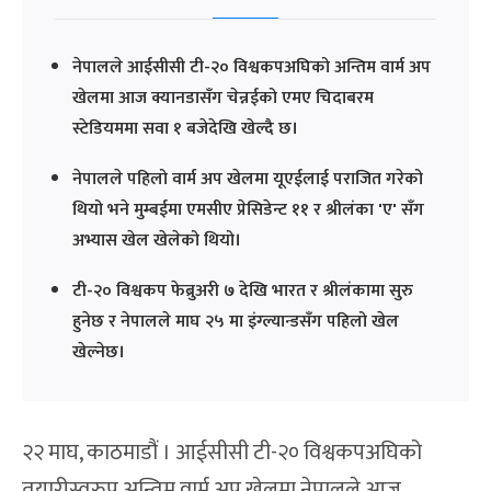
नेपालले आईसीसी टी-२० विश्वकपअघिको अन्तिम वार्म अप
खेलमा आज क्यानडासँग चेन्नईको एमए चिदाबरम
स्टेडियममा सवा १ बजेदेखि खेल्दै छ।
नेपालले पहिलो वार्म अप खेलमा यूएईलाई पराजित गरेको
थियो भने मुम्बईमा एमसीए प्रेसिडेन्ट ११ र श्रीलंका 'ए' सँग
अभ्यास खेल खेलेको थियो।
टी-२० विश्वकप फेब्रुअरी ७ देखि भारत र श्रीलंकामा सुरु
हुनेछ र नेपालले माघ २५ मा इंग्ल्यान्डसँग पहिलो खेल
खेल्नेछ।
२२ माघ, काठमाडौं । आईसीसी टी-२० विश्वकपअघिको
तयारीस्वरुप अन्तिम वार्म अप खेलमा नेपालले आज