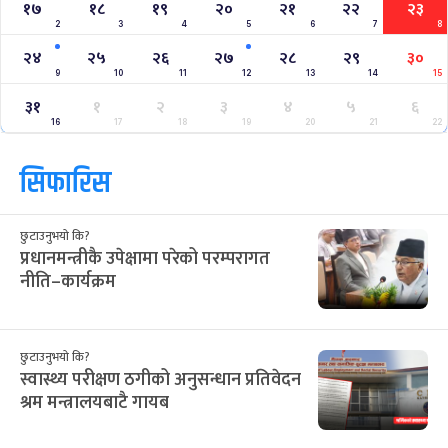
१७
१८
१९
२०
२१
२२
२३
2
3
4
5
6
7
8
२४
२५
२६
२७
२८
२९
३०
9
10
11
12
13
14
15
३१
१
२
३
४
५
६
16
17
18
19
20
21
22
सिफारिस
छुटाउनुभयो कि?
प्रधानमन्त्रीकै उपेक्षामा परेको परम्परागत
नीति–कार्यक्रम
छुटाउनुभयो कि?
स्वास्थ्य परीक्षण ठगीको अनुसन्धान प्रतिवेदन
श्रम मन्त्रालयबाटै गायब