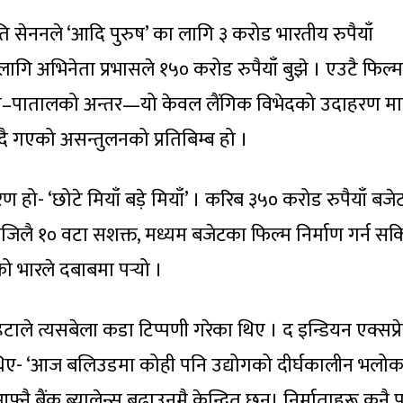
कृति सेननले ‘आदि पुरुष’ का लागि ३ करोड भारतीय रुपैयाँ
ागि अभिनेता प्रभासले १५० करोड रुपैयाँ बुझे । एउटै फिल्म
श–पातालको अन्तर—यो केवल लैंगिक विभेदको उदाहरण मात
ँदै गएको असन्तुलनको प्रतिबिम्ब हो ।
 हो- ‘छोटे मियाँ बड़े मियाँ’ । करिब ३५० करोड रुपैयाँ बजे
िलै १० वटा सशक्त, मध्यम बजेटका फिल्म निर्माण गर्न सकिन
को भारले दबाबमा पर्‍यो ।
हटाले त्यसबेला कडा टिप्पणी गरेका थिए । द इन्डियन एक्सप्
 थिए- ‘आज बलिउडमा कोही पनि उद्योगको दीर्घकालीन भलोक
्नै बैंक ब्यालेन्स बढाउनमै केन्द्रित छन्। निर्माताहरू कुनै 