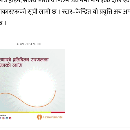
मात्र होइन, साउथ भारतीय फिल्म उद्योगमा पनि १०० देखि २
कारहरूको सूची लामो छ । स्टार–केन्द्रित यो प्रवृत्ति अब 
छ ।