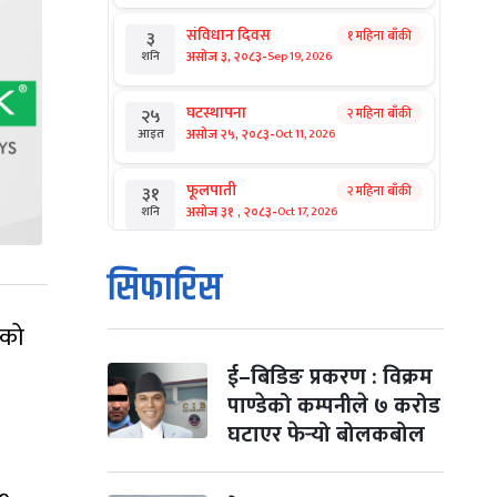
संविधान दिवस
१ महिना बाँकी
३
-
असोज ३, २०८३
Sep 19, 2026
शनि
घटस्थापना
२ महिना बाँकी
२५
-
असोज २५, २०८३
Oct 11, 2026
आइत
फूलपाती
२ महिना बाँकी
३१
-
असोज ३१ , २०८३
Oct 17, 2026
शनि
कार्तिक सङ्क्रान्ति
२ महिना बाँकी
१
सिफारिस
-
कार्तिक १, २०८३
Oct 18, 2026
आइत
एको
महानवमी
२ महिना बाँकी
३
-
कार्तिक ३, २०८३
Oct 20, 2026
मंगल
ई–बिडिङ प्रकरण : विक्रम
पाण्डेको कम्पनीले ७ करोड
विजयादशमी
२ महिना बाँकी
४
घटाएर फेर्‍यो बोलकबोल
-
कार्तिक ४, २०८३
Oct 21, 2026
बुध