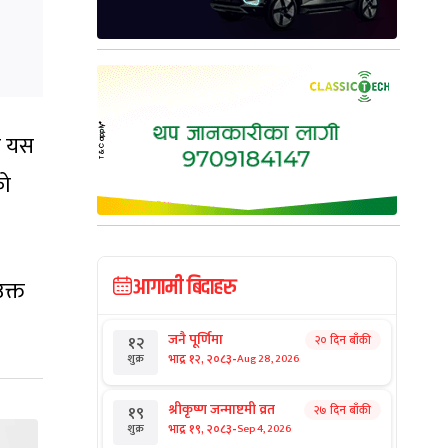
को यस
को
आगामी बिदाहरु
क्त
जनै पूर्णिमा
२० दिन बाँकी
१२
-
भाद्र १२, २०८३
Aug 28, 2026
शुक्र
श्रीकृष्ण जन्माष्टमी व्रत
२७ दिन बाँकी
१९
-
भाद्र १९, २०८३
Sep 4, 2026
शुक्र