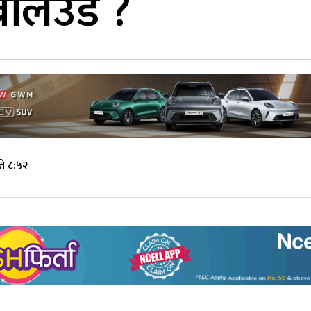
 बलिउड ?
े ८:५२