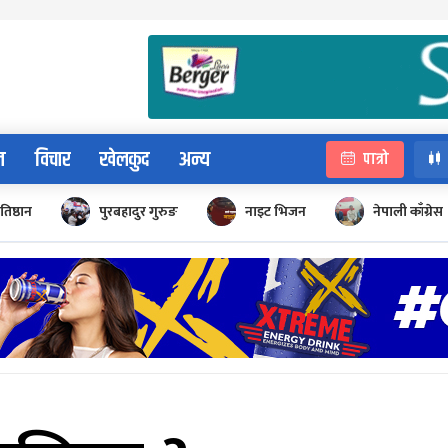
न
विचार
खेलकुद
अन्य
पात्रो
रतिष्ठान
पुरबहादुर गुरुङ
नाइट भिजन
नेपाली काँग्रेस