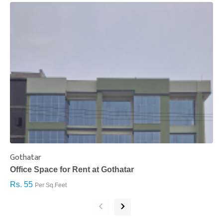
Gothatar
S
Office Space for Rent at Gothatar
H
Rs. 55
R
Per Sq.Feet
‹
›