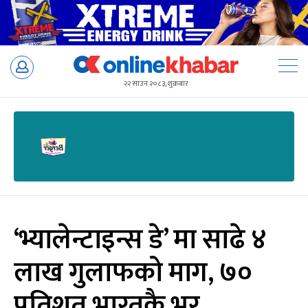
Skip
to
२२ साउन २०८३, शुक्रबार
content
‘भ्यालेन्टाइन्स डे’ मा साढे ४
लाख गुलाफको माग, ७०
प्रतिशत भारतकै भर