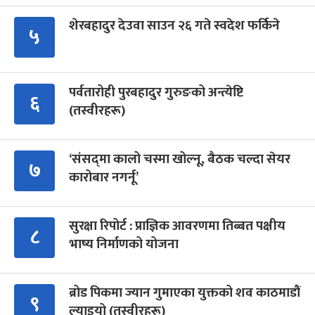
शेरबहादुर देउवा साउन २६ गते स्वदेश फर्किने
५
पर्वतारोही पुरबहादुर गुरुङको अन्त्येष्टि
६
(तस्वीरहरू)
‘संसद्‍मा कालो चस्मा खोल्नू, बैठक चल्दा सेयर
७
कारोबार नगर्नू’
सुरक्षा रिपोर्ट : प्राज्ञिक आवरणमा तिब्बत पक्षीय
८
भाष्य निर्माणको योजना
ब्रोड पिकमा ज्यान गुमाएका युक्तको शव काठमाडौं
९
ल्याइयो (तस्वीरहरू)