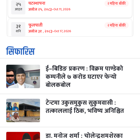
घटस्थापना
२ महिना बाँकी
२५
-
असोज २५, २०८३
Oct 11, 2026
आइत
फूलपाती
२ महिना बाँकी
३१
-
असोज ३१ , २०८३
Oct 17, 2026
शनि
कार्तिक सङ्क्रान्ति
२ महिना बाँकी
१
सिफारिस
-
कार्तिक १, २०८३
Oct 18, 2026
आइत
ई–बिडिङ प्रकरण : विक्रम पाण्डेको
महानवमी
२ महिना बाँकी
३
-
कम्पनीले ७ करोड घटाएर फेर्‍यो
कार्तिक ३, २०८३
Oct 20, 2026
मंगल
बोलकबोल
विजयादशमी
२ महिना बाँकी
४
-
कार्तिक ४, २०८३
Oct 21, 2026
बुध
टेन्टमा उकुसमुकुस सुकुमवासी :
तत्काललाई ठिक, भविष्य अनिश्चित
पापा‌ङ्कुशा एकादशी व्रत
२ महिना बाँकी
५
-
कार्तिक ५, २०८३
Oct 22, 2026
बिहि
डा. मनोज शर्मा : चोलेन्द्रशमशेरका
कुकुर तिहार
३ महिना बाँकी
२२