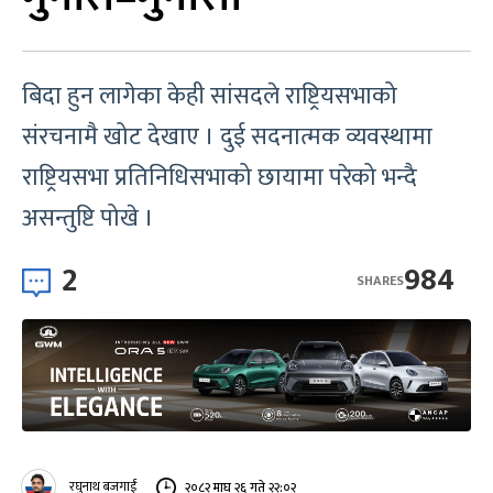
बिदा हुन लागेका केही सांसदले राष्ट्रियसभाको
संरचनामै खोट देखाए । दुई सदनात्मक व्यवस्थामा
राष्ट्रियसभा प्रतिनिधिसभाको छायामा परेको भन्दै
असन्तुष्टि पोखे ।
2
984
SHARES
रघुनाथ बजगाईं
२०८२ माघ २६ गते २२:०२