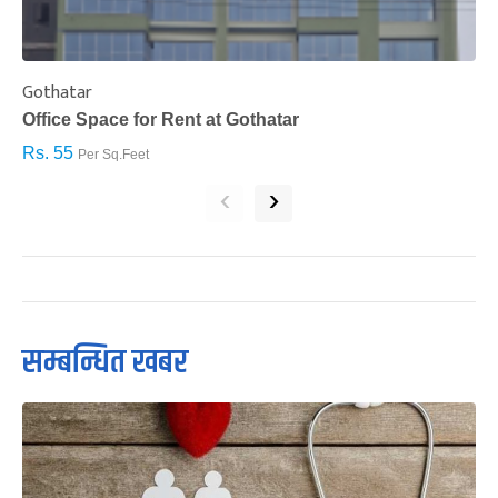
Gothatar
S
Office Space for Rent at Gothatar
H
Rs. 55
R
Per Sq.Feet
‹
›
सम्बन्धित खबर