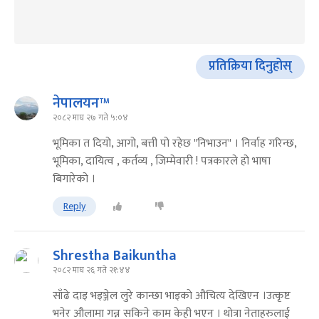
प्रतिक्रिया दिनुहोस्
नेपालयन™
२०८२ माघ २७ गते ५:०४
भूमिका त दियो, आगो, बत्ती पो रहेछ "निभाउन" । निर्वाह गरिन्छ,
भूमिका, दायित्व , कर्तव्य , जिम्मेवारी ! पत्रकारले हो भाषा
बिगारेको ।
Reply
Shrestha Baikuntha
२०८२ माघ २६ गते २१:४४
साँढे दाइ भइञ्जेल लुरे कान्छा भाइकाे अ‍ौचित्य देखिएन ।उत्कृष्ट
भनेर अ‍ौलामा गन्न सकिने काम केही भएन । थाेत्रा नेताहरुलाई