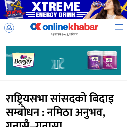
Skip
to
२३ साउन २०८३, शनिबार
content
राष्ट्रियसभा सांसदको बिदाइ
सम्बोधन : नमिठा अनुभव,
गुनासै–गुनासा