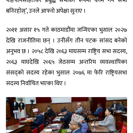
पहिचानसहितको प्रबुद्ध सभाको रूपमा काम गर्ने सभा
बनिरहोस्’, उनले आफ्नो अपेक्षा सुनाए ।
२०११ असार १५ गते काठमाडौंमा जन्मिएका भुसाल २०२७
देखि राजनीतिमा छन् । उनीसँग तीन पटक सांसद बनेको
अनुभव छ । २०५८ देखि २०६३ माघसम्म राष्ट्रिय सभा सदस्य,
२०६३ माघदेखि २०६५ जेठसम्म अन्तरिम व्यवस्थापिका
संसद्को सदस्य रहेका भुसाल २०७६ मा फेरि राष्ट्रियसभा
सदस्य निर्वाचित भएका थिए ।