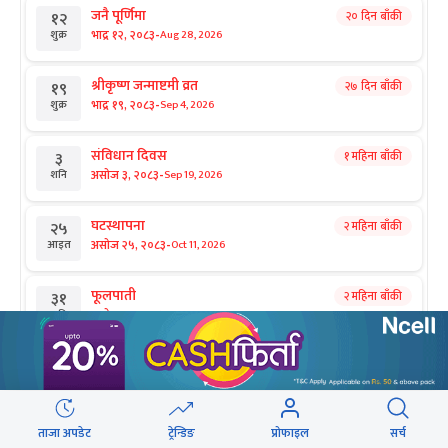
जनै पूर्णिमा
२० दिन बाँकी
१२
-
भाद्र १२, २०८३
Aug 28, 2026
शुक्र
श्रीकृष्ण जन्माष्टमी व्रत
२७ दिन बाँकी
१९
-
भाद्र १९, २०८३
Sep 4, 2026
शुक्र
संविधान दिवस
१ महिना बाँकी
३
-
असोज ३, २०८३
Sep 19, 2026
शनि
घटस्थापना
२ महिना बाँकी
२५
-
असोज २५, २०८३
Oct 11, 2026
आइत
फूलपाती
२ महिना बाँकी
३१
-
असोज ३१ , २०८३
Oct 17, 2026
शनि
कार्तिक सङ्क्रान्ति
२ महिना बाँकी
१
सिफारिस
-
कार्तिक १, २०८३
Oct 18, 2026
आइत
ई–बिडिङ प्रकरण : विक्रम पाण्डेको
ताजा अपडेट
ट्रेन्डिङ
प्रोफाइल
सर्च
महानवमी
२ महिना बाँकी
३