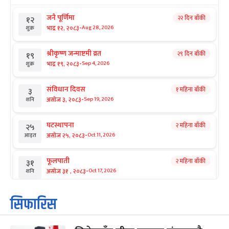
जनै पूर्णिमा
२२ दिन बाँकी
१२
-
भाद्र १२, २०८३
Aug 28, 2026
शुक्र
श्रीकृष्ण जन्माष्टमी व्रत
२९ दिन बाँकी
१९
-
भाद्र १९, २०८३
Sep 4, 2026
शुक्र
संविधान दिवस
१ महिना बाँकी
३
-
असोज ३, २०८३
Sep 19, 2026
शनि
घटस्थापना
२ महिना बाँकी
२५
-
असोज २५, २०८३
Oct 11, 2026
आइत
फूलपाती
२ महिना बाँकी
३१
-
असोज ३१ , २०८३
Oct 17, 2026
शनि
कार्तिक सङ्क्रान्ति
२ महिना बाँकी
१
सिफारिस
-
कार्तिक १, २०८३
Oct 18, 2026
आइत