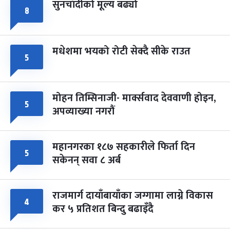
सुनचाँदीको मूल्य बढ्यो
८
मधेशमा भयको रोटी सेक्दै सीके राउत
५
मोहन तिम्सिनाजी- मार्क्सवाद देववाणी होइन,
५
अपव्याख्या नगरौं
महानगरका १८७ सहकारीले फिर्ता दिन
५
सकेनन् सवा ८ अर्ब
राजमार्ग दायाँबायाँका जग्गामा लाग्ने विकास
४
कर ५ प्रतिशत बिन्दु बढाइँदै