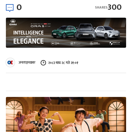
0
300
SHARES
अनलाइनखबर
२०८२ माघ २८ गते २१:०१