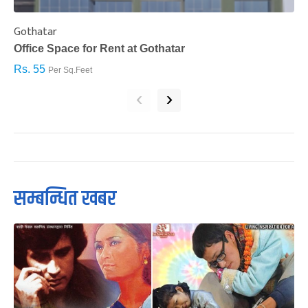
Gothatar
S
Office Space for Rent at Gothatar
H
Rs. 55
R
Per Sq.Feet
‹
›
सम्बन्धित खबर