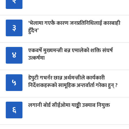
२
‘भेलामा गएकै कारण जनप्रतिनिधिलाई कारबाही
३
हुँदैन’
एकवर्षे मुख्यमन्त्री बन्न एमालेको शक्ति संघर्ष
४
उत्कर्षमा
डेपुटी गभर्नर छान्न अर्थमन्त्रीले कार्यकारी
५
निर्देशकहरूको सामूहिक अन्तर्वार्ता गरेका हुन् ?
लगानी बोर्ड सीईओमा याङ्की उक्याव नियुक्त
६