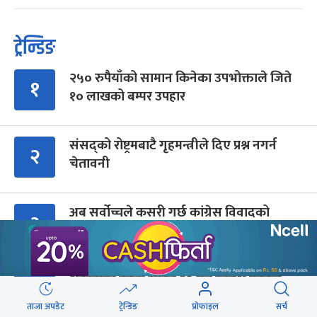
ट्रेन्डिङ
२५० रुपैयाँको सामान किनेका उपभोक्ताले जिते
१
१० लाखको बम्पर उपहार
संसद्को रोष्ट्रमबाटै गृहमन्त्रीले दिए प्रश्न नगर्न
२
चेतावनी
अब सर्वोच्चले कसरी गर्छ कांग्रेस विवादको
३
सुनुवाइ ?
शेरबहादुर देउवा साउन २६ गते स्वदेश फर्किने
४
ताजा अपडेट
ट्रेन्डिङ
प्रोफाइल
सर्च