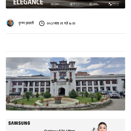
कृष्ण ज्ञवाली
२०८२ माघ २९ गते ७:२२