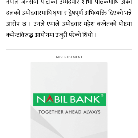
नेपाल जनसेवा पार्टीका उम्मेदवार शोभा पाठकमाथि अर्को
दलको उम्मेदवारमाथि घृणा र द्वेषपूर्ण अभिव्यक्ति दिएको भन्ने
आरोप छ । उनले एमाले उम्मेदवार महेश बस्नेतको पोष्टमा
कमेन्टविरुद्ध आयोगमा उजुरी परेको थियो ।