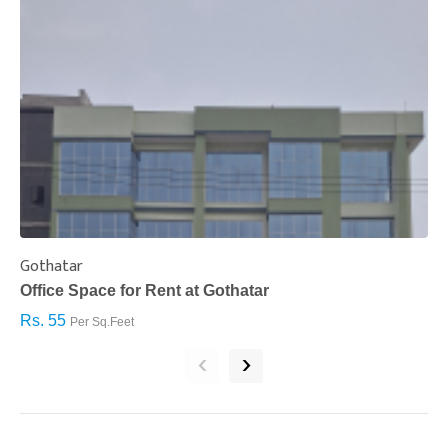
Gothatar
S
Office Space for Rent at Gothatar
H
Rs. 55
R
Per Sq.Feet
‹
›