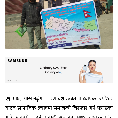
२९ माघ, ओखलढुंगा । रसायशास्त्रका प्राध्यापक चण्डेश्वर
यादव सामाजिक ल्यावमा समाजको चिरफार गर्न पहाडका
गाउँ आइपुगे । उनी पहाडी समाजमा मधेश बुझाउन पाँच