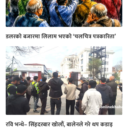
डलरको बजारमा लिलाम भएको ‘चलचित्र पत्रकारिता’
रवि भन्थे– सिंहदरबार खोलौं, बालेनले गरे थप कडाइ