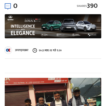
0
390
SHARES
अनलाइनखबर
२०८२ माघ २९ गते ९:२०