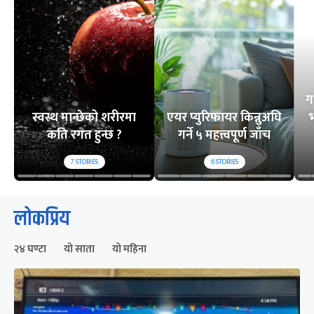
ग
स्वस्थ मान्छेको शरीरमा
एयर प्युरिफायर किन्नुअघि
भ
कति रगत हुन्छ ?
गर्ने ५ महत्त्वपूर्ण जाँच
7
STORIES
6
STORIES
लोकप्रिय
२४ घण्टा
यो साता
यो महिना