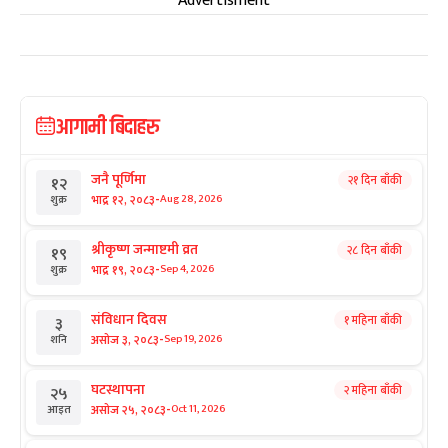
Advertisment
आगामी बिदाहरु
जनै पूर्णिमा
२१ दिन बाँकी
१२
-
भाद्र १२, २०८३
Aug 28, 2026
शुक्र
श्रीकृष्ण जन्माष्टमी व्रत
२८ दिन बाँकी
१९
-
भाद्र १९, २०८३
Sep 4, 2026
शुक्र
संविधान दिवस
१ महिना बाँकी
३
-
असोज ३, २०८३
Sep 19, 2026
शनि
घटस्थापना
२ महिना बाँकी
२५
-
असोज २५, २०८३
Oct 11, 2026
आइत