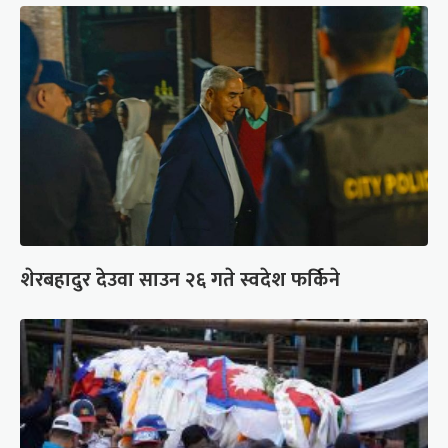
शेरबहादुर देउवा साउन २६ गते स्वदेश फर्किने