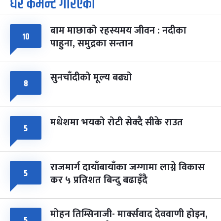
धेरै कमेन्ट गरिएका
७
-
चैत्र ७, २०८३
Mar 21, 2027
आइत
बाम माछाको रहस्यमय जीवन : नदीका
फागुपूर्णिमा
७ महिना बाँकी
८
१०
पाहुना, समुद्रका सन्तान
-
चैत्र ८, २०८३
Mar 22, 2027
सोम
सुनचाँदीको मूल्य बढ्यो
८
मधेशमा भयको रोटी सेक्दै सीके राउत
५
राजमार्ग दायाँबायाँका जग्गामा लाग्ने विकास
५
कर ५ प्रतिशत बिन्दु बढाइँदै
मोहन तिम्सिनाजी- मार्क्सवाद देववाणी होइन,
५