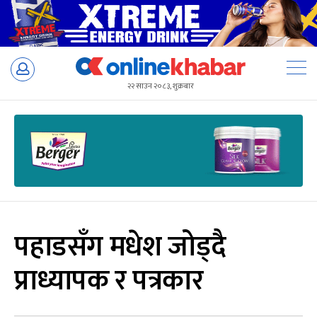
Skip
to
२२ साउन २०८३, शुक्रबार
content
पहाडसँग मधेश जोड्दै
प्राध्यापक र पत्रकार