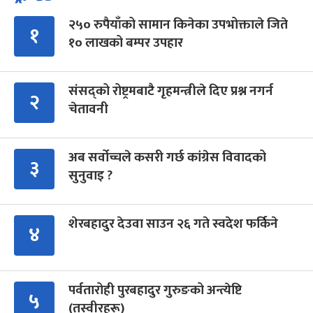
२५० रुपैयाँको सामान किनेका उपभोक्ताले जिते
१
१० लाखको बम्पर उपहार
संसद्को रोष्ट्रमबाटै गृहमन्त्रीले दिए प्रश्न नगर्न
२
चेतावनी
अब सर्वोच्चले कसरी गर्छ कांग्रेस विवादको
३
सुनुवाइ ?
शेरबहादुर देउवा साउन २६ गते स्वदेश फर्किने
४
पर्वतारोही पुरबहादुर गुरुङको अन्त्येष्टि
५
(तस्वीरहरू)