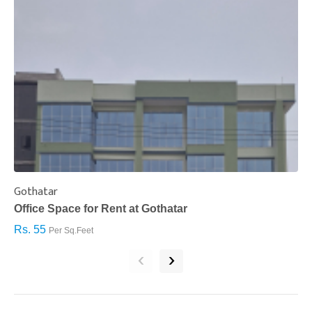
Gothatar
S
Office Space for Rent at Gothatar
H
Rs. 55
R
Per Sq.Feet
‹
›