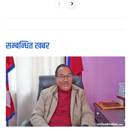
‹
›
सम्बन्धित खबर