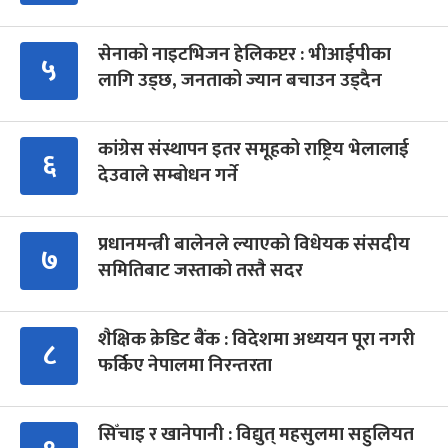
सेनाको नाइटभिजन हेलिकप्टर : भीआईपीका
५
लागि उड्छ, जनताको ज्यान बचाउन उड्दैन
कांग्रेस संस्थापन इतर समूहको राष्ट्रिय भेलालाई
६
देउवाले सम्बोधन गर्ने
प्रधानमन्त्री बालेनले ल्याएको विधेयक संसदीय
७
समितिबाट जस्ताको तस्तै सदर
शैक्षिक क्रेडिट बैंक : विदेशमा अध्ययन पूरा नगरी
८
फर्किए नेपालमा निरन्तरता
सिँचाइ र खानेपानी : विद्युत् महसुलमा सहुलियत