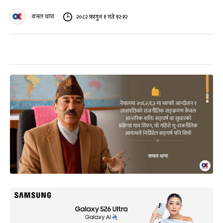
कमल थापा
२०८२ फागुन १ गते १२:१२