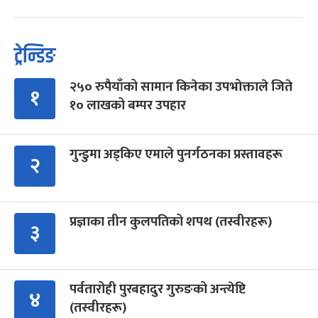
ट्रेन्डिङ
२५० रुपैयाँको सामान किनेका उपभोक्ताले जिते
१
१० लाखको बम्पर उपहार
गुन्डुमा अड्किए एमाले पुनर्गठनका प्रस्तावहरू
२
प्रज्ञाका तीन कुलपतिको शपथ (तस्वीरहरू)
३
पर्वतारोही पुरबहादुर गुरुङको अन्त्येष्टि
४
(तस्वीरहरू)