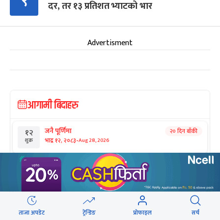
९
दर, तर १३ प्रतिशत भ्याटको भार
Advertisment
आगामी बिदाहरु
जनै पूर्णिमा
२० दिन बाँकी
१२
-
भाद्र १२, २०८३
Aug 28, 2026
शुक्र
श्रीकृष्ण जन्माष्टमी व्रत
२७ दिन बाँकी
१९
-
भाद्र १९, २०८३
Sep 4, 2026
शुक्र
संविधान दिवस
१ महिना बाँकी
३
-
असोज ३, २०८३
Sep 19, 2026
शनि
ताजा अपडेट
ट्रेन्डिङ
प्रोफाइल
सर्च