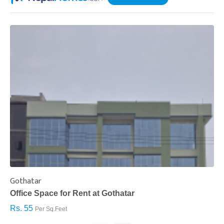
Gothatar
S
Office Space for Rent at Gothatar
H
Rs. 55
R
Per Sq.Feet