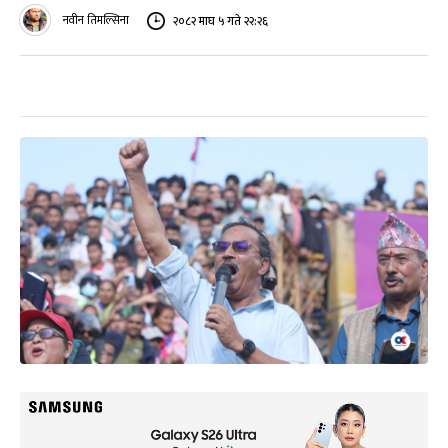
नवीन तिमल्सिना
२०८२ माघ ५ गते २२:२६