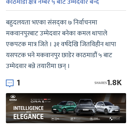
काठमाडौं क्षेत्र नम्बर ५ बाट उम्मेदवार बन्दै
बहुदलयता भएका संसद्का ७ निर्वाचनमा
मकवानपुरबाट उम्मेदवार बनेका कमल थापाले
एकपटक मात्र जिते । ३१ वर्षदेखि जितविहीन थापा
यसपटक भने मकवानपुर छाडेर काठमाडौं ५ बाट
उम्मेदवार बन्ने तयारीमा छन् ।
1
1.8K
SHARES