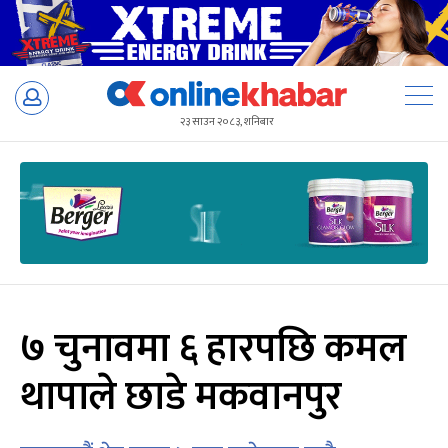
Skip
to
२३ साउन २०८३, शनिबार
content
७ चुनावमा ६ हारपछि कमल
थापाले छाडे मकवानपुर