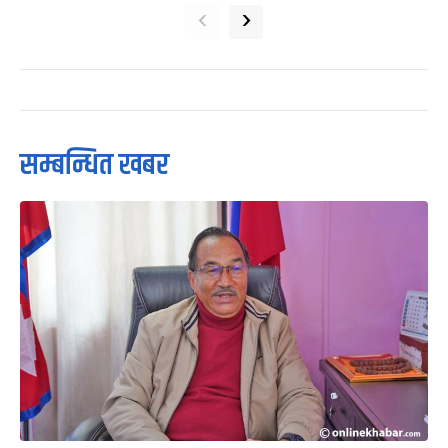
‹
›
सम्बन्धित खबर