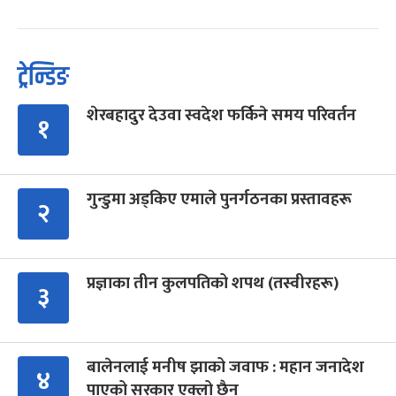
ट्रेन्डिङ
शेरबहादुर देउवा स्वदेश फर्किने समय परिवर्तन
१
गुन्डुमा अड्किए एमाले पुनर्गठनका प्रस्तावहरू
२
प्रज्ञाका तीन कुलपतिको शपथ (तस्वीरहरू)
३
बालेनलाई मनीष झाको जवाफ : महान जनादेश
४
पाएको सरकार एक्लो छैन