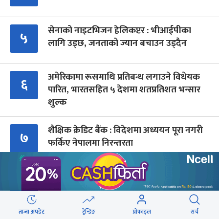
सेनाको नाइटभिजन हेलिकप्टर : भीआईपीका
५
लागि उड्छ, जनताको ज्यान बचाउन उड्दैन
अमेरिकामा रूसमाथि प्रतिबन्ध लगाउने विधेयक
६
पारित, भारतसहित ५ देशमा शतप्रतिशत भन्सार
शुल्क
शैक्षिक क्रेडिट बैंक : विदेशमा अध्ययन पूरा नगरी
७
फर्किए नेपालमा निरन्तरता
संसद्‍मा रास्वपा सांसदले खोजे सरकार
८
ताजा अपडेट
ट्रेन्डिङ
प्रोफाइल
सर्च