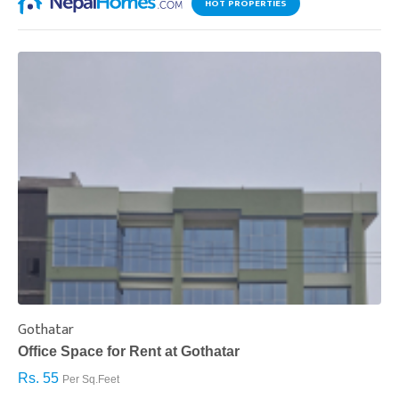
HOT PROPERTIES
Gothatar
S
Office Space for Rent at Gothatar
H
Rs. 55
R
Per Sq.Feet