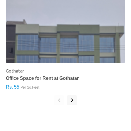
Gothatar
S
Office Space for Rent at Gothatar
H
Rs. 55
R
Per Sq.Feet
‹
›