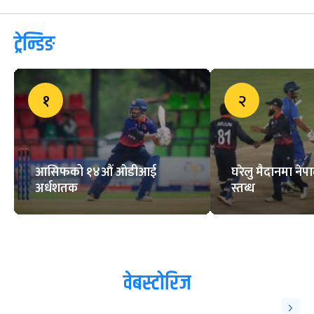
ट्रेन्डिङ
१
२
आसिफको १४औं ओडीआई
घरेलु मैदानमा नेप
अर्धशतक
स्तब्ध
वेबस्टोरिज