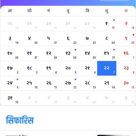
आ
सो
मं
बु
बि
शु
श
२८
२९
३०
३१
३२
१
२
12
13
14
15
16
17
18
३
४
५
६
७
८
९
19
20
21
22
23
24
25
१०
११
१२
१३
१४
१५
१६
26
27
28
29
30
31
1
१७
१८
१९
२०
२१
२२
२३
2
3
4
5
6
7
8
२४
२५
२६
२७
२८
२९
३०
9
10
11
12
13
14
15
३१
१
२
३
४
५
६
16
17
18
19
20
21
22
सिफारिस