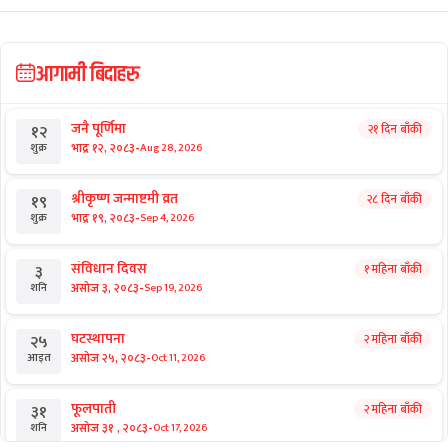
आगामी बिदाहरु
जनै पूर्णिमा
२१ दिन बाँकी
१२
-
भाद्र १२, २०८३
Aug 28, 2026
शुक्र
श्रीकृष्ण जन्माष्टमी व्रत
२८ दिन बाँकी
१९
-
भाद्र १९, २०८३
Sep 4, 2026
शुक्र
संविधान दिवस
१ महिना बाँकी
३
-
असोज ३, २०८३
Sep 19, 2026
शनि
घटस्थापना
२ महिना बाँकी
२५
-
असोज २५, २०८३
Oct 11, 2026
आइत
फूलपाती
२ महिना बाँकी
३१
-
असोज ३१ , २०८३
Oct 17, 2026
शनि