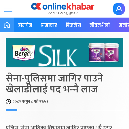
२२ साउन २०८३, शुक्रबार
होमपेज
समाचार
बिजनेस
जीवनशैली
मनोर
सेना-पुलिसमा जागिर पाउने
खेलाडीलाई पद भन्‍नै लाज
२०८२ फागुन ८ गते २१:५३
पुलिस, सेना आदिका विभागमा जागिर पाएका थुप्रै स्टार