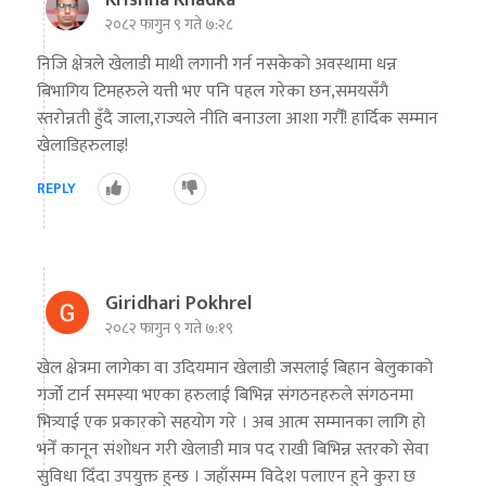
फागुपूर्णिमा
७ महिना बाँकी
८
२०८२ फागुन ९ गते ७:२८
-
चैत्र ८, २०८३
Mar 22, 2027
सोम
निजि क्षेत्रले खेलाडी माथी लगानी गर्न नसकेको अवस्थामा धन्न
बिभागिय टिमहरुले यत्ती भए पनि पहल गरेका छन,समयसँगै
स्तरोन्नती हुँदै जाला,राज्यले नीति बनाउला आशा गरौँं! हार्दिक सम्मान
खेलाडिहरुलाइ!
REPLY
Giridhari Pokhrel
२०८२ फागुन ९ गते ७:१९
खेल क्षेत्रमा लागेका वा उदियमान खेलाडी जसलाई बिहान बेलुकाको
गर्जो टार्न समस्या भएका हरुलाई बिभिन्न संगठनहरुले संगठनमा
भित्र्याई एक प्रकारको सहयोग गरे । अब आत्म सम्मानका लागि हो
भनेँ कानून संशोधन गरी खेलाडी मात्र पद राखी बिभिन्न स्तरको सेवा
सुविधा दिँदा उपयुक्त हुन्छ । जहाँसम्म विदेश पलाएन हुने कुरा छ