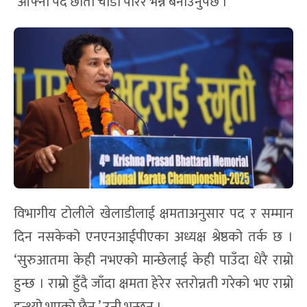
‘आफ्नो पद छाती चौडा पारेर भन्ने बनाउनुपर्छ ।’
विभागीय टोलीले खेलाडीलाई क्षमताअनुसार पद र सम्मान
दिन नसकेको एनएनआईपीएका अध्यक्ष श्रेष्ठको तर्क छ ।
‘सुरुआतमा केही नभएको मान्छेलाई केही पाउँदा धेरै राम्रो
हुन्छ । राम्रो हुँदै जाँदा क्षमता हेरेर स्तरोन्नती गरेको भए राम्रो
हुन्थ्यो भएको छैन,’ उनी भन्छन् ।